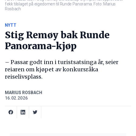
fekk tilslaget på eigedomen til Runde Panorama. Foto: Marius
Rosbach
NYTT
Stig Remøy bak Runde
Panorama-kjøp
– Passar godt inn i turistsatsinga år, seier
reiaren om kjøpet av konkursråka
reiselivsplass.
MARIUS ROSBACH
16.02.2026