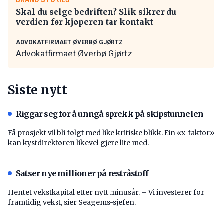
Skal du selge bedriften? Slik sikrer du
verdien før kjøperen tar kontakt
ADVOKATFIRMAET ØVERBØ GJØRTZ
Advokatfirmaet Øverbø Gjørtz
Siste nytt
Riggar seg for å unngå sprekk på skipstunnelen
Få prosjekt vil bli følgt med like kritiske blikk. Ein «x-faktor»
kan kystdirektøren likevel gjere lite med.
Satser nye millioner på restråstoff
Hentet vekstkapital etter nytt minusår. – Vi investerer for
framtidig vekst, sier Seagems-sjefen.