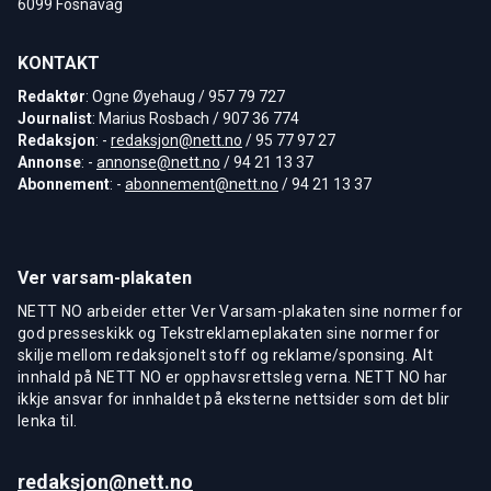
6099 Fosnavåg
KONTAKT
Redaktør
: Ogne Øyehaug / 957 79 727
Journalist
: Marius Rosbach / 907 36 774
Redaksjon
: -
redaksjon@nett.no
/ 95 77 97 27
Annonse
: -
annonse@nett.no
/ 94 21 13 37
Abonnement
: -
abonnement@nett.no
/ 94 21 13 37
Ver varsam-plakaten
NETT NO arbeider etter Ver Varsam-plakaten sine normer for
god presseskikk og Tekstreklameplakaten sine normer for
skilje mellom redaksjonelt stoff og reklame/sponsing. Alt
innhald på NETT NO er opphavsrettsleg verna. NETT NO har
ikkje ansvar for innhaldet på eksterne nettsider som det blir
lenka til.
redaksjon@nett.no