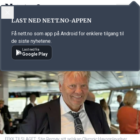
LOGG INN
MENY
Annonsørinnhold
LAST NED NETT.NO-APPEN
Link for annonse
Få nett.no som app på Android for enklere tilgang til
de siste nyhetene.
Last ned fra
Google Play
FEKK TILSLAGET: Stig Remøy sitt selskap Olympic Havopplevelser