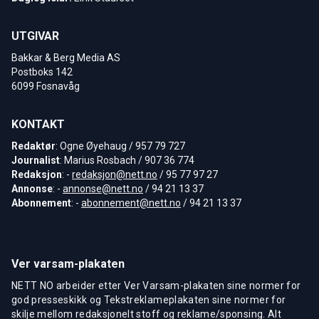
UTGIVAR
Bakkar & Berg Media AS
Postboks 142
6099 Fosnavåg
KONTAKT
Redaktør
: Ogne Øyehaug / 957 79 727
Journalist
: Marius Rosbach / 907 36 774
Redaksjon
: -
redaksjon@nett.no
/ 95 77 97 27
Annonse
: -
annonse@nett.no
/ 94 21 13 37
Abonnement
: -
abonnement@nett.no
/ 94 21 13 37
Ver varsam-plakaten
NETT NO arbeider etter Ver Varsam-plakaten sine normer for
god presseskikk og Tekstreklameplakaten sine normer for
skilje mellom redaksjonelt stoff og reklame/sponsing. Alt