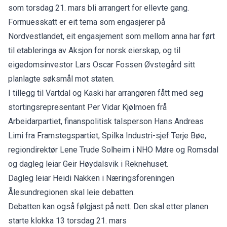
som torsdag 21. mars bli arrangert for ellevte gang.
Formuesskatt er eit tema som engasjerer på
Nordvestlandet, eit engasjement som mellom anna har ført
til etableringa av Aksjon for norsk eierskap, og til
eigedomsinvestor Lars Oscar Fossen Øvstegård sitt
planlagte søksmål mot staten.
I tillegg til Vartdal og Kaski har arrangøren fått med seg
stortingsrepresentant Per Vidar Kjølmoen frå
Arbeidarpartiet, finanspolitisk talsperson Hans Andreas
Limi fra Framstegspartiet, Spilka Industri-sjef Terje Bøe,
regiondirektør Lene Trude Solheim i NHO Møre og Romsdal
og dagleg leiar Geir Høydalsvik i Reknehuset.
Dagleg leiar Heidi Nakken i Næringsforeningen
Ålesundregionen skal leie debatten.
Debatten kan også følgjast på nett. Den skal etter planen
starte klokka 13 torsdag 21. mars