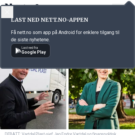
LOGG INN
MENY
Annonsørinnhold
LAST NED NETT.NO-APPEN
Link for annonse
Få nett.no som app på Android for enklere tilgang til
de siste nyhetene.
Last ned fra
Google Play
DEBATT: Vartdal Plast-sjef Jan Endre Vartdal og finanspolitisk