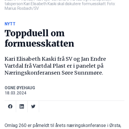
talsperson Kari Elisabeth Kaski skal diskutere formuesskatt. Foto:
Marius Rosbach/SV
NYTT
Toppduell om
formuesskatten
Kari Elisabeth Kaski frå SV og Jan Endre
Vartdal frå Vartdal Plast er i panelet på
Næringskonferansen Søre Sunnmøre.
OGNE ØYEHAUG
18.03.2024
Omlag 260 er påmeldt til årets næringskonferanse i Ørsta,