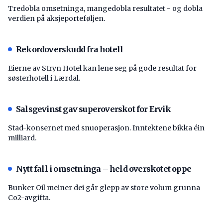
Tredobla omsetninga, mangedobla resultatet - og dobla
verdien på aksjeporteføljen.
Rekordoverskudd fra hotell
Eierne av Stryn Hotel kan lene seg på gode resultat for
søsterhotell i Lærdal.
Salsgevinst gav superoverskot for Ervik
Stad-konsernet med snuoperasjon. Inntektene bikka éin
milliard.
Nytt fall i omsetninga – held overskotet oppe
Bunker Oil meiner dei går glepp av store volum grunna
Co2-avgifta.