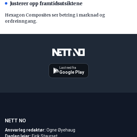
Justerer opp framtidsutsiktene
Hexagon Composites ser betring i marknad og
ordreinngang.
Last ned fra
Google Play
NETT NO
Ansvarleg redaktør:
Ogne Øyehaug
Dagleg leiar:
Eirik Staurset