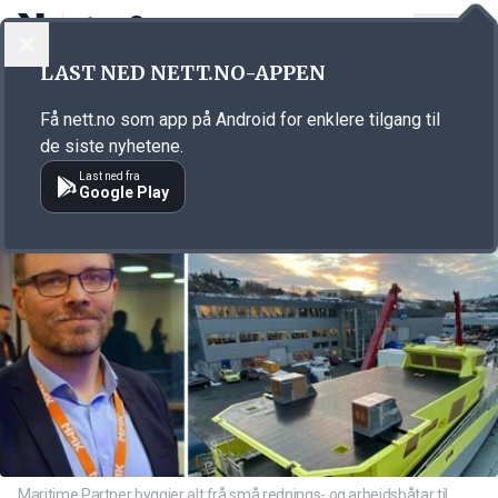
LOGG INN
MENY
Annonsørinnhold
LAST NED NETT.NO-APPEN
Link for annonse
Få nett.no som app på Android for enklere tilgang til
de siste nyhetene.
Last ned fra
Google Play
Maritime Partner byggjer alt frå små rednings- og arbeidsbåtar til