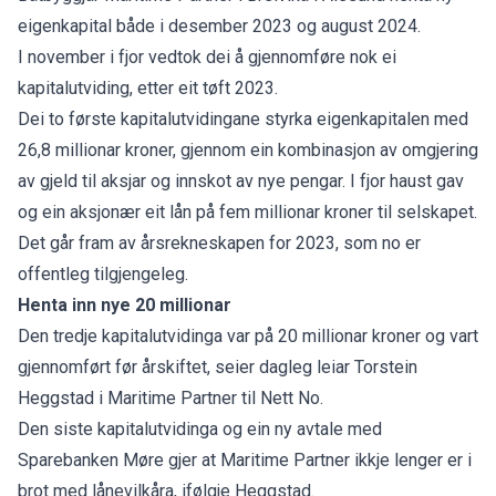
eigenkapital både i desember 2023 og august 2024.
I november i fjor vedtok dei å gjennomføre nok ei
kapitalutviding, etter eit tøft 2023.
Dei to første kapitalutvidingane styrka eigenkapitalen med
26,8 millionar kroner, gjennom ein kombinasjon av omgjering
av gjeld til aksjar og innskot av nye pengar. I fjor haust gav
og ein aksjonær eit lån på fem millionar kroner til selskapet.
Det går fram av årsrekneskapen for 2023, som no er
offentleg tilgjengeleg.
Henta inn nye 20 millionar
Den tredje kapitalutvidinga var på 20 millionar kroner og vart
gjennomført før årskiftet, seier dagleg leiar Torstein
Heggstad i Maritime Partner til Nett No.
Den siste kapitalutvidinga og ein ny avtale med
Sparebanken Møre gjer at Maritime Partner ikkje lenger er i
brot med lånevilkåra, ifølgje Heggstad.