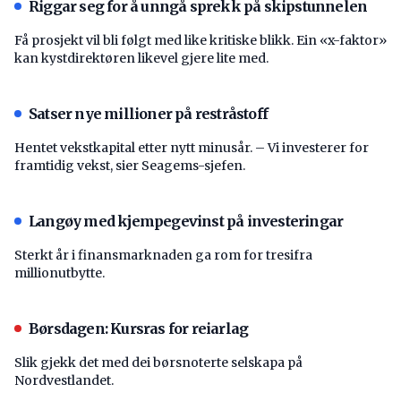
Riggar seg for å unngå sprekk på skipstunnelen
Få prosjekt vil bli følgt med like kritiske blikk. Ein «x-faktor»
kan kystdirektøren likevel gjere lite med.
Satser nye millioner på restråstoff
Hentet vekstkapital etter nytt minusår. – Vi investerer for
framtidig vekst, sier Seagems-sjefen.
Langøy med kjempegevinst på investeringar
Sterkt år i finansmarknaden ga rom for tresifra
millionutbytte.
Børsdagen: Kursras for reiarlag
Slik gjekk det med dei børsnoterte selskapa på
Nordvestlandet.