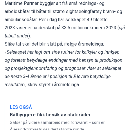
Maritime Partner byggjer alt frå små rednings- og
arbeidsbåtar til båtar til større sightseeingfartøy brann- og
ambulansebåtar. Per i dag har selskapet 49 tilsette.
2023 viser eit underskot på 33,5 millionar kroner i 2023 (
sjå
tabell under
).
Slike tal skal det blir slutt på, ifølgje årsmeldinga:
«Selskapet har lagt om sine rutiner for kalkyler og innkjøp
og foretatt betydelige endringer med hensyn til produksjon
og prosjektgjennomføring og prognoser viser at selskapet
de neste 3-4 årene er i posisjon til å levere betydelige
resultater»
, skriv styret i årsmeldinga.
LES OGSÅ
Båtbyggere fikk besøk av statsråder
Satser på videre samarbeid med forsvaret – som er
Ålesund-firmaets desidert største kunde.