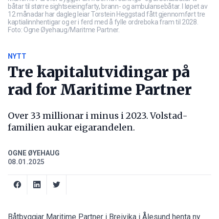
båtar til større sightseieingfarty, brann- og ambulansebåtar. I løpet av
12 månadar har dagleg leiar Torstein Heggstad fått gjennomført tre
kaptialinnhentigar og er i ferd med å fylle ordreboka fram til 2028.
Foto: Ogne Øyehaug/Maritme Partner.
NYTT
Tre kapitalutvidingar på
rad for Maritime Partner
Over 33 millionar i minus i 2023. Volstad-
familien aukar eigarandelen.
OGNE ØYEHAUG
08.01.2025
Båtbyggjar Maritime Partner i Breivika i Ålesund henta ny