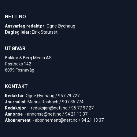
NETT NO
Ansvarleg redaktør:
Ogne Øyehaug
Dagleg leiar:
Eirik Staurset
UTGIVAR
Bakkar & Berg Media AS
Postboks 142
6099 Fosnavåg
KONTAKT
Redaktør
: Ogne Øyehaug / 957 79 727
Journalist
: Marius Rosbach / 907 36 774
Redaksjon
: -
redaksjon@nett.no
/ 95 77 97 27
Annonse
: -
annonse@nett.no
/ 94 21 13 37
Abonnement
: -
abonnement@nett.no
/ 94 21 13 37