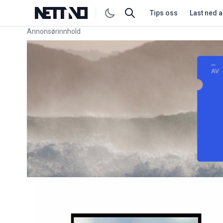
Tips oss
Last ned 
Annonsørinnhold
Link for annonse