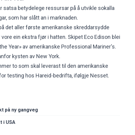
 satsa betydelege ressursar på å utvikle sokalla
gar, som har slått an i marknaden.
å det aller første amerikanske skreddarsydde
 vore ein ekstra fjør i hatten. Skipet Eco Edison blei
f the Year» av amerikanske Professional Mariner's.
tanfor kysten av New York.
mmer to som
skal leverast til den amerikanske
t for testing hos Hareid-bedrifta, ifølgje Nesset.
kt på ny gangveg
t i USA