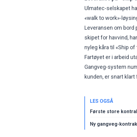
Ulmatec-selskapet har
«walk to work»-løysin
Leveransen om bord p
skipet for havvind, har
nyleg kåra til «Ship o
Fartøyet er i arbeid u
Gangveg-system nu
kunden
, er snart klar
LES OGSÅ
Første store kontra
Ny gangveg-kontrak