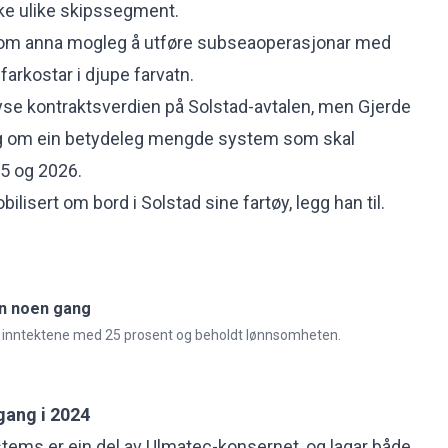
kke ulike skipssegment.
llom anna mogleg å utføre subseaoperasjonar med
arkostar i djupe farvatn.
lyse kontraktsverdien på Solstad-avtalen, men Gjerde
 seg om ein betydeleg mengde system som skal
25 og 2026.
ilisert om bord i Solstad sine fartøy, legg han til.
n noen gang
 inntektene med 25 prosent og beholdt lønnsomheten.
ang i 2024
tems er ein del av
Ulmatec-konsernet
, og lagar både