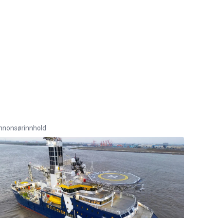
nnonsørinnhold