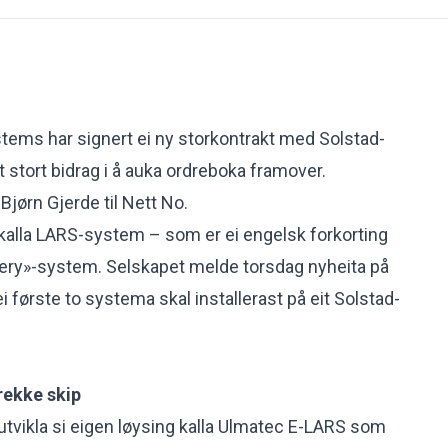
tems har signert ei ny storkontrakt med Solstad-
it stort bidrag i å auka ordreboka framover.
Bjørn Gjerde til Nett No.
kalla LARS-system – som er ei engelsk forkorting
very»-system. Selskapet melde torsdag nyheita på
 første to systema skal installerast på eit Solstad-
rekke skip
utvikla si eigen løysing kalla Ulmatec E-LARS som