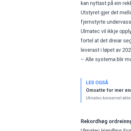
kan nyttast på ein re
Utstyret gjer det me
fjernstyrte undervassf
Ulmatec vil ikkje opp
fortel at det dreiar
leverast i løpet av 20
– Alle systema blir mob
LES OGSÅ
Omsatte for mer en
Ulmatec-konsernet økte
Rekordhøg ordreinng
Ulmatec Handling Sys