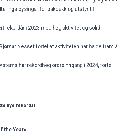
ringsløysingar for bakdekk og utstyr til
eit
rekordår i 2023 med høg aktivitet og solid
jørnar Nesset fortel at aktiviteten har halde fram å
ystems har rekordhøg ordreinngang i 2024, fortel
tte nye rekordar
f the Year»