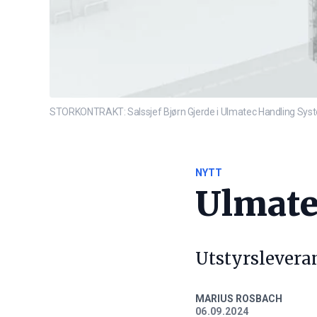
STORKONTRAKT: Salssjef Bjørn Gjerde i Ulmatec Handling Systems
NYTT
Ulmate
Utstyrsleverans
MARIUS ROSBACH
06.09.2024