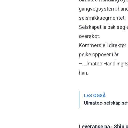
gangvegsystem, handte
seismikksegmentet.
Selskapet la bak seg 
overskot
.
Kommersiell direktør B
peike oppover i år.
– Ulmatec Handling S
han.
LES OGSÅ
Ulmatec-selskap se
Leveranse på «Ship o