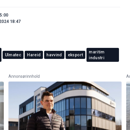
5:00
2024 18:47
maritim
Ulmatec
Hareid
havvind
eksport
industri
Annonsørinnhold
A