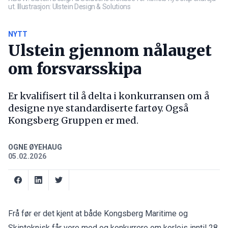
ut. Illustrasjon: Ulstein Design & Solutions
NYTT
Ulstein gjennom nålauget
om forsvarsskipa
Er kvalifisert til å delta i konkurransen om å
designe nye standardiserte fartøy. Også
Kongsberg Gruppen er med.
OGNE ØYEHAUG
05.02.2026
Frå før er det kjent at både Kongsberg Maritime og
Skipteknisk får vere med og konkurrere om korleis inntil 28