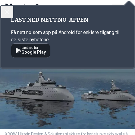
LOGG INN
MENY
Annonsørinnhold
LAST NED NETT.NO-APPEN
Link for annonse
Få nett.no som app på Android for enklere tilgang til
de siste nyhetene.
Last ned fra
Google Play
XBOW: Ulstein Design & Solutions si skisse for korleis nye skip skal sjå