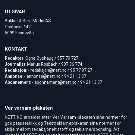
UTGIVAR
Bakkar & Berg Media AS
Postboks 142
6099 Fosnavåg
KONTAKT
Redaktør
: Ogne Øyehaug / 957 79 727
Journalist
: Marius Rosbach / 907 36 774
Redaksjon
: -
redaksjon@nett.no
/ 95 77 97 27
Annonse
: -
annonse@nett.no
/ 94 21 13 37
Abonnement
: -
abonnement@nett.no
/ 94 21 13 37
Ver varsam-plakaten
NETT NO arbeider etter Ver Varsam-plakaten sine normer for
god presseskikk og Tekstreklameplakaten sine normer for
skilje mellom redaksjonelt stoff og reklame/sponsing. Alt