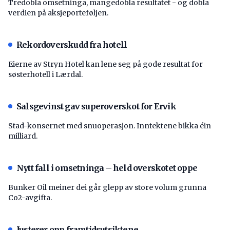
Tredobla omsetninga, mangedobla resultatet - og dobla
verdien på aksjeporteføljen.
Rekordoverskudd fra hotell
Eierne av Stryn Hotel kan lene seg på gode resultat for
søsterhotell i Lærdal.
Salsgevinst gav superoverskot for Ervik
Stad-konsernet med snuoperasjon. Inntektene bikka éin
milliard.
Nytt fall i omsetninga – held overskotet oppe
Bunker Oil meiner dei går glepp av store volum grunna
Co2-avgifta.
Justerer opp framtidsutsiktene