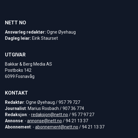
NETT NO
Ansvarleg redaktør:
Ogne Øyehaug
Dagleg leiar:
Eirik Staurset
UTGIVAR
Bakkar & Berg Media AS
Postboks 142
6099 Fosnavåg
KONTAKT
Redaktør
: Ogne Øyehaug / 957 79 727
Journalist
: Marius Rosbach / 907 36 774
Redaksjon
: -
redaksjon@nett.no
/ 95 77 97 27
Annonse
: -
annonse@nett.no
/ 94 21 13 37
Abonnement
: -
abonnement@nett.no
/ 94 21 13 37