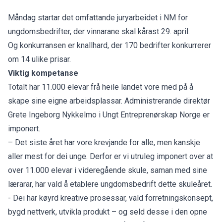
Måndag startar det omfattande juryarbeidet i NM for
ungdomsbedrifter, der vinnarane skal kårast 29. april.
Og konkurransen er knallhard, der 170 bedrifter konkurrerer
om 14 ulike prisar.
Viktig kompetanse
Totalt har 11.000 elevar frå heile landet vore med på å
skape sine eigne arbeidsplassar. Administrerande direktør
Grete Ingeborg Nykkelmo i Ungt Entreprenørskap Norge er
imponert.
– Det siste året har vore krevjande for alle, men kanskje
aller mest for dei unge. Derfor er vi utruleg imponert over at
over 11.000 elevar i videregående skule, saman med sine
lærarar, har vald å etablere ungdomsbedrift dette skuleåret.
- Dei har køyrd kreative prosessar, vald forretningskonsept,
bygd nettverk, utvikla produkt – og seld desse i den opne