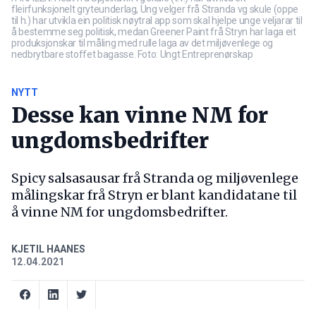
fleirfunksjonelt gryteunderlag, Ung velger frå Stranda vg skule (oppe
til h.) har utvikla ein politisk nøytral app som skal hjelpe unge veljarar til
å bestemme seg politisk, medan Greener Paint frå Stryn har laga eit
produksjonskar til måling med rulle laga av det miljøvenlege og
nedbrytbare stoffet bagasse. Foto: Ungt Entreprenørskap
NYTT
Desse kan vinne NM for
ungdomsbedrifter
Spicy salsasausar frå Stranda og miljøvenlege
målingskar frå Stryn er blant kandidatane til
å vinne NM for ungdomsbedrifter.
KJETIL HAANES
12.04.2021