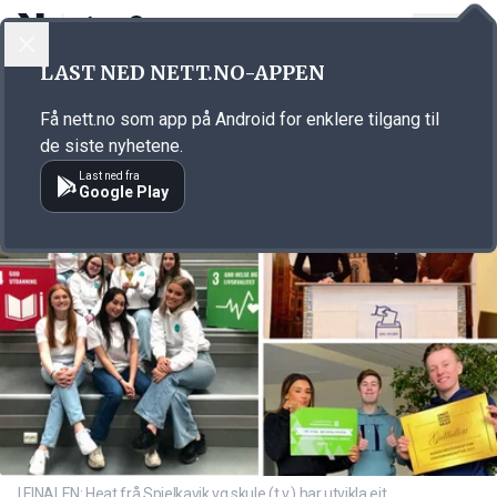
LOGG INN
MENY
Annonsørinnhold
LAST NED NETT.NO-APPEN
Link for annonse
Få nett.no som app på Android for enklere tilgang til
de siste nyhetene.
Last ned fra
Google Play
I FINALEN: Heat frå Spjelkavik vg skule (t.v.) har utvikla eit