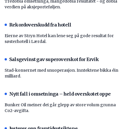
Tredobla omsetninga, mangedobla resultatet - og dobla
verdien på aksjeporteføljen.
Rekordoverskudd fra hotell
Eierne av Stryn Hotel kan lene seg på gode resultat for
søsterhotell i Lærdal.
Salsgevinst gav superoverskot for Ervik
Stad-konsernet med snuoperasjon. Inntektene bikka éin
milliard.
Nytt fall i omsetninga – held overskotet oppe
Bunker Oil meiner dei går glepp av store volum grunna
Co2-avgifta.
Justerer opp framtidsutsiktene