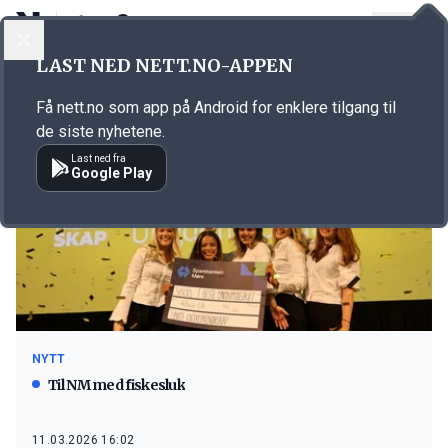
LOGG INN
MENY
LAST NED NETT.NO-APPEN
Emne: ungdomsbedrifter
Få nett.no som app på Android for enklere tilgang til
de siste nyhetene.
Last ned fra
Google Play
NYTT
Til NM med fiskesluk
11.03.2026 16:02