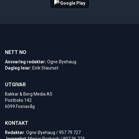
Google Play
NETT NO
Ansvarleg redaktør:
Ogne Øyehaug
Dagleg leiar:
Eirik Staurset
UTGIVAR
Bakkar & Berg Media AS
Postboks 142
6099 Fosnavåg
KONTAKT
Redaktør
: Ogne Øyehaug / 957 79 727
Journalist
: Marius Rosbach / 907 36 774