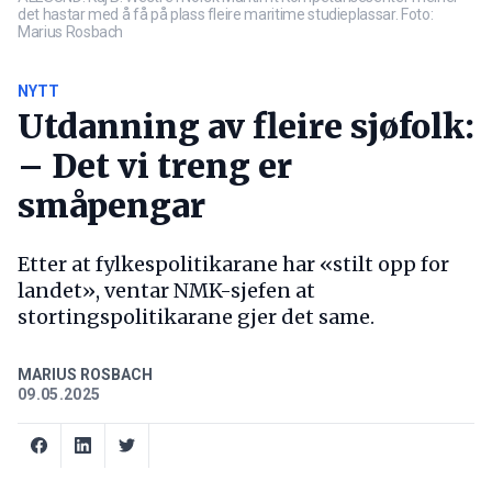
det hastar med å få på plass fleire maritime studieplassar. Foto:
Marius Rosbach
NYTT
Utdanning av fleire sjøfolk:
– Det vi treng er
småpengar
Etter at fylkespolitikarane har «stilt opp for
landet», ventar NMK-sjefen at
stortingspolitikarane gjer det same.
MARIUS ROSBACH
09.05.2025