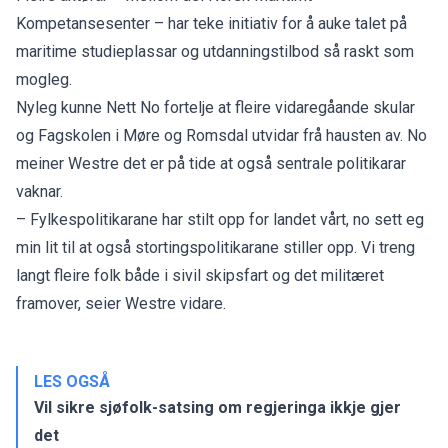
Kompetansesenter –
har teke initiativ
for å auke talet på
maritime studieplassar og utdanningstilbod så raskt som
mogleg.
Nyleg kunne Nett No fortelje at fleire vidaregåande skular
og Fagskolen i Møre og Romsdal
utvidar frå hausten av.
No
meiner Westre det er på tide at også sentrale politikarar
vaknar.
– Fylkespolitikarane har stilt opp for landet vårt, no sett eg
min lit til at også stortingspolitikarane stiller opp. Vi treng
langt fleire folk både i sivil skipsfart og det militæret
framover, seier Westre vidare.
LES OGSÅ
Vil sikre sjøfolk-satsing om regjeringa ikkje gjer
det