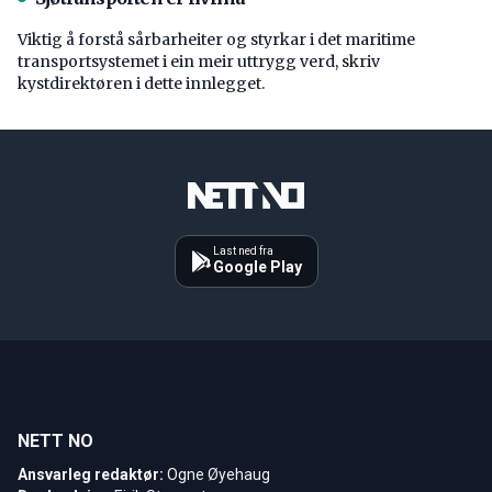
Viktig å forstå ­sårbarheiter og styrkar i det maritime
transport­systemet i ein meir uttrygg verd, skriv
kystdirektøren i dette innlegget.
Last ned fra
Google Play
NETT NO
Ansvarleg redaktør:
Ogne Øyehaug