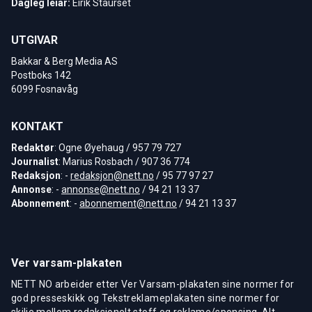
Dagleg leiar:
Eirik Staurset
UTGIVAR
Bakkar & Berg Media AS
Postboks 142
6099 Fosnavåg
KONTAKT
Redaktør
: Ogne Øyehaug / 957 79 727
Journalist
: Marius Rosbach / 907 36 774
Redaksjon
: -
redaksjon@nett.no
/ 95 77 97 27
Annonse
: -
annonse@nett.no
/ 94 21 13 37
Abonnement
: -
abonnement@nett.no
/ 94 21 13 37
Ver varsam-plakaten
NETT NO arbeider etter Ver Varsam-plakaten sine normer for
god presseskikk og Tekstreklameplakaten sine normer for
skilje mellom redaksjonelt stoff og reklame/sponsing. Alt