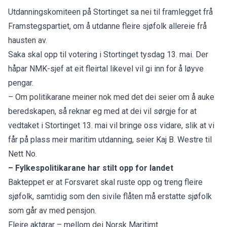
Utdanningskomiteen på Stortinget sa
nei til framlegget f
rå
Framstegspartiet, om å utdanne fleire sjøfolk allereie frå
hausten av.
Saka skal opp til votering i Stortinget tysdag 13. mai. Der
håpar NMK-sjef at eit fleirtal likevel vil gi inn for å løyve
pengar.
– Om politikarane meiner nok med det dei seier om å auke
beredskapen, så reknar eg med at dei vil sørgje for at
vedtaket i Stortinget 13. mai vil bringe oss vidare, slik at vi
får på plass meir maritim utdanning, seier Kaj B. Westre til
Nett No.
– Fylkespolitikarane har stilt opp for landet
Bakteppet er at Forsvaret skal ruste opp og treng fleire
sjøfolk, samtidig som den sivile flåten må erstatte sjøfolk
som går av med pensjon.
Fleire aktørar – mellom dei Norsk Maritimt