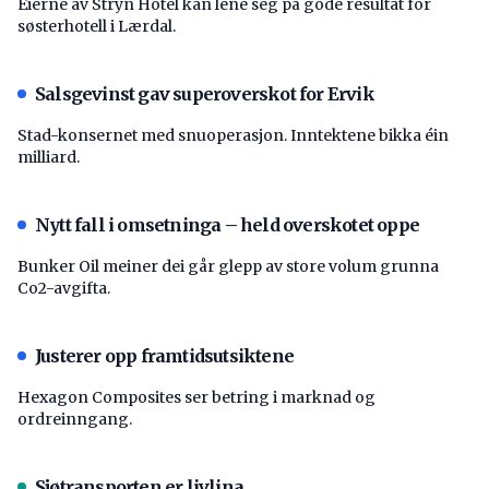
Eierne av Stryn Hotel kan lene seg på gode resultat for
søsterhotell i Lærdal.
Salsgevinst gav superoverskot for Ervik
Stad-konsernet med snuoperasjon. Inntektene bikka éin
milliard.
Nytt fall i omsetninga – held overskotet oppe
Bunker Oil meiner dei går glepp av store volum grunna
Co2-avgifta.
Justerer opp framtidsutsiktene
Hexagon Composites ser betring i marknad og
ordreinngang.
Sjøtransporten er livlina