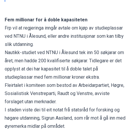
Fem millionar for å doble kapasiteten
Frp vil at regjeringa
inngår avtale om kjøp
av studieplassar
ved NTNU i Ålesund, eller andre institusjonar som kan tilby
slik utdanning.
Nautikk-studiet ved NTNU i Ålesund tek inn 50 søkjarar om
året, men hadde 200 kvalifiserte søkjarar. Tidlegare er det
opplyst at dei har kapasitet til å doble talet på
studieplassar med fem millionar kroner ekstra.
Fleirtalet i komiteen som bestod av Arbeidarpartiet, Høgre,
Sosialistisk Venstreparti, Raudt og Venstre,
avviste
forslaget
utan merknader.
I staden viste dei til eit
notat
frå statsråd for forsking og
høgare utdanning, Sigrun Aasland, som rår mot å gå inn med
øyremerka midlar på området.