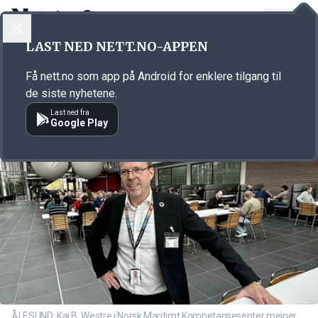
LOGG INN
MENY
Annonsørinnhold
LAST NED NETT.NO-APPEN
Link for annonse
Få nett.no som app på Android for enklere tilgang til
de siste nyhetene.
Last ned fra
Google Play
ÅLESUND: Kaj B. Westre i Norsk Maritimt Kompetansesenter meiner