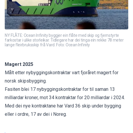
NY FLÅTE: Ocean Infinity byggjer ein flåte med skip og fjernstyrte
farkostar i ulike storleikar. Tidlegare har dei tinga ein rekke 78 meter
lange fleirbruksskip frå Vard. Foto: Ocean Infinity
Magert 2025
Målt etter nybyggingskontraktar vart fjoråret magert for
norsk skipsbygging.
Fasiten blei
17 nybyggingskontraktar for til saman 13
milliardar kroner
, mot 34 kontraktar for 20 milliardar i 2024.
Med dei nye kontraktane har Vard 36 skip under bygging
eller i ordre, 17 av dei i Noreg.