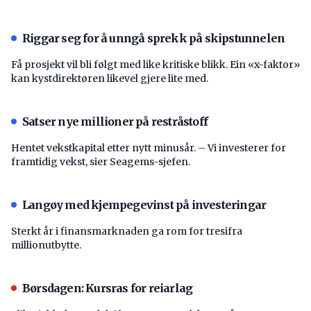
Riggar seg for å unngå sprekk på skipstunnelen
Få prosjekt vil bli følgt med like kritiske blikk. Ein «x-faktor»
kan kystdirektøren likevel gjere lite med.
Satser nye millioner på restråstoff
Hentet vekstkapital etter nytt minusår. – Vi investerer for
framtidig vekst, sier Seagems-sjefen.
Langøy med kjempegevinst på investeringar
Sterkt år i finansmarknaden ga rom for tresifra
millionutbytte.
Børsdagen: Kursras for reiarlag