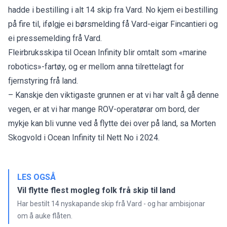
hadde i bestilling i alt 14 skip fra Vard. No kjem ei bestilling
på fire til, ifølgje ei børsmelding få Vard-eigar Fincantieri og
ei pressemelding frå Vard.
Fleirbruksskipa til Ocean Infinity blir omtalt som «marine
robotics»-fartøy, og er mellom anna tilrettelagt for
fjernstyring frå land.
– Kanskje den viktigaste grunnen er at vi har valt å gå denne
vegen, er at vi har mange ROV-operatørar om bord, der
mykje kan bli vunne ved å flytte dei over på land, sa Morten
Skogvold i Ocean Infinity til Nett No i 2024.
LES OGSÅ
Vil flytte flest mogleg folk frå skip til land
Har bestilt 14 nyskapande skip frå Vard - og har ambisjonar
om å auke flåten.