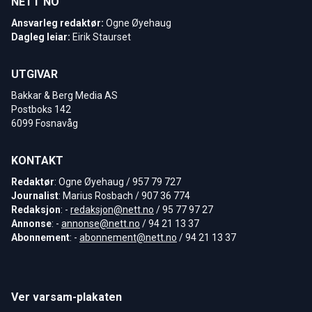
NETT NO
Ansvarleg redaktør:
Ogne Øyehaug
Dagleg leiar:
Eirik Staurset
UTGIVAR
Bakkar & Berg Media AS
Postboks 142
6099 Fosnavåg
KONTAKT
Redaktør
: Ogne Øyehaug / 957 79 727
Journalist
: Marius Rosbach / 907 36 774
Redaksjon
: -
redaksjon@nett.no
/ 95 77 97 27
Annonse
: -
annonse@nett.no
/ 94 21 13 37
Abonnement
: -
abonnement@nett.no
/ 94 21 13 37
Ver varsam-plakaten