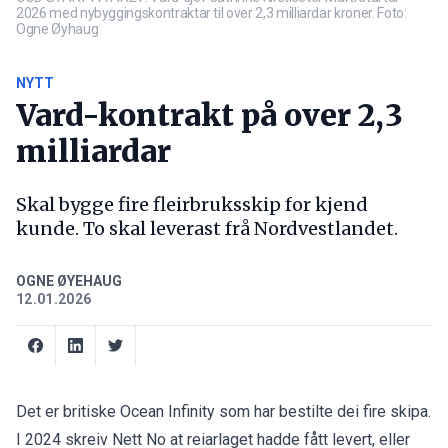
2026 med nybyggingskontraktar til over 2,3 milliardar kroner. Foto:
Ogne Øyhaug
NYTT
Vard-kontrakt på over 2,3
milliardar
Skal bygge fire fleirbruksskip for kjend
kunde. To skal leverast frå Nordvestlandet.
OGNE ØYEHAUG
12.01.2026
Det er britiske Ocean Infinity som har bestilte dei fire skipa.
I 2024 skreiv
Nett No
at reiarlaget hadde fått levert, eller