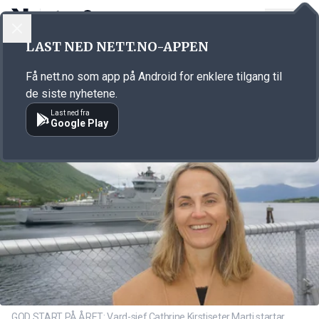
LOGG INN
MENY
Annonsørinnhold
LAST NED NETT.NO-APPEN
Link for annonse
Få nett.no som app på Android for enklere tilgang til
de siste nyhetene.
Last ned fra
Google Play
GOD START PÅ ÅRET: Vard-sjef Cathrine Kirstiseter Marti startar