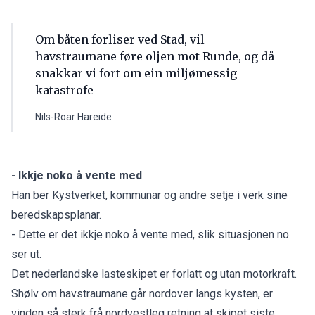
Om båten forliser ved Stad, vil
havstraumane føre oljen mot Runde, og då
snakkar vi fort om ein miljømessig
katastrofe
Nils-Roar Hareide
- Ikkje noko å vente med
Han ber Kystverket, kommunar og andre setje i verk sine
beredskapsplanar.
- Dette er det ikkje noko å vente med, slik situasjonen no
ser ut.
Det nederlandske lasteskipet er forlatt og utan motorkraft.
Shølv om havstraumane går nordover langs kysten, er
vinden så sterk frå nordvestleg retning at skipet siste