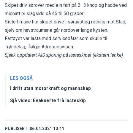
Skipet driv sørover med ein fart på 2–3 knop og hadde ved
midnatt ei slagside på 45 til 50 grader.
Siste timane har skipet drive i søraustleg retning mot Stad,
sjølv om havstraumane går nordover langs kysten.
Fartøyet var lasta med servicebåtar som skulle til
Trøndelag, ifølgje Adresseavisen.
Sjekk oppdatert
AIS-sporing
på lasteskipet (ekstern lenke)
LES OGSÅ
I drift utan motorkraft og mannskap
Sjå video: Evakuerte frå lasteskip
PUBLISERT:
06.04.2021 10:11