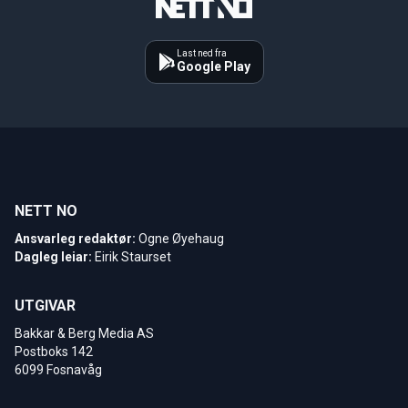
Last ned fra
Google Play
NETT NO
Ansvarleg redaktør:
Ogne Øyehaug
Dagleg leiar:
Eirik Staurset
UTGIVAR
Bakkar & Berg Media AS
Postboks 142
6099 Fosnavåg