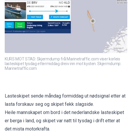
KURS MOT STAD: Skjermdump frå Marinetraffic.com viser korleis
lasteskipet tysdag ettermiddag dreiv inn mot kysten. Skjermdump:
Marinetraffic.com
Lasteskipet sende måndag formiddag ut nødsignal etter at
lasta forskauv seg og skipet fekk slagside.
Heile mannskapet om bord i det nederlandske lasteskipet
er berga i land, og skipet var natt til tysdag i drift etter at
det mista motorkrafta.