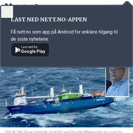
LOGG INN
MENY
Annonsørinnhold
LAST NED NETT.NO-APPEN
Link for annonse
Få nett.no som app på Android for enklere tilgang til
de siste nyhetene.
Last ned fra
Google Play
UROA: Nils-Roar Hareide (innfelt) ved Runde Miljøsenter er uroa for