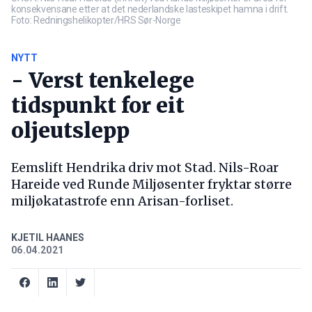
konsekvensane etter at det nederlandske lasteskipet hamna i drift.
Foto: Redningshelikopter/HRS Sør-Norge
NYTT
- Verst tenkelege
tidspunkt for eit
oljeutslepp
Eemslift Hendrika driv mot Stad. Nils-Roar
Hareide ved Runde Miljøsenter fryktar større
miljøkatastrofe enn Arisan-forliset.
KJETIL HAANES
06.04.2021