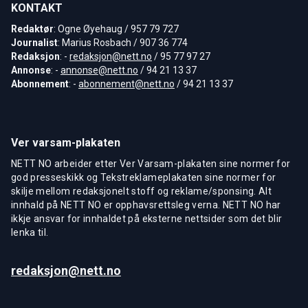
KONTAKT
Redaktør
: Ogne Øyehaug / 957 79 727
Journalist
: Marius Rosbach / 907 36 774
Redaksjon
: -
redaksjon@nett.no
/ 95 77 97 27
Annonse
: -
annonse@nett.no
/ 94 21 13 37
Abonnement
: -
abonnement@nett.no
/ 94 21 13 37
Ver varsam-plakaten
NETT NO arbeider etter Ver Varsam-plakaten sine normer for
god presseskikk og Tekstreklameplakaten sine normer for
skilje mellom redaksjonelt stoff og reklame/sponsing. Alt
innhald på NETT NO er opphavsrettsleg verna. NETT NO har
ikkje ansvar for innhaldet på eksterne nettsider som det blir
lenka til.
redaksjon@nett.no