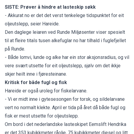
SISTE:
Prøver å hindre at lasteskip søkk
- Akkurat no er det det verst tenkelege tidspunktet for eit
oljeutslepp, seier Hareide.
Den daglege leiaren ved Runde Miljøsenter viser spesielt
til at fleire titals tusen alkefuglar no har tilhald i fuglefjellet
på Runde.
- Både lomvi, lunde og alke har ein stor aksjonsradius, og vil
vere svært utsette for eit oljeutslepp, sjølv om det ikkje
skjer heilt inne i fjøresteinane.
Kritisk for både fugl og fisk
Hareide er også uroleg for fiskelarvane.
- Vi er midt inne i gytesesongen for torsk, og sildelarvane
vert no normalt klekte. April er tida på året då både fugl og
fisk er mest utsette for oljeutslepp.
Om bord i det nederlandske lasteskipet Eemslift Hendrika
er det 353 kubikkmeter råolje, 75 kubikkmeter diesel og litt