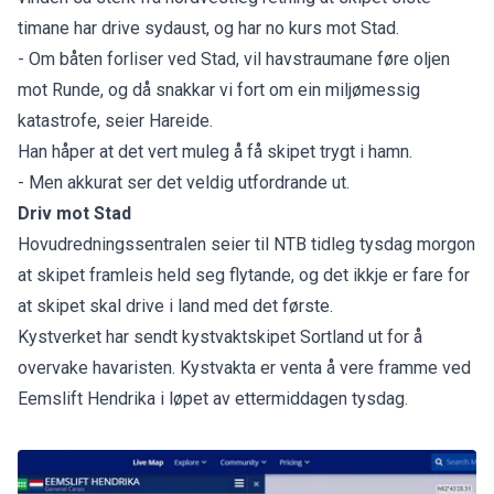
timane har drive sydaust, og har no kurs mot Stad.
- Om båten forliser ved Stad, vil havstraumane føre oljen
mot Runde, og då snakkar vi fort om ein miljømessig
katastrofe, seier Hareide.
Han håper at det vert muleg å få skipet trygt i hamn.
- Men akkurat ser det veldig utfordrande ut.
Driv mot Stad
Hovudredningssentralen seier til NTB tidleg tysdag morgon
at skipet framleis held seg flytande, og det ikkje er fare for
at skipet skal drive i land med det første.
Kystverket har sendt kystvaktskipet Sortland ut for å
overvake havaristen. Kystvakta er venta å vere framme ved
Eemslift Hendrika i løpet av ettermiddagen tysdag.