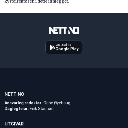
kystdirektøren i dette innlegget.
Last ned fra
Google Play
NETT NO
Ansvarleg redaktør:
Ogne Øyehaug
Dagleg leiar:
Eirik Staurset
UTGIVAR