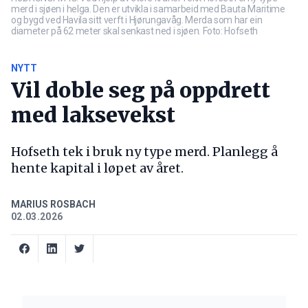
merd i sjøen i helga. Den er utvikla i samarbeid med Bauta Maritime
og bygd ved Havila sitt verft i Hjørungavåg. Merda som har ein
diameter på 62 meter skal senkast ned i sjøen. Foto: Hofseth
NYTT
Vil doble seg på oppdrett
med laksevekst
Hofseth tek i bruk ny type merd. Planlegg å
hente kapital i løpet av året.
MARIUS ROSBACH
02.03.2026