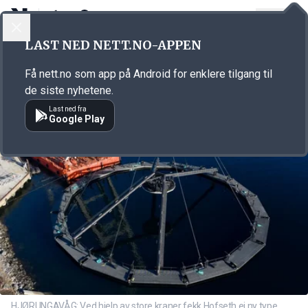
LOGG INN
MENY
Annonsørinnhold
LAST NED NETT.NO-APPEN
Link for annonse
Få nett.no som app på Android for enklere tilgang til
de siste nyhetene.
Last ned fra
Google Play
HJØRUNGAVÅG: Ved hjelp av store kraner fekk Hofseth ei ny type