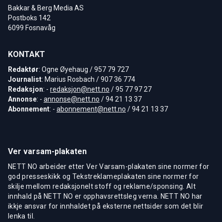
Bakkar & Berg Media AS
Postboks 142
6099 Fosnavåg
KONTAKT
Redaktør
: Ogne Øyehaug / 957 79 727
Journalist
: Marius Rosbach / 907 36 774
Redaksjon
: -
redaksjon@nett.no
/ 95 77 97 27
Annonse
: -
annonse@nett.no
/ 94 21 13 37
Abonnement
: -
abonnement@nett.no
/ 94 21 13 37
Ver varsam-plakaten
NETT NO arbeider etter Ver Varsam-plakaten sine normer for
god presseskikk og Tekstreklameplakaten sine normer for
skilje mellom redaksjonelt stoff og reklame/sponsing. Alt
innhald på NETT NO er opphavsrettsleg verna. NETT NO har
ikkje ansvar for innhaldet på eksterne nettsider som det blir
lenka til.