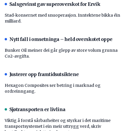
Salsgevinst gav superoverskot for Ervik
Stad-konsernet med snuoperasjon. Inntektene bikka éin
milliard.
Nytt fall i omsetninga – held overskotet oppe
Bunker Oil meiner dei går glepp av store volum grunna
Co2-avgifta.
Justerer opp framtidsutsiktene
Hexagon Composites ser betring i marknad og
ordreinngang.
Sjøtransporten er livlina
Viktig å forstå ­sårbarheiter og styrkar i det maritime
transport­systemet i ein meir uttrygg verd, skriv