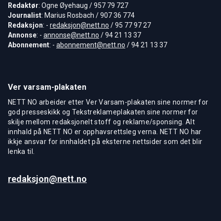
Redaktør
: Ogne Øyehaug / 957 79 727
Journalist
: Marius Rosbach / 907 36 774
Redaksjon
: -
redaksjon@nett.no
/ 95 77 97 27
Annonse
: -
annonse@nett.no
/ 94 21 13 37
Abonnement
: -
abonnement@nett.no
/ 94 21 13 37
Ver varsam-plakaten
NETT NO arbeider etter Ver Varsam-plakaten sine normer for
god presseskikk og Tekstreklameplakaten sine normer for
skilje mellom redaksjonelt stoff og reklame/sponsing. Alt
innhald på NETT NO er opphavsrettsleg verna. NETT NO har
ikkje ansvar for innhaldet på eksterne nettsider som det blir
lenka til.
redaksjon@nett.no