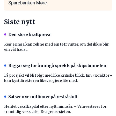
Sparebanken Møre
Siste nytt
Den store kraftprøva
Regjeringa kan rekne med ein tøff vinter, om det ikkje blir
ein våt haust.
Riggar seg for å unngå sprekk på skipstunnelen
Få prosjekt vil bli følgt med like kritiske blikk. Ein «x-faktor»
kan kystdirektøren likevel gjere lite med.
Satser nye millioner på restråstoff
Hentet vekstkapital etter nytt minusår. – Vi investerer for
framtidig vekst, sier Seagems-sjefen.