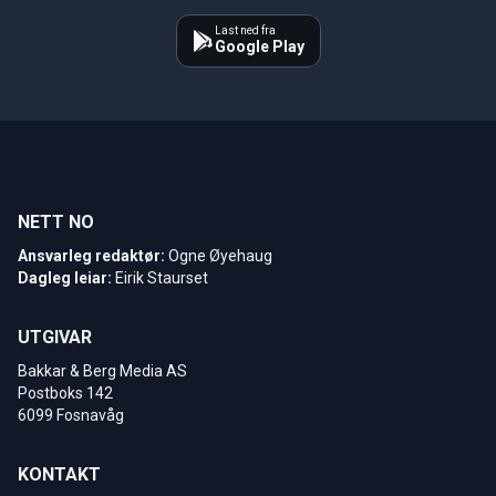
Last ned fra
Google Play
NETT NO
Ansvarleg redaktør:
Ogne Øyehaug
Dagleg leiar:
Eirik Staurset
UTGIVAR
Bakkar & Berg Media AS
Postboks 142
6099 Fosnavåg
KONTAKT