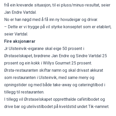
frå ein krevande situasjon, til ei pluss/minus-resultat, seier
Jan Endre Vartdal.
No er han nøgd med å få inn ny hovudeigar og drivar.
– Dette er vi trygge på vil styrke konseptet som er etablert,
seier Vartdal.
Fire aksjonærar
Jr Ulsteinvik-eigarane skal eige 50 prosent i
Ørstaselskapet, brødrene Jan Endre og Sindre Vartdal 25
prosent og ein kokk i Willys Gourmet 25 prosent.
Ørsta-restauranten skiftar namn og skal drivast akkurat
som restauranten i Ulsteinvik, med same meny og
opningstider og med både take-away og cateringtilbod i
tillegg til restauranten.
I tillegg vil Ørstaselskapet oppretthalde cafètilbodet og
drive bar og utelivstilbodet på kveldstid undet Tik-namnet.