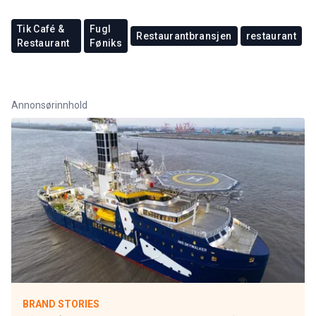
Tik Café &
Fugl
Restaurantbransjen
restaurant
Restaurant
Føniks
Annonsørinnhold
BRAND STORIES