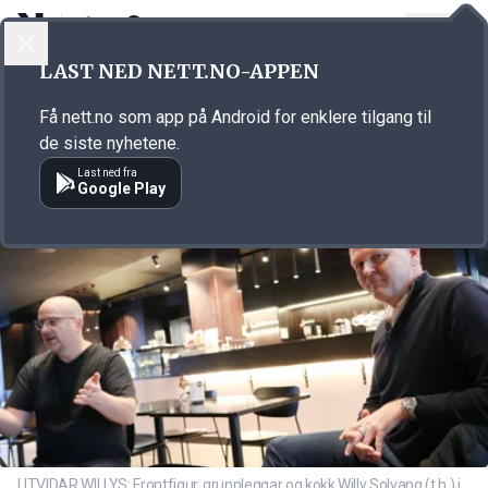
LOGG INN
MENY
Annonsørinnhold
LAST NED NETT.NO-APPEN
Link for annonse
Få nett.no som app på Android for enklere tilgang til
de siste nyhetene.
Last ned fra
Google Play
UTVIDAR WILLYS: Frontfigur, grunnleggar og kokk Willy Solvang (t.h.) i