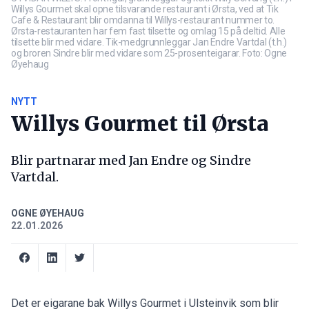
Willys Gourmet skal opne tilsvarande restaurant i Ørsta, ved at Tik
Cafe & Restaurant blir omdanna til Willys-restaurant nummer to.
Ørsta-restauranten har fem fast tilsette og omlag 15 på deltid. Alle
tilsette blir med vidare. Tik-medgrunnleggar Jan Endre Vartdal (t.h.)
og broren Sindre blir med vidare som 25-prosenteigarar. Foto: Ogne
Øyehaug
NYTT
Willys Gourmet til Ørsta
Blir partnarar med Jan Endre og Sindre
Vartdal.
OGNE ØYEHAUG
22.01.2026
Det er eigarane bak Willys Gourmet i Ulsteinvik som blir