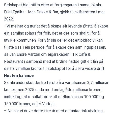
Selskapet blei stifta etter at forgjengaren i same lokala,
Fugl Føniks - Mat, Drikke & Bar, gjekk til skifteretten i mai
2022.
- Vi meiner og trur at det å skape eit levande Ørsta, å skape
ein samlingsplass for folk, det er det som skal til for å
utvikle kommunen. For vår sin del er det eit bidrag vi kan
tillate oss i ein periode, for å skape den samlingsplassen,
sa Jan Endre Vartdal om eigarskapen i Tik Café &
Restaurant i samband med at brørne hadde gitt eit lån på
ein halv million kroner til selskapet for å sikre vidare drift
Nesten balanse
Samla underskot dei tre første åra var tilsaman 3,7 millionar
kroner, men 2025 enda med omlag åtte millionar kroner i
inntekt og eit resultat før skatt mellom minus 100.000 og
150.000 kroner, seier Vartdal.
– No har vi drive dette i tre år med ei fantastisk utvikling,