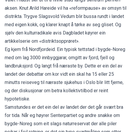
aksen. Knut Arild Hareide vil ha «reformpause» av omsyn til
distrikta. Trygve Slagsvold Vedum blir bussa rundt i landet
med eigen kokk, og klarer knapt å tørke av seg gliset. Og
sjølv den kulturradikale avis Dagbladet køyrer ein
artikkelserie om «distriktsopprøret».
Eg kjem frå Nordfjordeid. Ein typisk tettstad i bygde-Noreg
med om lag 3000 innbyggjarar, omgitt av fjord, fjell og
landbruksjord. Og langt frå næraste by. Dette er ein del av
landet der debattar om kor vidt ein skal ha 15 eller 25
minutts reiseveg til næraste sjukehus i Oslo blir litt fjerne,
og der diskusjonar om betra kollektivtilbod er reint
hypotetiske.
Samstundes er det ein del av landet der det går svært bra
for tida. Når eg høyrer Senterpartiet og andre snakke om
bygde-Noreg som eit slags naturreservat der alle piler
peikar i feil retning, er det ein type svartmåling som etter