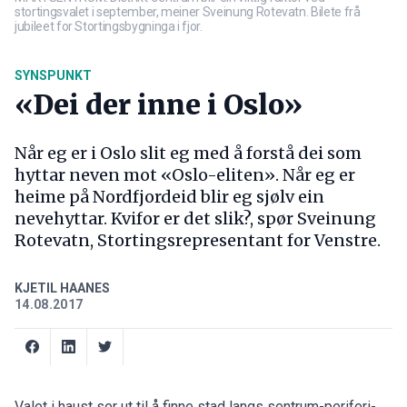
stortingsvalet i september, meiner Sveinung Rotevatn. Bilete frå
jubileet for Stortingsbygninga i fjor.
SYNSPUNKT
«Dei der inne i Oslo»
Når eg er i Oslo slit eg med å forstå dei som
hyttar neven mot «Oslo-eliten». Når eg er
heime på Nordfjordeid blir eg sjølv ein
nevehyttar. Kvifor er det slik?, spør Sveinung
Rotevatn, Stortingsrepresentant for Venstre.
KJETIL HAANES
14.08.2017
Valet i haust ser ut til å finne stad langs sentrum-periferi-