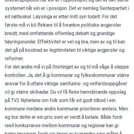
systemet når ein er i posisjon. Det er nemleg Senterpartiet i
eit nøtteskal. Løysinga er etter mitt syn todelt: For det
første må vi bli flinkare til å forankre politiske avgjersler
breidt, med omfattande offentleg debatt og grundige
høyringsrundar. Effektivitet er vel og bra, men av og til kan
det gå på kostnad av legitimiteten til viktige avgjersler og
reformer.
For det andre må vi på Stortinget av og til må våge å sleppe
kontrollen. Ja, det å gi kommunar og fylkeskommunar større
ansvar for å utføre viktige samfunns- og velferdsoppgåver
vil gi større skilnadar. Du vil få fleire harmdirrande oppslag
på TV2 Nyhetene om folk som får eit godt tilbod i ein
kommune medane andre kommunar prioriterer annleis. Men
eg trur dette er ein pris som er verdt å betale. Både fordi
reell konkurranse mellom kommunar og regionar kan gi
betre løysingar, fordi ein lærer av kvarandre sine måtar å