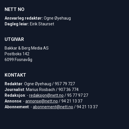
NETT NO
Ansvarleg redaktør:
Ogne Øyehaug
Dagleg leiar:
Eirik Staurset
UTGIVAR
Bakkar & Berg Media AS
Postboks 142
6099 Fosnavåg
KONTAKT
Redaktør
: Ogne Øyehaug / 957 79 727
Journalist
: Marius Rosbach / 907 36 774
Redaksjon
: -
redaksjon@nett.no
/ 95 77 97 27
Annonse
: -
annonse@nett.no
/ 94 21 13 37
Abonnement
: -
abonnement@nett.no
/ 94 21 13 37