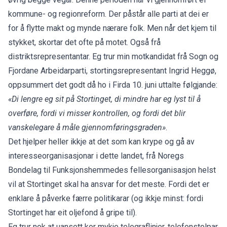
kommune- og regionreform. Der påstår alle parti at dei er
for å flytte makt og mynde nærare folk. Men når det kjem til
stykket, skortar det ofte på motet. Også frå
distriktsrepresentantar. Eg trur min motkandidat frå Sogn og
Fjordane Arbeidarparti, stortingsrepresentant Ingrid Heggø,
oppsummert det godt då ho i Firda 10. juni uttalte følgjande:
«Di lengre eg sit på Stortinget, di mindre har eg lyst til å
overføre, fordi vi misser kontrollen, og fordi det blir
vanskelegare å måle gjennomføringsgraden»
.
Det hjelper heller ikkje at det som kan krype og gå av
interesseorganisasjonar i dette landet, frå Noregs
Bondelag til Funksjonshemmedes fellesorganisasjon helst
vil at Stortinget skal ha ansvar for det meste. Fordi det er
enklare å påverke færre politikarar (og ikkje minst: fordi
Stortinget har eit oljefond å gripe til).
Eg trur nok at uansett kor mykje telegraflinjer, telefonstolpar