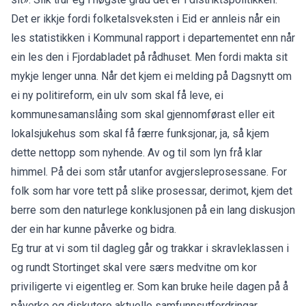
Det er ikkje fordi folketalsveksten i Eid er annleis når ein
les statistikken i Kommunal rapport i departementet enn når
ein les den i Fjordabladet på rådhuset. Men fordi makta sit
mykje lenger unna. Når det kjem ei melding på Dagsnytt om
ei ny politireform, ein ulv som skal få leve, ei
kommunesamanslåing som skal gjennomførast eller eit
lokalsjukehus som skal få færre funksjonar, ja, så kjem
dette nettopp som nyhende. Av og til som lyn frå klar
himmel. På dei som står utanfor avgjersleprosessane. For
folk som har vore tett på slike prosessar, derimot, kjem det
berre som den naturlege konklusjonen på ein lang diskusjon
der ein har kunne påverke og bidra.
Eg trur at vi som til dagleg går og trakkar i skravleklassen i
og rundt Stortinget skal vere særs medvitne om kor
priviligerte vi eigentleg er. Som kan bruke heile dagen på å
påverke og diskutere aktuelle samfunnsutfordringar.