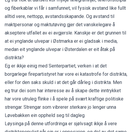
og fiberkablar vi får i samfunnet, vil fysisk avstand like fullt
alltid vere, nettopp, avstandsskapande. Og avstand til
maktpersonar og maktutøving gjer det vanskelegare å
akseptere utfallet av ei avgjersle. Kanskje er det grunnen til
at ei ynglande ulvepar i Østmarka er ei gladsak i media,
medan eit ynglande ulvepar i Østerdalen er eit åtak på
distrikta?
Eg er ikkje einig med Senterpartiet, verken i at det
borgarlege firepartistyret har vore ei katastrofe for distrikta,
eller for den saks skuld i at det går dårleg i distrikta. Men
eg trur dei som har interesse av å skape dette inntrykket
har vore utruleg flinke i å spele på svært kraftige politiske
strengar. Strengar som vibrerer sterkare jo lenger unna
Løvebakken ein oppheld seg til dagleg.
Løysinga på denne utfordringa er sjølvsagt ikkje å vere
distriktspopulist når ein er i opposisjon, og del av det same