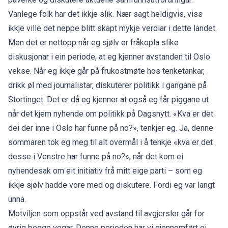
Vanlege folk har det ikkje slik. Nær sagt heldigvis, viss
ikkje ville det neppe blitt skapt mykje verdiar i dette landet.
Men det er nettopp når eg sjølv er fråkopla slike
diskusjonar i ein periode, at eg kjenner avstanden til Oslo
vekse. Når eg ikkje går på frukostmøte hos tenketankar,
drikk øl med journalistar, diskuterer politikk i gangane på
Stortinget. Det er då eg kjenner at også eg får piggane ut
når det kjem nyhende om politikk på Dagsnytt. «Kva er det
dei der inne i Oslo har funne på no?», tenkjer eg. Ja, denne
sommaren tok eg meg til alt overmål i å tenkje «kva er det
desse i Venstre har funne på no?», når det kom ei
nyhendesak om eit initiativ frå mitt eige parti – som eg
ikkje sjølv hadde vore med og diskutere. Fordi eg var langt
unna.
Motviljen som oppstår ved avstand til avgjersler går for
øvrig begge vegar. Denne perioden har vi gjennomført ei