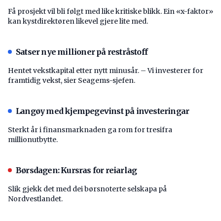
Få prosjekt vil bli følgt med like kritiske blikk. Ein «x-faktor»
kan kystdirektøren likevel gjere lite med.
Satser nye millioner på restråstoff
Hentet vekstkapital etter nytt minusår. – Vi investerer for
framtidig vekst, sier Seagems-sjefen.
Langøy med kjempegevinst på investeringar
Sterkt år i finansmarknaden ga rom for tresifra
millionutbytte.
Børsdagen: Kursras for reiarlag
Slik gjekk det med dei børsnoterte selskapa på
Nordvestlandet.