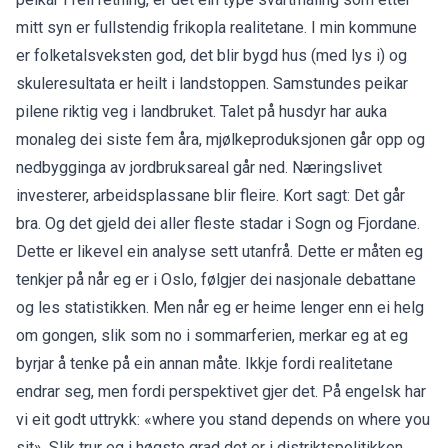
mitt syn er fullstendig frikopla realitetane. I min kommune
er folketalsveksten god, det blir bygd hus (med lys i) og
skuleresultata er heilt i landstoppen. Samstundes peikar
pilene riktig veg i landbruket. Talet på husdyr har auka
monaleg dei siste fem åra, mjølkeproduksjonen går opp og
nedbygginga av jordbruksareal går ned. Næringslivet
investerer, arbeidsplassane blir fleire. Kort sagt: Det går
bra. Og det gjeld dei aller fleste stadar i Sogn og Fjordane.
Dette er likevel ein analyse sett utanfrå. Dette er måten eg
tenkjer på når eg er i Oslo, følgjer dei nasjonale debattane
og les statistikken. Men når eg er heime lenger enn ei helg
om gongen, slik som no i sommarferien, merkar eg at eg
byrjar å tenke på ein annan måte. Ikkje fordi realitetane
endrar seg, men fordi perspektivet gjer det. På engelsk har
vi eit godt uttrykk: «where you stand depends on where you
sit». Slik trur eg i høgste grad det er i distriktspolitikken.