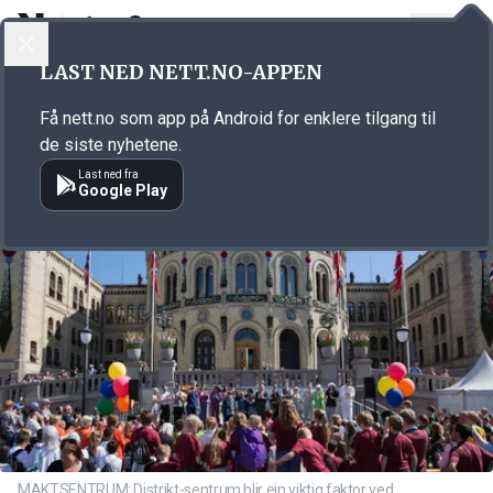
LOGG INN
MENY
Annonsørinnhold
LAST NED NETT.NO-APPEN
Link for annonse
Få nett.no som app på Android for enklere tilgang til
de siste nyhetene.
Last ned fra
Google Play
MAKTSENTRUM: Distrikt-sentrum blir ein viktig faktor ved