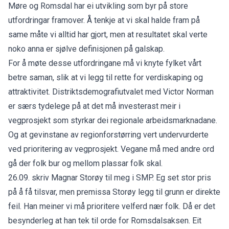
Møre og Romsdal har ei utvikling som byr på store
utfordringar framover. Å tenkje at vi skal halde fram på
same måte vi alltid har gjort, men at resultatet skal verte
noko anna er sjølve definisjonen på galskap.
For å møte desse utfordringane må vi knyte fylket vårt
betre saman, slik at vi legg til rette for verdiskaping og
attraktivitet. Distriktsdemografiutvalet med Victor Norman
er særs tydelege på at det må investerast meir i
vegprosjekt som styrkar dei regionale arbeidsmarknadane.
Og at gevinstane av regionforstørring vert undervurderte
ved prioritering av vegprosjekt. Vegane må med andre ord
gå der folk bur og mellom plassar folk skal.
26.09. skriv
Magnar Storøy til meg i SMP
. Eg set stor pris
på å få tilsvar, men premissa Storøy legg til grunn er direkte
feil. Han meiner vi må prioritere velferd nær folk. Då er det
besynderleg at han tek til orde for Romsdalsaksen. Eit