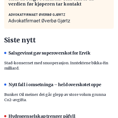
verdien før kjøperen tar kontakt
ADVOKATFIRMAET ØVERBØ GJØRTZ
Advokatfirmaet Øverbø Gjørtz
Siste nytt
Salsgevinst gav superoverskot for Ervik
Stad-konsernet med snuoperasjon. Inntektene bikka éin
milliard.
Nytt fall i omsetninga – held overskotet oppe
Bunker Oil meiner dei går glepp av store volum grunna
Co2-avgifta.
Hydrogenselskap trenger påfyll