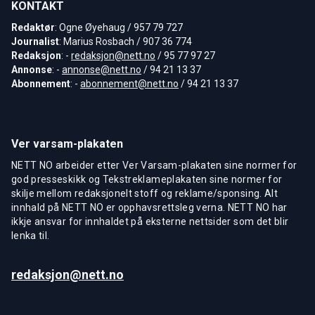
KONTAKT
Redaktør
: Ogne Øyehaug / 957 79 727
Journalist
: Marius Rosbach / 907 36 774
Redaksjon
: -
redaksjon@nett.no
/ 95 77 97 27
Annonse
: -
annonse@nett.no
/ 94 21 13 37
Abonnement
: -
abonnement@nett.no
/ 94 21 13 37
Ver varsam-plakaten
NETT NO arbeider etter Ver Varsam-plakaten sine normer for
god presseskikk og Tekstreklameplakaten sine normer for
skilje mellom redaksjonelt stoff og reklame/sponsing. Alt
innhald på NETT NO er opphavsrettsleg verna. NETT NO har
ikkje ansvar for innhaldet på eksterne nettsider som det blir
lenka til.
redaksjon@nett.no