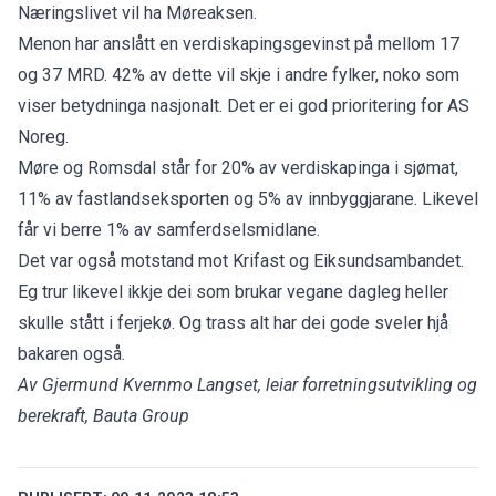
Næringslivet vil ha Møreaksen.
Menon har anslått en verdiskapingsgevinst på mellom 17
og 37 MRD. 42% av dette vil skje i andre fylker, noko som
viser betydninga nasjonalt. Det er ei god prioritering for AS
Noreg.
Møre og Romsdal står for 20% av verdiskapinga i sjømat,
11% av fastlandseksporten og 5% av innbyggjarane. Likevel
får vi berre 1% av samferdselsmidlane.
Det var også motstand mot Krifast og Eiksundsambandet.
Eg trur likevel ikkje dei som brukar vegane dagleg heller
skulle stått i ferjekø. Og trass alt har dei gode sveler hjå
bakaren også.
Av Gjermund Kvernmo Langset, leiar forretningsutvikling og
berekraft, Bauta Group