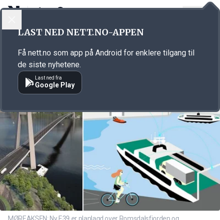
LOGG INN
MENY
Annonsørinnhold
LAST NED NETT.NO-APPEN
Link for annonse
Få nett.no som app på Android for enklere tilgang til
de siste nyhetene.
Last ned fra
Google Play
MØREAKSEN: Ny E39 er planlagd over Romsdalsfjorden og