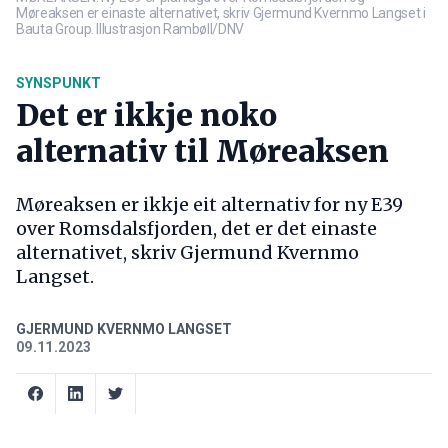
Møreaksen er einaste alternativet, skriv Gjermund Kvernmo Langset i
Bauta Group. Illustrasjon Rambøll/DNV
SYNSPUNKT
Det er ikkje noko
alternativ til Møreaksen
Møreaksen er ikkje eit alternativ for ny E39
over Romsdalsfjorden, det er det einaste
alternativet, skriv Gjermund Kvernmo
Langset.
GJERMUND KVERNMO LANGSET
09.11.2023