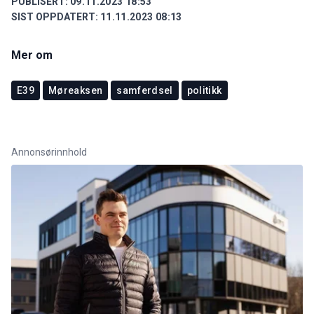
PUBLISERT:
09.11.2023 18:53
SIST OPPDATERT:
11.11.2023 08:13
Mer om
E39
Møreaksen
samferdsel
politikk
Annonsørinnhold