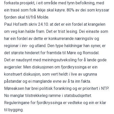
forkasta prosjekt, i eit område med tynn befolkning, med
ein trasé som folk ikkje skal køyre. 80% av dei som kryssar
fjorden skal til/frå Molde.
Paul Hofseth skriv 24.10. at det er ein fordel at krangelen
om veg kan halde fram. Det er trist lesing. Dei einaste som
har ein fordel av dette er konkurrerande næringsliv og
regionar i inn- og utland. Den type haldningar han syner, er
det største hinderet for framtida til Møre og Romsdal.
Det er naudsynt med meiningsutveksling for å lande gode
avgjersler. Men diskusjonen om fjordkryssinga er ein
konstruert diskusjon, som vert heldt i live av ugrunna
påstandar og ei manglande evne av å ta inn fakta.
Møreaksen har brei politisk forankring og er prioritert i NTP.
No manglar tilstrekkeleg ramme i statsbudsjettet.
Reguleringane for fjordkryssinga er vedteke og ein er klar
til bygging.