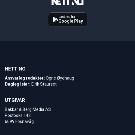
Last ned fra
Google Play
NETT NO
Ansvarleg redaktør:
Ogne Øyehaug
Dagleg leiar:
Eirik Staurset
UTGIVAR
Bakkar & Berg Media AS
Postboks 142
6099 Fosnavåg