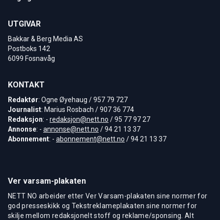
UTGIVAR
Bakkar & Berg Media AS
Postboks 142
6099 Fosnavåg
KONTAKT
Redaktør
: Ogne Øyehaug / 957 79 727
Journalist
: Marius Rosbach / 907 36 774
Redaksjon
: -
redaksjon@nett.no
/ 95 77 97 27
Annonse
: -
annonse@nett.no
/ 94 21 13 37
Abonnement
: -
abonnement@nett.no
/ 94 21 13 37
Ver varsam-plakaten
NETT NO arbeider etter Ver Varsam-plakaten sine normer for
god presseskikk og Tekstreklameplakaten sine normer for
skilje mellom redaksjonelt stoff og reklame/sponsing. Alt