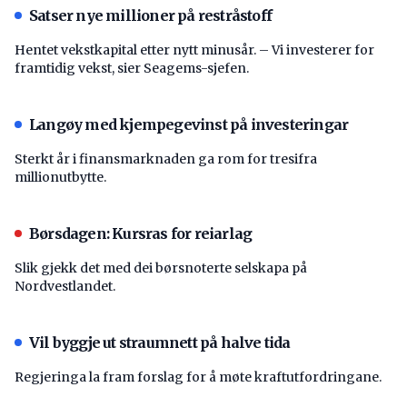
Satser nye millioner på restråstoff
Hentet vekstkapital etter nytt minusår. – Vi investerer for
framtidig vekst, sier Seagems-sjefen.
Langøy med kjempegevinst på investeringar
Sterkt år i finansmarknaden ga rom for tresifra
millionutbytte.
Børsdagen: Kursras for reiarlag
Slik gjekk det med dei børsnoterte selskapa på
Nordvestlandet.
Vil byggje ut straumnett på halve tida
Regjeringa la fram forslag for å møte kraftutfordringane.