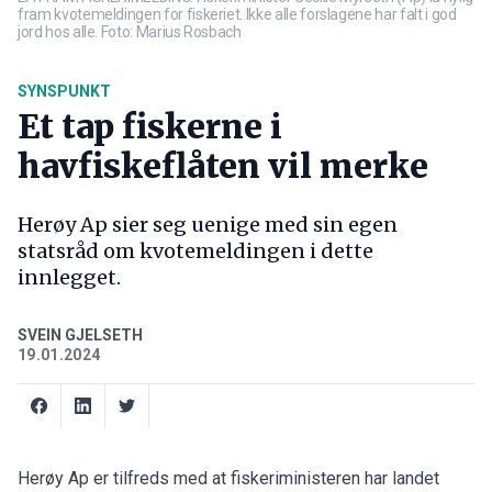
fram kvotemeldingen for fiskeriet. Ikke alle forslagene har falt i god
jord hos alle. Foto: Marius Rosbach
SYNSPUNKT
Et tap fiskerne i
havfiskeflåten vil merke
Herøy Ap sier seg uenige med sin egen
statsråd om kvotemeldingen i dette
innlegget.
SVEIN GJELSETH
19.01.2024
Herøy Ap er tilfreds med at fiskeriministeren har landet