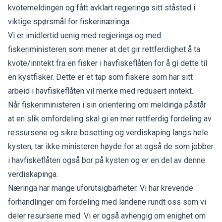
kvotemeldingen og fått avklart regjeringa sitt ståsted i
viktige spørsmål for fiskerinæringa.
Vi er imidlertid uenig med regjeringa og med
fiskeriministeren som mener at det gir rettferdighet å ta
kvote/inntekt fra en fisker i havfiskeflåten for å gi dette til
en kystfisker. Dette er et tap som fiskere som har sitt
arbeid i havfiskeflåten vil merke med redusert inntekt.
Når fiskeriministeren i sin orientering om meldinga påstår
at en slik omfordeling skal gi en mer rettferdig fordeling av
ressursene og sikre bosetting og verdiskaping langs hele
kysten, tar ikke ministeren høyde for at også de som jobber
i havfiskeflåten også bor på kysten og er en del av denne
verdiskapinga.
Næringa har mange uforutsigbarheter. Vi har krevende
forhandlinger om fordeling med landene rundt oss som vi
deler resursene med. Vi er også avhengig om enighet om