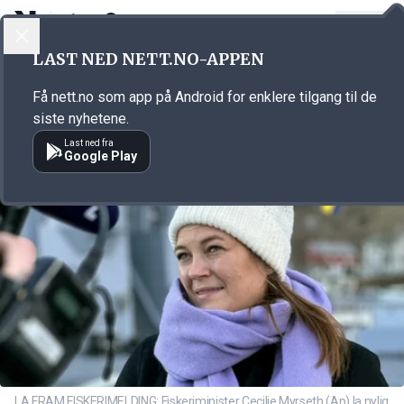
LOGG INN
MENY
Annonsørinnhold
LAST NED NETT.NO-APPEN
Link for annonse
Få nett.no som app på Android for enklere tilgang til de
siste nyhetene.
Last ned fra
Google Play
LA FRAM FISKERIMELDING: Fiskeriminister Cecilie Myrseth (Ap) la nylig