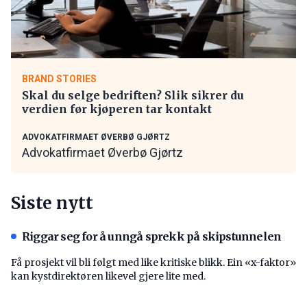
BRAND STORIES
Skal du selge bedriften? Slik sikrer du
verdien før kjøperen tar kontakt
ADVOKATFIRMAET ØVERBØ GJØRTZ
Advokatfirmaet Øverbø Gjørtz
Siste nytt
Riggar seg for å unngå sprekk på skipstunnelen
Få prosjekt vil bli følgt med like kritiske blikk. Ein «x-faktor»
kan kystdirektøren likevel gjere lite med.