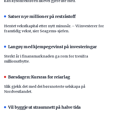
kan kystdirektøren likevel gjere lite med.
Satser nye millioner på restråstoff
Hentet vekstkapital etter nytt minusår. – Vi investerer for
framtidig vekst, sier Seagems-sjefen.
Langøy med kjempegevinst på investeringar
Sterkt år i finansmarknaden ga rom for tresifra
millionutbytte.
Børsdagen: Kursras for reiarlag
Slik gjekk det med dei børsnoterte selskapa på
Nordvestlandet.
Vil byggje ut straumnett på halve tida