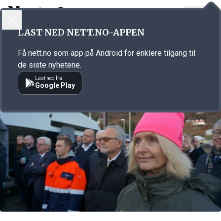
LOGG INN
MENY
Annonsørinnhold
LAST NED NETT.NO-APPEN
Link for annonse
Få nett.no som app på Android for enklere tilgang til
de siste nyhetene.
Last ned fra
Google Play