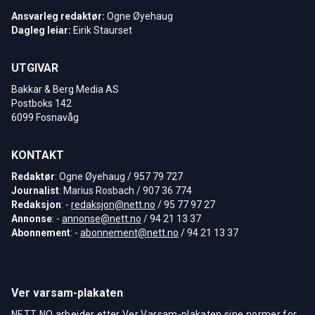
Ansvarleg redaktør:
Ogne Øyehaug
Dagleg leiar:
Eirik Staurset
UTGIVAR
Bakkar & Berg Media AS
Postboks 142
6099 Fosnavåg
KONTAKT
Redaktør
: Ogne Øyehaug / 957 79 727
Journalist
: Marius Rosbach / 907 36 774
Redaksjon
: -
redaksjon@nett.no
/ 95 77 97 27
Annonse
: -
annonse@nett.no
/ 94 21 13 37
Abonnement
: -
abonnement@nett.no
/ 94 21 13 37
Ver varsam-plakaten
NETT NO arbeider etter Ver Varsam-plakaten sine normer for