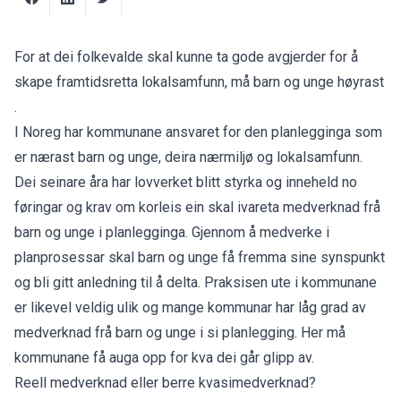
For at dei folkevalde skal kunne ta gode avgjerder for å
skape framtidsretta lokalsamfunn, må barn og unge høyrast
.
I Noreg har kommunane ansvaret for den planlegginga som
er nærast barn og unge, deira nærmiljø og lokalsamfunn.
Dei seinare åra har lovverket blitt styrka og inneheld no
føringar og krav om korleis ein skal ivareta medverknad frå
barn og unge i planlegginga. Gjennom å medverke i
planprosessar skal barn og unge få fremma sine synspunkt
og bli gitt anledning til å delta. Praksisen ute i kommunane
er likevel veldig ulik og mange kommunar har låg grad av
medverknad frå barn og unge i si planlegging. Her må
kommunane få auga opp for kva dei går glipp av.
Reell medverknad eller berre kvasimedverknad?