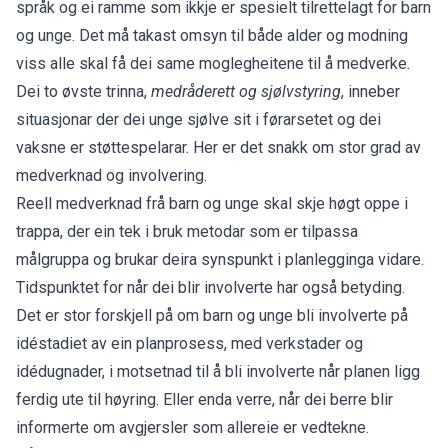
språk og ei ramme som ikkje er spesielt tilrettelagt for barn
og unge. Det må takast omsyn til både alder og modning
viss alle skal få dei same moglegheitene til å medverke.
Dei to øvste trinna,
medråderett og sjølvstyring
, inneber
situasjonar der dei unge sjølve sit i førarsetet og dei
vaksne er støttespelarar. Her er det snakk om stor grad av
medverknad og involvering.
Reell medverknad frå barn og unge skal skje høgt oppe i
trappa, der ein tek i bruk metodar som er tilpassa
målgruppa og brukar deira synspunkt i planlegginga vidare.
Tidspunktet for når dei blir involverte har også betyding.
Det er stor forskjell på om barn og unge bli involverte på
idéstadiet av ein planprosess, med verkstader og
idédugnader, i motsetnad til å bli involverte når planen ligg
ferdig ute til høyring. Eller enda verre, når dei berre blir
informerte om avgjersler som allereie er vedtekne.