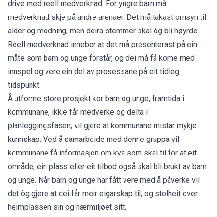
drive med reell medverknad. For yngre barn må
medverknad skje på andre arenaer. Det må takast omsyn til
alder og modning, men deira stemmer skal òg bli høyrde.
Reell medverknad inneber at det må presenterast på ein
måte som barn og unge forstår, og dei må få kome med
innspel og vere ein del av prosessane på eit tidleg
tidspunkt.
Å utforme store prosjekt kor barn og unge, framtida i
kommunane, ikkje får medverke og delta i
planleggingsfasen, vil gjere at kommunane mistar mykje
kunnskap. Ved å samarbeide med denne gruppa vil
kommunane få informasjon om kva som skal til for at eit
område, ein plass eller eit tilbod også skal bli brukt av barn
og unge. Når barn og unge har fått vere med å påverke vil
det òg gjere at dei får meir eigarskap til, og stolheit over
heimplassen sin og nærmiljøet sitt.