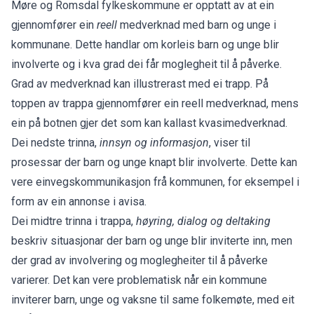
Møre og Romsdal fylkeskommune er opptatt av at ein
gjennomfører ein
reell
medverknad med barn og unge i
kommunane. Dette handlar om korleis barn og unge blir
involverte og i kva grad dei får moglegheit til å påverke.
Grad av medverknad kan illustrerast med ei trapp. På
toppen av trappa gjennomfører ein reell medverknad, mens
ein på botnen gjer det som kan kallast kvasimedverknad.
Dei nedste trinna,
innsyn og informasjon
, viser til
prosessar der barn og unge knapt blir involverte. Dette kan
vere einvegskommunikasjon frå kommunen, for eksempel i
form av ein annonse i avisa.
Dei midtre trinna i trappa,
høyring, dialog og deltaking
beskriv situasjonar der barn og unge blir inviterte inn, men
der grad av involvering og moglegheiter til å påverke
varierer. Det kan vere problematisk når ein kommune
inviterer barn, unge og vaksne til same folkemøte, med eit