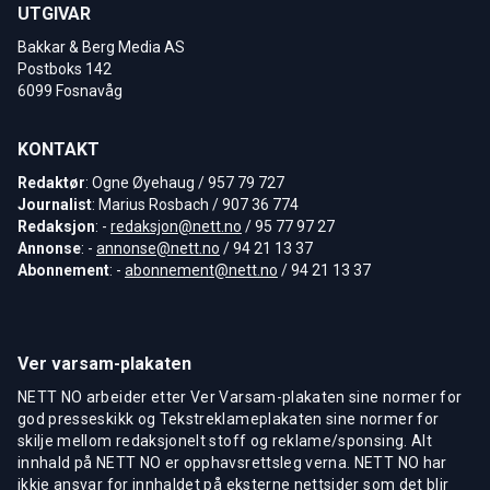
UTGIVAR
Bakkar & Berg Media AS
Postboks 142
6099 Fosnavåg
KONTAKT
Redaktør
: Ogne Øyehaug / 957 79 727
Journalist
: Marius Rosbach / 907 36 774
Redaksjon
: -
redaksjon@nett.no
/ 95 77 97 27
Annonse
: -
annonse@nett.no
/ 94 21 13 37
Abonnement
: -
abonnement@nett.no
/ 94 21 13 37
Ver varsam-plakaten
NETT NO arbeider etter Ver Varsam-plakaten sine normer for
god presseskikk og Tekstreklameplakaten sine normer for
skilje mellom redaksjonelt stoff og reklame/sponsing. Alt
innhald på NETT NO er opphavsrettsleg verna. NETT NO har
ikkje ansvar for innhaldet på eksterne nettsider som det blir