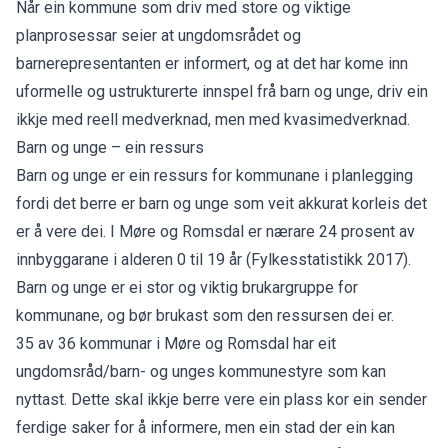
Når ein kommune som driv med store og viktige
planprosessar seier at ungdomsrådet og
barnerepresentanten er informert, og at det har kome inn
uformelle og ustrukturerte innspel frå barn og unge, driv ein
ikkje med reell medverknad, men med kvasimedverknad.
Barn og unge – ein ressurs
Barn og unge er ein ressurs for kommunane i planlegging
fordi det berre er barn og unge som veit akkurat korleis det
er å vere dei. I Møre og Romsdal er nærare 24 prosent av
innbyggarane i alderen 0 til 19 år (Fylkesstatistikk 2017).
Barn og unge er ei stor og viktig brukargruppe for
kommunane, og bør brukast som den ressursen dei er.
35 av 36 kommunar i Møre og Romsdal har eit
ungdomsråd/barn- og unges kommunestyre som kan
nyttast. Dette skal ikkje berre vere ein plass kor ein sender
ferdige saker for å informere, men ein stad der ein kan