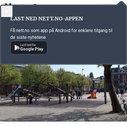
LOGG INN
MENY
Annonsørinnhold
LAST NED NETT.NO-APPEN
Link for annonse
Få nett.no som app på Android for enklere tilgang til
de siste nyhetene.
Last ned fra
Google Play