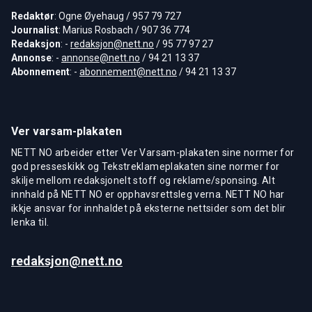
Redaktør
: Ogne Øyehaug / 957 79 727
Journalist
: Marius Rosbach / 907 36 774
Redaksjon
: -
redaksjon@nett.no
/ 95 77 97 27
Annonse
: -
annonse@nett.no
/ 94 21 13 37
Abonnement
: -
abonnement@nett.no
/ 94 21 13 37
Ver varsam-plakaten
NETT NO arbeider etter Ver Varsam-plakaten sine normer for
god presseskikk og Tekstreklameplakaten sine normer for
skilje mellom redaksjonelt stoff og reklame/sponsing. Alt
innhald på NETT NO er opphavsrettsleg verna. NETT NO har
ikkje ansvar for innhaldet på eksterne nettsider som det blir
lenka til.
redaksjon@nett.no