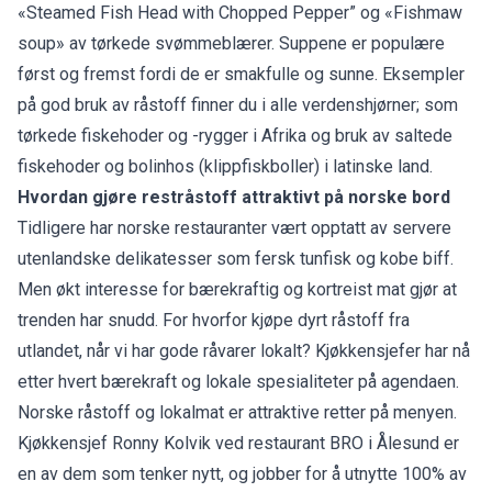
«Steamed Fish Head with Chopped Pepper” og «Fishmaw
soup» av tørkede svømmeblærer. Suppene er populære
først og fremst fordi de er smakfulle og sunne. Eksempler
på god bruk av råstoff finner du i alle verdenshjørner; som
tørkede fiskehoder og -rygger i Afrika og bruk av saltede
fiskehoder og bolinhos (klippfiskboller) i latinske land.
Hvordan gjøre restråstoff attraktivt på norske bord
Tidligere har norske restauranter vært opptatt av servere
utenlandske delikatesser som fersk tunfisk og kobe biff.
Men økt interesse for bærekraftig og kortreist mat gjør at
trenden har snudd. For hvorfor kjøpe dyrt råstoff fra
utlandet, når vi har gode råvarer lokalt? Kjøkkensjefer har nå
etter hvert bærekraft og lokale spesialiteter på agendaen.
Norske råstoff og lokalmat er attraktive retter på menyen.
Kjøkkensjef Ronny Kolvik ved restaurant BRO i Ålesund er
en av dem som tenker nytt, og jobber for å utnytte 100% av