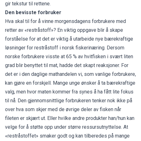
gir tekstur til rettene.
Den bevisste forbruker
Hva skal til for å vinne morgensdagens forbrukere med
retter av «restråstoff»? En viktig oppgave blir å skape
forståelse for at det er viktig å utarbeide nye bærekraftige
løsninger for restråstoff i norsk fiskerinæring. Dersom
norske forbrukere visste at 65 % av hvitfisken i svært liten
grad blir benyttet til mat, hadde det skapt reaksjoner. For
det er i den daglige mathandelen vi, som vanlige forbrukere,
kan gjøre en forskjell. Mange unge ønsker å ta bærekraftige
valg, men hvor maten kommer fra synes å ha fått lite fokus
til nå. Den gjennomsnittlige forbrukeren tenker nok ikke på
over hva som skjer med de øvrige deler av fisken når
fileten er skjært ut. Eller hvilke andre produkter han/hun kan
velge for å støtte opp under større ressursutnyttelse. At
«restråstoffet» smaker godt og kan tilberedes på mange