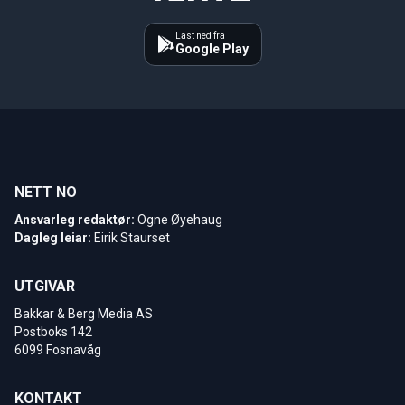
Last ned fra
Google Play
NETT NO
Ansvarleg redaktør:
Ogne Øyehaug
Dagleg leiar:
Eirik Staurset
UTGIVAR
Bakkar & Berg Media AS
Postboks 142
6099 Fosnavåg
KONTAKT