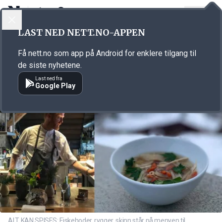
LOGG INN
MENY
Annonsørinnhold
LAST NED NETT.NO-APPEN
Link for annonse
Få nett.no som app på Android for enklere tilgang til
de siste nyhetene.
Last ned fra
Google Play
ALT KAN SPISES: Fiskehoder, rygger, skinn står på menyen til