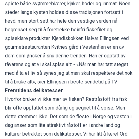
spiste både svømmeblærer, kjaker, hoder og innmat. Noen
steder langs kysten holdes disse tradisjonen fortsatt i
hevd, men stort sett har hele den vestlige verden nå
begrenset seg til å foretrekke beinfri fiskefilet og
spiseklare produkter. Kjendiskokken Halvar Ellingsen ved
gourmetrestauranten Kvitnes gård i Vesterålen er en av
dem som ønsker å snu denne trenden. Han er opptatt av
råvarene og at vi skal spise alt: - «Når man har tatt steget
med å ta et liv så synes jeg at man skal respektere det nok
til å bruke alt», sier Ellingsen i beste sendetid på TV.
Fremtidens delikatesser
Hvorfor bruker vi ikke mer av fisken? Restråstoff fra fisk
blir ofte oppfattet som dårlig og uegnet til å spise. Men
dette stemmer ikke. Det som de fleste i Norge og vesten i
dag anser som lite attraktivt råstoff er i andre land og
kulturer betraktet som delikatesser. Vi har litt å lære! Ord