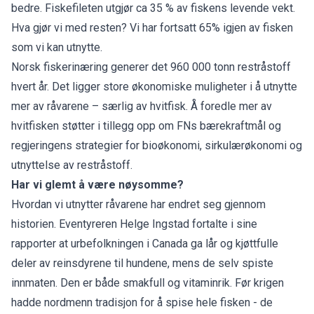
bedre. Fiskefileten utgjør ca 35 % av fiskens levende vekt.
Hva gjør vi med resten? Vi har fortsatt 65% igjen av fisken
som vi kan utnytte.
Norsk fiskerinæring generer det 960 000 tonn restråstoff
hvert år. Det ligger store økonomiske muligheter i å utnytte
mer av råvarene – særlig av hvitfisk. Å foredle mer av
hvitfisken støtter i tillegg opp om FNs bærekraftmål og
regjeringens strategier for bioøkonomi, sirkulærøkonomi og
utnyttelse av restråstoff.
Har vi glemt å være nøysomme?
Hvordan vi utnytter råvarene har endret seg gjennom
historien. Eventyreren Helge Ingstad fortalte i sine
rapporter at urbefolkningen i Canada ga lår og kjøttfulle
deler av reinsdyrene til hundene, mens de selv spiste
innmaten. Den er både smakfull og vitaminrik. Før krigen
hadde nordmenn tradisjon for å spise hele fisken - de