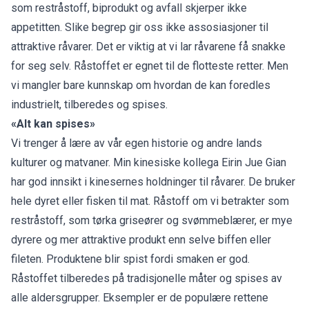
som restråstoff, biprodukt og avfall skjerper ikke
appetitten. Slike begrep gir oss ikke assosiasjoner til
attraktive råvarer. Det er viktig at vi lar råvarene få snakke
for seg selv. Råstoffet er egnet til de flotteste retter. Men
vi mangler bare kunnskap om hvordan de kan foredles
industrielt, tilberedes og spises.
«Alt kan spises»
Vi trenger å lære av vår egen historie og andre lands
kulturer og matvaner. Min kinesiske kollega Eirin Jue Gian
har god innsikt i kinesernes holdninger til råvarer. De bruker
hele dyret eller fisken til mat. Råstoff om vi betrakter som
restråstoff, som tørka griseører og svømmeblærer, er mye
dyrere og mer attraktive produkt enn selve biffen eller
fileten. Produktene blir spist fordi smaken er god.
Råstoffet tilberedes på tradisjonelle måter og spises av
alle aldersgrupper. Eksempler er de populære rettene