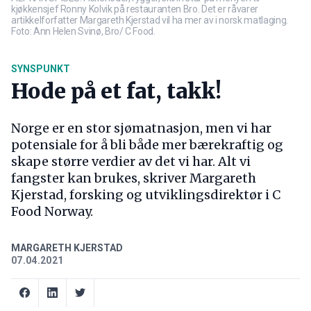
kjøkkensjef Ronny Kolvik på restauranten Bro. Det er råvarer
artikkelforfatter Margareth Kjerstad vil ha mer av i norsk matlaging.
Foto: Ann Helen Svinø, Bro/ C Food.
SYNSPUNKT
Hode på et fat, takk!
Norge er en stor sjømatnasjon, men vi har
potensiale for å bli både mer bærekraftig og
skape større verdier av det vi har. Alt vi
fangster kan brukes, skriver Margareth
Kjerstad, forsking og utviklingsdirektør i C
Food Norway.
MARGARETH KJERSTAD
07.04.2021