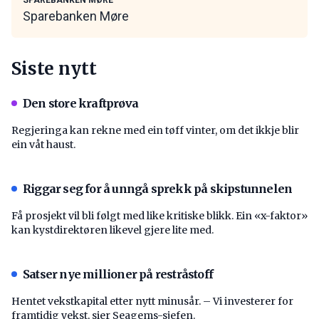
Sparebanken Møre
Siste nytt
Den store kraftprøva
Regjeringa kan rekne med ein tøff vinter, om det ikkje blir
ein våt haust.
Riggar seg for å unngå sprekk på skipstunnelen
Få prosjekt vil bli følgt med like kritiske blikk. Ein «x-faktor»
kan kystdirektøren likevel gjere lite med.
Satser nye millioner på restråstoff
Hentet vekstkapital etter nytt minusår. – Vi investerer for
framtidig vekst, sier Seagems-sjefen.