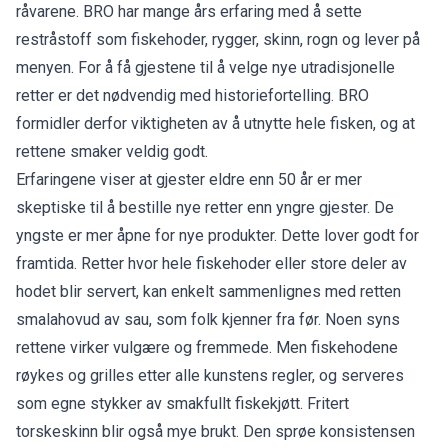
råvarene. BRO har mange års erfaring med å sette
restråstoff som fiskehoder, rygger, skinn, rogn og lever på
menyen. For å få gjestene til å velge nye utradisjonelle
retter er det nødvendig med historiefortelling. BRO
formidler derfor viktigheten av å utnytte hele fisken, og at
rettene smaker veldig godt.
Erfaringene viser at gjester eldre enn 50 år er mer
skeptiske til å bestille nye retter enn yngre gjester. De
yngste er mer åpne for nye produkter. Dette lover godt for
framtida. Retter hvor hele fiskehoder eller store deler av
hodet blir servert, kan enkelt sammenlignes med retten
smalahovud av sau, som folk kjenner fra før. Noen syns
rettene virker vulgære og fremmede. Men fiskehodene
røykes og grilles etter alle kunstens regler, og serveres
som egne stykker av smakfullt fiskekjøtt. Fritert
torskeskinn blir også mye brukt. Den sprøe konsistensen