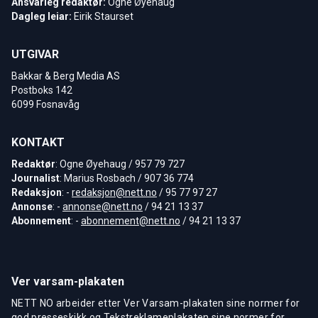
Ansvarleg redaktør:
Ogne Øyehaug
Dagleg leiar:
Eirik Staurset
UTGIVAR
Bakkar & Berg Media AS
Postboks 142
6099 Fosnavåg
KONTAKT
Redaktør
: Ogne Øyehaug / 957 79 727
Journalist
: Marius Rosbach / 907 36 774
Redaksjon
: -
redaksjon@nett.no
/ 95 77 97 27
Annonse
: -
annonse@nett.no
/ 94 21 13 37
Abonnement
: -
abonnement@nett.no
/ 94 21 13 37
Ver varsam-plakaten
NETT NO arbeider etter Ver Varsam-plakaten sine normer for
god presseskikk og Tekstreklameplakaten sine normer for