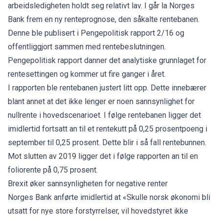
arbeidsledigheten holdt seg relativt lav. I går la Norges
Bank frem en ny renteprognose, den såkalte rentebanen.
Denne ble publisert i Pengepolitisk rapport 2/16 og
offentliggjort sammen med rentebeslutningen.
Pengepolitisk rapport danner det analytiske grunnlaget for
rentesettingen og kommer ut fire ganger i året.
I rapporten ble rentebanen justert litt opp. Dette innebærer
blant annet at det ikke lenger er noen sannsynlighet for
nullrente i hovedscenarioet. I følge rentebanen ligger det
imidlertid fortsatt an til et rentekutt på 0,25 prosentpoeng i
september til 0,25 prosent. Dette blir i så fall rentebunnen.
Mot slutten av 2019 ligger det i følge rapporten an til en
foliorente på 0,75 prosent.
Brexit øker sannsynligheten for negative renter
Norges Bank anførte imidlertid at «Skulle norsk økonomi bli
utsatt for nye store forstyrrelser, vil hovedstyret ikke