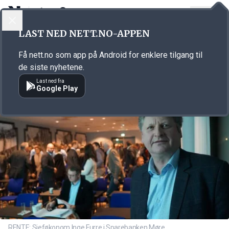
LOGG INN
MENY
Annonsørinnhold
LAST NED NETT.NO-APPEN
Link for annonse
Få nett.no som app på Android for enklere tilgang til
de siste nyhetene.
Last ned fra
Google Play
RENTE: Sjeføkonom Inge Furre i Sparebanken Møre.