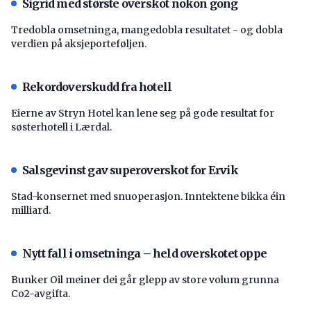
Sigrid med største overskot nokon gong
Tredobla omsetninga, mangedobla resultatet - og dobla
verdien på aksjeporteføljen.
Rekordoverskudd fra hotell
Eierne av Stryn Hotel kan lene seg på gode resultat for
søsterhotell i Lærdal.
Salsgevinst gav superoverskot for Ervik
Stad-konsernet med snuoperasjon. Inntektene bikka éin
milliard.
Nytt fall i omsetninga – held overskotet oppe
Bunker Oil meiner dei går glepp av store volum grunna
Co2-avgifta.