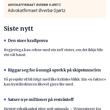
ADVOKATFIRMAET ØVERBØ GJØRTZ
Advokatfirmaet Øverbø Gjørtz
Siste nytt
Den store kraftprøva
Regjeringa kan rekne med ein tøff vinter, om det ikkje blir
ein våt haust.
Riggar seg for å unngå sprekk på skipstunnelen
Få prosjekt vil bli følgt med like kritiske blikk. Ein «x-faktor»
kan kystdirektøren likevel gjere lite med.
Satser nye millioner på restråstoff
Hentet vekstkapital etter nytt minusår. – Vi investerer for