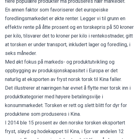
flere populære produkter må produseres nær markedet.
En annen faktor som favoriserer det europeiske
foredlingsmarkedet er økte renter. Legger vi til grunn en
effektiv rente på åtte prosent og en torskepris på 50 kroner
per kilo, tilsvarer det to kroner per kilo i rentekostnader, gitt
at torsken er under transport, inkludert lager og foredling, i
seks måneder.
Med økt fokus på markeds- og produktutvikling og
oppbygging av produksjonskapasitet i Europa er det
naturlig at eksporten av fryst norsk torsk til Kina faller.
Det illustrerer at næringen har evnet å flytte mer torsk inn i
produktkategorier med høyere betalingsvilje i
konsummarkedet. Torsken er rett og slett blitt for dyr for
produktene som produseres i Kina.
I 2014 ble 15 prosent av den norske torsken eksportert
fryst, sløyd og hodekappet til Kina, i fjor var andelen 12