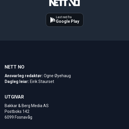
Last ned fra
Google Play
NETT NO
Ansvarleg redaktør:
Ogne Øyehaug
Dagleg leiar:
Eirik Staurset
UTGIVAR
Bakkar & Berg Media AS
Postboks 142
6099 Fosnavåg