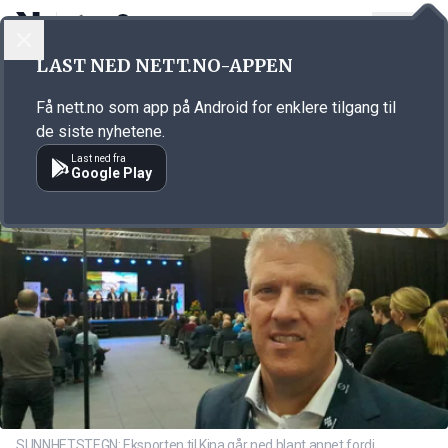
LOGG INN
MENY
Annonsørinnhold
LAST NED NETT.NO-APPEN
Link for annonse
Få nett.no som app på Android for enklere tilgang til
de siste nyhetene.
Last ned fra
Google Play
SUNNHETSTEGN: Eksporten til Kina går ned blant annet fordi