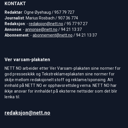
KONTAKT
Redaktør
: Ogne Øyehaug / 957 79 727
Journalist
: Marius Rosbach / 907 36 774
Redaksjon
: -
redaksjon@nett.no
/ 95 77 97 27
Annonse
: -
annonse@nett.no
/ 94 21 13 37
Abonnement
: -
abonnement@nett.no
/ 94 21 13 37
Ver varsam-plakaten
NETT NO arbeider etter Ver Varsam-plakaten sine normer for
god presseskikk og Tekstreklameplakaten sine normer for
skilje mellom redaksjonelt stoff og reklame/sponsing. Alt
innhald på NETT NO er opphavsrettsleg verna. NETT NO har
ikkje ansvar for innhaldet på eksterne nettsider som det blir
lenka til.
redaksjon@nett.no