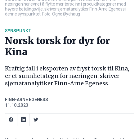
næringen har evnet å flytte mer torsk inn i produktkategorier med
høyere betalingsvilje, skriver sjømatanalytiker Finn-Arne Egeness i
denne synspunktet. Foto: Ogne Øyehaug
SYNSPUNKT
Norsk torsk for dyr for
Kina
Kraftig fall i eksporten av fryst torsk til Kina,
er et sunnhetstegn for næringen, skriver
sjømatanalytiker Finn-Arne Egeness.
FINN-ARNE EGENESS
11.10.2023