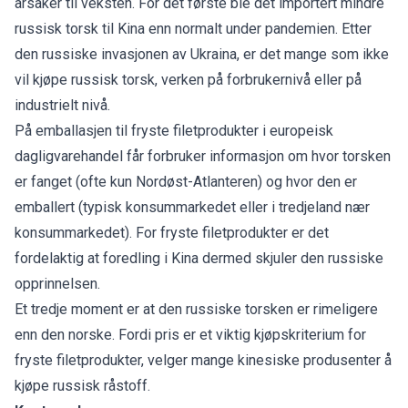
årsaker til veksten. For det første ble det importert mindre
russisk torsk til Kina enn normalt under pandemien. Etter
den russiske invasjonen av Ukraina, er det mange som ikke
vil kjøpe russisk torsk, verken på forbrukernivå eller på
industrielt nivå.
På emballasjen til fryste filetprodukter i europeisk
dagligvarehandel får forbruker informasjon om hvor torsken
er fanget (ofte kun Nordøst-Atlanteren) og hvor den er
emballert (typisk konsummarkedet eller i tredjeland nær
konsummarkedet). For fryste filetprodukter er det
fordelaktig at foredling i Kina dermed skjuler den russiske
opprinnelsen.
Et tredje moment er at den russiske torsken er rimeligere
enn den norske. Fordi pris er et viktig kjøpskriterium for
fryste filetprodukter, velger mange kinesiske produsenter å
kjøpe russisk råstoff.