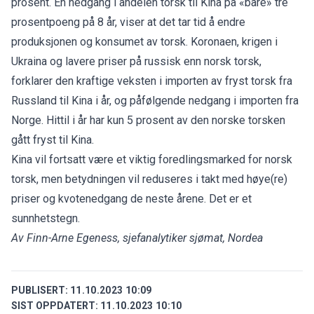
prosent. En nedgang i andelen torsk til Kina på «bare» tre
prosentpoeng på 8 år, viser at det tar tid å endre
produksjonen og konsumet av torsk. Koronaen, krigen i
Ukraina og lavere priser på russisk enn norsk torsk,
forklarer den kraftige veksten i importen av fryst torsk fra
Russland til Kina i år, og påfølgende nedgang i importen fra
Norge. Hittil i år har kun 5 prosent av den norske torsken
gått fryst til Kina.
Kina vil fortsatt være et viktig foredlingsmarked for norsk
torsk, men betydningen vil reduseres i takt med høye(re)
priser og kvotenedgang de neste årene. Det er et
sunnhetstegn.
Av Finn-Arne Egeness, sjefanalytiker sjømat, Nordea
PUBLISERT:
11.10.2023 10:09
SIST OPPDATERT:
11.10.2023 10:10