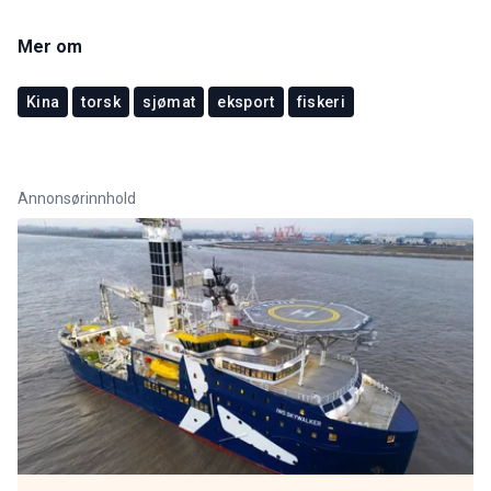
Mer om
Kina
torsk
sjømat
eksport
fiskeri
Annonsørinnhold