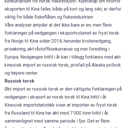
konkurransen for norsk fiskeindustri. Kunnskap om hvorfor
eksporten til Kina faller, både på kort og lang sikt, er derfor
viktig for både fiskeflåten og fiskeindustrien.
Våre analyser antyder at det ikke bare er en, men flere
forklaringer på nedgangen i eksportvolumet av fryst torsk
fra Norge til Kina siden 2014; herunder kvotenedgang,
prisøkning, økt råstoffkonkurranse og mer foredling i
Europa. Nedgangen hittil i år kan i tillegg forklares med økt
kinesisk import av russisk torsk, prisfall på Alaska pollock
og høyere renter.
Russisk torsk
Økt import av russisk torsk er den viktigste forklaringen på
nedgangen i eksport av norsk torsk til Kina hittil i år.
Kinesisk importstatistikk viser at importen av fryst torsk
fra Russland til Kina har økt med 7 000 tonn hittil i år,
sammenlignet med samme periode i fjor. Det er flere