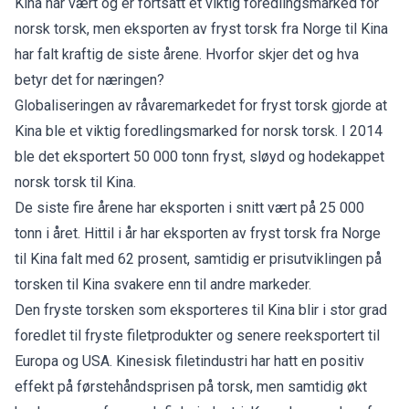
Kina har vært og er fortsatt et viktig foredlingsmarked for
norsk torsk, men eksporten av fryst torsk fra Norge til Kina
har falt kraftig de siste årene. Hvorfor skjer det og hva
betyr det for næringen?
Globaliseringen av råvaremarkedet for fryst torsk gjorde at
Kina ble et viktig foredlingsmarked for norsk torsk. I 2014
ble det eksportert 50 000 tonn fryst, sløyd og hodekappet
norsk torsk til Kina.
De siste fire årene har eksporten i snitt vært på 25 000
tonn i året. Hittil i år har eksporten av fryst torsk fra Norge
til Kina falt med 62 prosent, samtidig er prisutviklingen på
torsken til Kina svakere enn til andre markeder.
Den fryste torsken som eksporteres til Kina blir i stor grad
foredlet til fryste filetprodukter og senere reeksportert til
Europa og USA. Kinesisk filetindustri har hatt en positiv
effekt på førstehåndsprisen på torsk, men samtidig økt