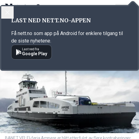
LOGG INN
MENY
Annonsørinnhold
LAST NED NETT.NO-APPEN
Link for annonse
Få nett.no som app på Android for enklere tilgang til
de siste nyhetene.
Last ned fra
Google Play
BANET VEI: El-ferja Ampere er blitt etterfulgt av flere kontraheringer.