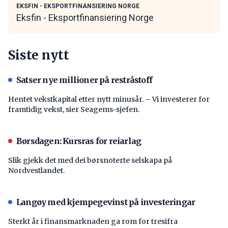
EKSFIN - EKSPORTFINANSIERING NORGE
Eksfin - Eksportfinansiering Norge
Siste nytt
Satser nye millioner på restråstoff
Hentet vekstkapital etter nytt minusår. – Vi investerer for
framtidig vekst, sier Seagems-sjefen.
Børsdagen: Kursras for reiarlag
Slik gjekk det med dei børsnoterte selskapa på
Nordvestlandet.
Langøy med kjempegevinst på investeringar
Sterkt år i finansmarknaden ga rom for tresifra