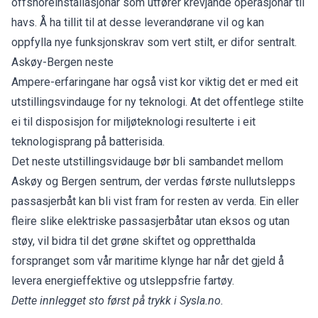
offshoreinstallasjonar som utfører krevjande operasjonar til
havs. Å ha tillit til at desse leverandørane vil og kan
oppfylla nye funksjonskrav som vert stilt, er difor sentralt.
Askøy-Bergen neste
Ampere-erfaringane har også vist kor viktig det er med eit
utstillingsvindauge for ny teknologi. At det offentlege stilte
ei til disposisjon for miljøteknologi resulterte i eit
teknologisprang på batterisida.
Det neste utstillingsvidauge bør bli sambandet mellom
Askøy og Bergen sentrum, der verdas første nullutslepps
passasjerbåt kan bli vist fram for resten av verda. Ein eller
fleire slike elektriske passasjerbåtar utan eksos og utan
støy, vil bidra til det grøne skiftet og oppretthalda
forspranget som vår maritime klynge har når det gjeld å
levera energieffektive og utsleppsfrie fartøy.
Dette innlegget sto først på trykk i Sysla.no.