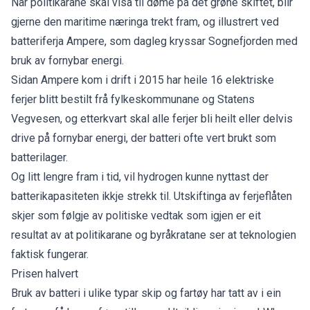
Når politikarane skal visa til døme på det grøne skiftet, blir
gjerne den maritime næringa trekt fram, og illustrert ved
batteriferja Ampere, som dagleg kryssar Sognefjorden med
bruk av fornybar energi.
Sidan Ampere kom i drift i 2015 har heile 16 elektriske
ferjer blitt bestilt frå fylkeskommunane og Statens
Vegvesen, og etterkvart skal alle ferjer bli heilt eller delvis
drive på fornybar energi, der batteri ofte vert brukt som
batterilager.
Og litt lengre fram i tid, vil hydrogen kunne nyttast der
batterikapasiteten ikkje strekk til. Utskiftinga av ferjeflåten
skjer som følgje av politiske vedtak som igjen er eit
resultat av at politikarane og byråkratane ser at teknologien
faktisk fungerar.
Prisen halvert
Bruk av batteri i ulike typar skip og fartøy har tatt av i ein