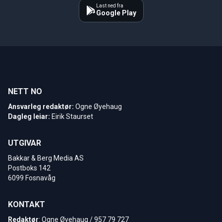
Last ned fra
Google Play
NETT NO
Ansvarleg redaktør:
Ogne Øyehaug
Dagleg leiar:
Eirik Staurset
UTGIVAR
Bakkar & Berg Media AS
Postboks 142
6099 Fosnavåg
KONTAKT
Redaktør
: Ogne Øyehaug / 957 79 727