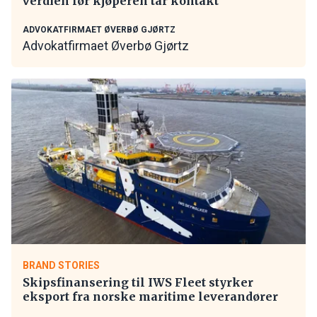
verdien før kjøperen tar kontakt
ADVOKATFIRMAET ØVERBØ GJØRTZ
Advokatfirmaet Øverbø Gjørtz
BRAND STORIES
Skipsfinansering til IWS Fleet styrker
eksport fra norske maritime leverandører