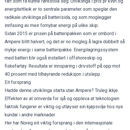
fart som få kunne førestilla seg. Utviklinga i pris pr kWh og
energitettleik er to sentrale parameter som speglar den
radikale utviklinga på batterisida, og som mogleggjer
innfasing av meir fornybar energi på ulike skip.
Sidan 2015 er prisen på batteripakken som er ombord i
Ampere blitt halvert, og det er no mogleg å lagra dobbelt så
mykje energi i same batteripakke. Energilagringssystem
med batteri blir også installert i offshoreskip og
fiskefartøy. Resultata er innsparing i drivstoff på opp mot
40 prosent med tilhøyrande reduksjon i utslepp.
Eit forsprang
Hadde denne utviklinga starta utan Ampere? Truleg ikkje.
Effekten av at omverda for sjå og oppleva at teknologien
faktisk fungerer er viktig og utløyser ein kjøpsvilje hos nye
kundar i andre marknader.
Her har Noreg eit viktig forsprang i den internasjonale