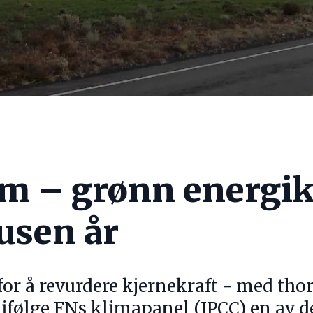
m – grønn energiki
usen år
for å revurdere kjernekraft - med tho
 ifølge FNs klimapanel (IPCC) en av 