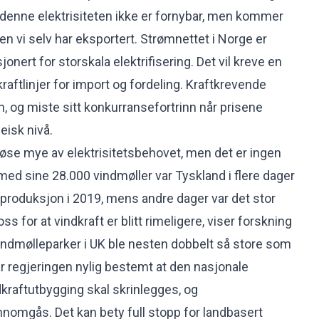
v denne elektrisiteten ikke er fornybar, men kommer
ssen vi selv har eksportert. Strømnettet i Norge er
nert for storskala elektrifisering. Det vil kreve en
aftlinjer for import og fordeling. Kraftkrevende
en, og miste sitt konkurransefortrinn når prisene
eisk nivå.
 løse mye av elektrisitetsbehovet, men det er ingen
v med sine 28.000 vindmøller var Tyskland i flere dager
 produksjon i 2019, mens andre dager var det stor
ss for at vindkraft er blitt rimeligere, viser forskning
vindmølleparker i UK ble nesten dobbelt så store som
r regjeringen nylig bestemt at den nasjonale
raftutbygging skal skrinlegges, og
nomgås. Det kan bety full stopp for landbasert