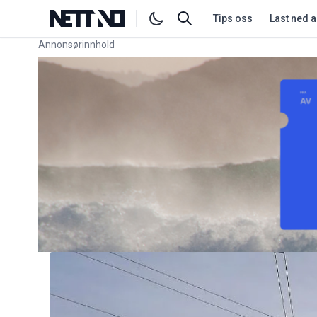
Tips oss
Last ned 
Annonsørinnhold
Link for annonse