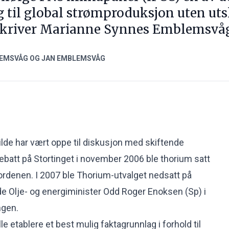
g til global strømproduksjon uten ut
 skriver Marianne Synnes Emblemsvå
EMSVÅG OG JAN EMBLEMSVÅG
de har vært oppe til diskusjon med skiftende
debatt på Stortinget i november 2006 ble thorium satt
ordenen. I 2007 ble Thorium-utvalget nedsatt på
e Olje- og energiminister Odd Roger Enoksen (Sp) i
ngen.
e etablere et best mulig faktagrunnlag i forhold til