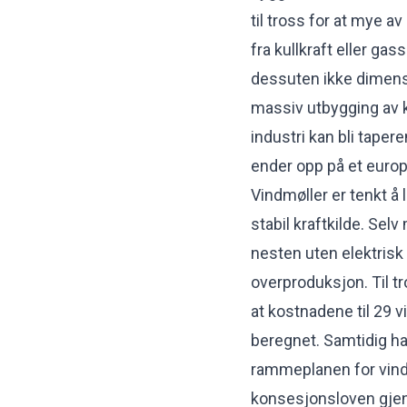
til tross for at mye a
fra kullkraft eller ga
dessuten ikke dimensjo
massiv utbygging av kr
industri kan bli taper
ender opp på et europ
Vindmøller er tenkt å
stabil kraftkilde. Sel
nesten uten elektrisk
overproduksjon. Til tro
at kostnadene til 29 
beregnet. Samtidig ha
rammeplanen for vindk
konsesjonsloven gjen