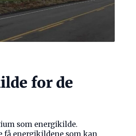
lde for de
rium som energikilde.
de få energikildene som kan