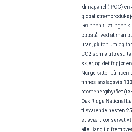
klimapanel (IPCC) en a
global strømproduksjo
Grunnen til at ingen k
oppstår ved at man bok
uran, plutonium og th
CO2 som sluttresultat
skjer, og det frigjør
Norge sitter på noen 
finnes anslagsvis 130
atomenergibyrået (IAE
Oak Ridge National Lab
tilsvarende nesten 2
et svært konservativt
alle i lang tid fremover