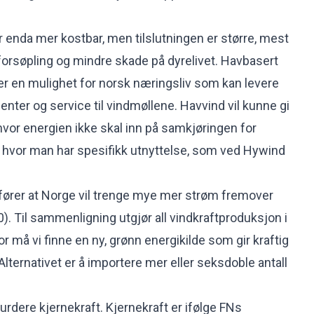
r enda mer kostbar, men tilslutningen er større, mest
 forsøpling og mindre skade på dyrelivet. Havbasert
er en mulighet for norsk næringsliv som kan levere
ter og service til vindmøllene. Havvind vil kunne gi
 hvor energien ikke skal inn på samkjøringen for
 hvor man har spesifikk utnyttelse, som ved Hywind
fører at Norge vil trenge mye mer strøm fremover
). Til sammenligning utgjør all vindkraftproduksjon i
 må vi finne en ny, grønn energikilde som gir kraftig
Alternativet er å importere mer eller seksdoble antall
vurdere kjernekraft. Kjernekraft er ifølge FNs