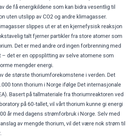
v de få energikildene som kan bidra vesentlig til
n uten utslipp av CO2 og andre klimagasser.
limagasser slippes ut er at en kjernefysisk reaksjon
stavelig talt fjerner partikler fra store atomer som
orium. Det er med andre ord ingen forbrenning med
 – det er en oppsplitting av selve atomene som
 enorme mengder energi.
av de største thoriumforekomstene i verden. Det
.000 tonn thorium i Norge ifølge Det internasjonale
A). Basert på tallmateriale fra thoriumreaktoren ved
oratory på 60-tallet, vil vårt thorium kunne gi energi
500 år med dagens strømforbruk i Norge. Selv med
 anslag av mengde thorium, vil det være nok strøm til
.