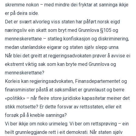
skremme nokon – med mindre dei fryktar at sanninga ikkje
er på deira side.
Det er svært alvorleg viss staten har påført norsk eigd
næringsliv ein skatt som bryt med Grunnlova §105 og
menneskerettane – statleg konfiskasjon og diskriminering,
medan utanlandske eigarar og staten sjølv slepp unna.
Når blei det greitt at regjeringsadvokaten prøver å avvise ei
ekstremt viktig sak som kan bryte med Grunnlova og
menneskerettane?
Korleis kan regjeringsadvokaten, Finansdepartementet og
finansminister påstå at søksmålet er grunnlaust og berre
«politikk» – når fleire store juridiske kapasitetar meiner det
stikk motsette? Er dette forsvar av rettsstaten, eller eit
forsøk på å kneble sanninga?
Vi ber ikkje om noko urimeleg. Vi ber om rettsprøving – ein
heilt grunnleggjande rett i eit demokrati. Når staten sjølv