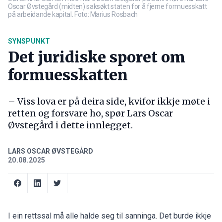
Oscar Øvstegård (midten) saksøkt staten for å fjerne formuesskatt
på arbeidande kapital. Foto: Marius Rosbach
SYNSPUNKT
Det juridiske sporet om
formuesskatten
– Viss lova er på deira side, kvifor ikkje møte i
retten og forsvare ho, spør Lars Oscar
Øvstegård i dette innlegget.
LARS OSCAR ØVSTEGÅRD
20.08.2025
I ein rettssal må alle halde seg til sanninga. Det burde ikkje