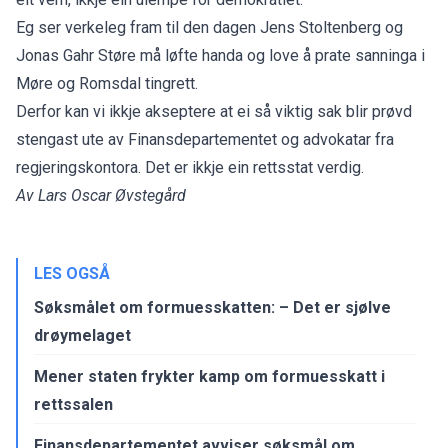
Eg ser verkeleg fram til den dagen Jens Stoltenberg og
Jonas Gahr Støre må løfte handa og love å prate sanninga i
Møre og Romsdal tingrett.
Derfor kan vi ikkje akseptere at ei så viktig sak blir prøvd
stengast ute av Finansdepartementet og advokatar fra
regjeringskontora. Det er ikkje ein rettsstat verdig.
Av Lars Oscar Øvstegård
LES OGSÅ
Søksmålet om formuesskatten: – Det er sjølve
drøymelaget
Mener staten frykter kamp om formuesskatt i
rettssalen
Finansdepartementet avviser søksmål om