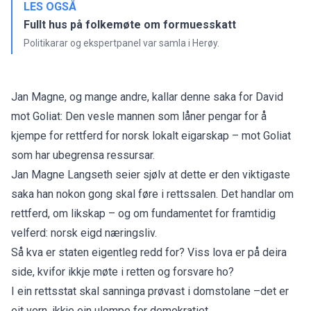
LES OGSÅ
Fullt hus på folkemøte om formuesskatt
Politikarar og ekspertpanel var samla i Herøy.
Jan Magne, og mange andre, kallar denne saka for David
mot Goliat: Den vesle mannen som låner pengar for å
kjempe for rettferd for norsk lokalt eigarskap – mot Goliat
som har ubegrensa ressursar.
Jan Magne Langseth seier sjølv at dette er den viktigaste
saka han nokon gong skal føre i rettssalen. Det handlar om
rettferd, om likskap – og om fundamentet for framtidig
velferd: norsk eigd næringsliv.
Så kva er staten eigentleg redd for? Viss lova er på deira
side, kvifor ikkje møte i retten og forsvare ho?
I ein rettsstat skal sanninga prøvast i domstolane –det er
eit vern, ikkje ein ulempe for demokratiet.