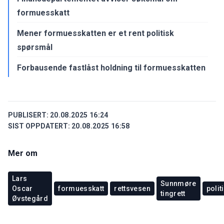
formuesskatt
Mener formuesskatten er et rent politisk
spørsmål
Forbausende fastlåst holdning til formuesskatten
PUBLISERT:
20.08.2025 16:24
SIST OPPDATERT:
20.08.2025 16:58
Mer om
Lars
Sunnmøre
Oscar
formuesskatt
rettsvesen
polit
tingrett
Øvstegård