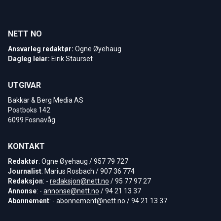
NETT NO
Ansvarleg redaktør:
Ogne Øyehaug
Dagleg leiar:
Eirik Staurset
UTGIVAR
Bakkar & Berg Media AS
Postboks 142
6099 Fosnavåg
KONTAKT
Redaktør
: Ogne Øyehaug / 957 79 727
Journalist
: Marius Rosbach / 907 36 774
Redaksjon
: -
redaksjon@nett.no
/ 95 77 97 27
Annonse
: -
annonse@nett.no
/ 94 21 13 37
Abonnement
: -
abonnement@nett.no
/ 94 21 13 37