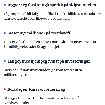
Riggar seg for å unngå sprekk på skipstunnelen
Få prosjekt vil bli følgt med like kritiske blikk. Ein «x-faktor»
kan kystdirektøren likevel gjere lite med.
Satser nye millioner på restråstoff
Hentet vekstkapital etter nytt minusår. – Vi investerer for
framtidig vekst, sier Seagems-sjefen.
Langøy med kjempegevinst på investeringar
Sterkt år i finansmarknaden ga rom for tresifra
millionutbytte.
Børsdagen: Kursras for reiarlag
Slik gjekk det med dei børsnoterte selskapa på
Nordvestlandet.