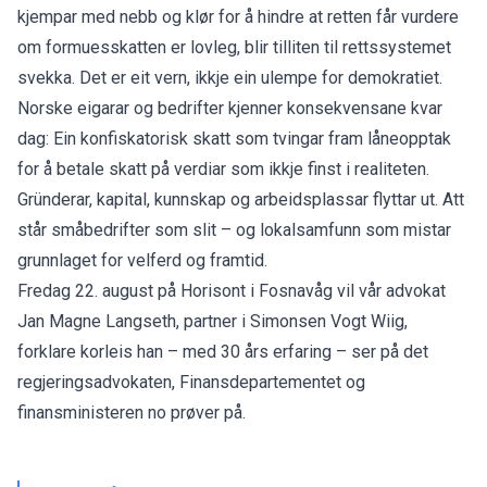
kjempar med nebb og klør for å hindre at retten får vurdere
om formuesskatten er lovleg, blir tilliten til rettssystemet
svekka. Det er eit vern, ikkje ein ulempe for demokratiet.
Norske eigarar og bedrifter kjenner konsekvensane kvar
dag: Ein konfiskatorisk skatt som tvingar fram låneopptak
for å betale skatt på verdiar som ikkje finst i realiteten.
Gründerar, kapital, kunnskap og arbeidsplassar flyttar ut. Att
står småbedrifter som slit – og lokalsamfunn som mistar
grunnlaget for velferd og framtid.
Fredag 22. august på Horisont i Fosnavåg vil vår advokat
Jan Magne Langseth, partner i Simonsen Vogt Wiig,
forklare korleis han – med 30 års erfaring – ser på det
regjeringsadvokaten, Finansdepartementet og
finansministeren no prøver på.