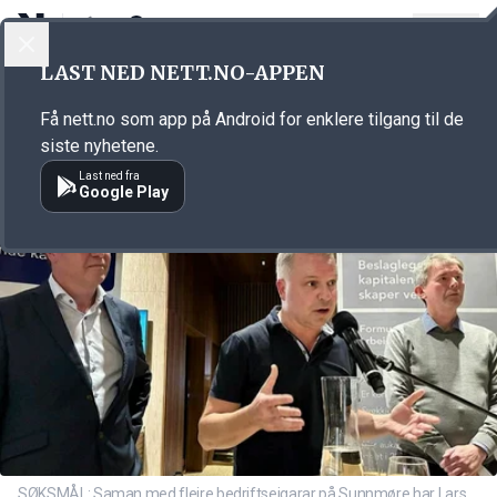
LOGG INN
MENY
Annonsørinnhold
LAST NED NETT.NO-APPEN
Link for annonse
Få nett.no som app på Android for enklere tilgang til de
siste nyhetene.
Last ned fra
Google Play
SØKSMÅL: Saman med fleire bedriftseigarar på Sunnmøre har Lars