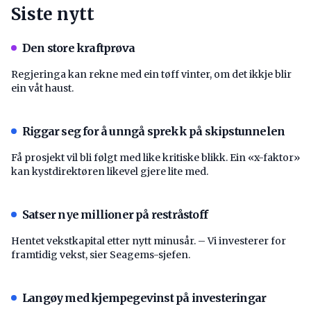
Siste nytt
Den store kraftprøva
Regjeringa kan rekne med ein tøff vinter, om det ikkje blir
ein våt haust.
Riggar seg for å unngå sprekk på skipstunnelen
Få prosjekt vil bli følgt med like kritiske blikk. Ein «x-faktor»
kan kystdirektøren likevel gjere lite med.
Satser nye millioner på restråstoff
Hentet vekstkapital etter nytt minusår. – Vi investerer for
framtidig vekst, sier Seagems-sjefen.
Langøy med kjempegevinst på investeringar