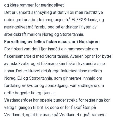
og klare rammer for næringslivet.
Det er uansett sannsynleg at det vil bli meir restriktive
ordningar for arbeidsimmigrasjon frå EU/EØS-landa, og
næringslivet må førebu seg på endringar i flyten av
arbeidskraft mellom Noreg og Storbritannia.
Forvaltning av felles fiskeressursar i Nordsjøen
For fiskeri vart det i fjor inngått ein rammeavtale om
fiskerisamarbeid med Storbritannia. Avtalen opnar for bytte
av fiskekvotar og at fiskarane kan fiske i kvarandre sine
sonar. Det er likevel dei årlege fiskeriavtalane mellom
Noreg, EU og Storbritannia, som gir nærare innhald om
fordeling av kvoter og soneadgang. Forhandlingane om
dette begynte tidleg i januar.
Vestlandsrådet har spesielt understreka for regjeringa kor
viktig tilgangen til britisk sone er for fiskeflåten på
Vestlandet, og at fiskarane på Vestlandet også framover