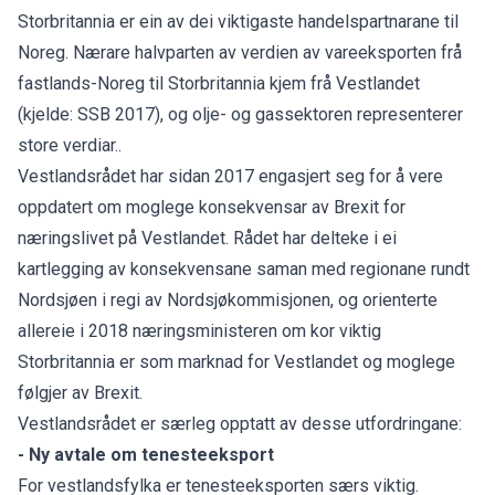
Storbritannia er ein av dei viktigaste handelspartnarane til
Noreg. Nærare halvparten av verdien av vareeksporten frå
fastlands-Noreg til Storbritannia kjem frå Vestlandet
(kjelde: SSB 2017), og olje- og gassektoren representerer
store verdiar..
Vestlandsrådet har sidan 2017 engasjert seg for å vere
oppdatert om moglege konsekvensar av Brexit for
næringslivet på Vestlandet. Rådet har delteke i ei
kartlegging av konsekvensane saman med regionane rundt
Nordsjøen i regi av Nordsjøkommisjonen, og orienterte
allereie i 2018 næringsministeren om kor viktig
Storbritannia er som marknad for Vestlandet og moglege
følgjer av Brexit.
Vestlandsrådet er særleg opptatt av desse utfordringane:
-
Ny avtale om tenesteeksport
For vestlandsfylka er tenesteeksporten særs viktig.