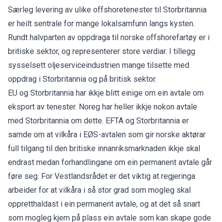
Særleg levering av ulike offshoretenester til Storbritannia
er heilt sentrale for mange lokalsamfunn langs kysten.
Rundt halvparten av oppdraga til norske offshorefartøy er i
britiske sektor, og representerer store verdiar. I tillegg
sysselsett oljeserviceindustrien mange tilsette med
oppdrag i Storbritannia og på britisk sektor.
EU og Storbritannia har ikkje blitt einige om ein avtale om
eksport av tenester. Noreg har heller ikkje nokon avtale
med Storbritannia om dette. EFTA og Storbritannia er
samde om at vilkåra i EØS-avtalen som gir norske aktørar
full tilgang til den britiske innanriksmarknaden ikkje skal
endrast medan forhandlingane om ein permanent avtale går
føre seg. For Vestlandsrådet er det viktig at regjeringa
arbeider for at vilkåra i så stor grad som mogleg skal
oppretthaldast i ein permanent avtale, og at det så snart
som mogleg kjem på plass ein avtale som kan skape gode