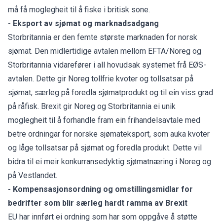
må få moglegheit til å fiske i britisk sone.
-
Eksport av sjømat og marknadsadgang
Storbritannia er den femte største marknaden for norsk
sjømat. Den midlertidige avtalen mellom EFTA/Noreg og
Storbritannia vidarefører i all hovudsak systemet frå EØS-
avtalen. Dette gir Noreg tollfrie kvoter og tollsatsar på
sjømat, særleg på foredla sjømatprodukt og til ein viss grad
på råfisk. Brexit gir Noreg og Storbritannia ei unik
moglegheit til å forhandle fram ein frihandelsavtale med
betre ordningar for norske sjømateksport, som auka kvoter
og låge tollsatsar på sjømat og foredla produkt. Dette vil
bidra til ei meir konkurransedyktig sjømatnæring i Noreg og
på Vestlandet.
-
Kompensasjonsordning og omstillingsmidlar for
bedrifter som blir særleg hardt ramma av Brexit
EU har innført ei ordning som har som oppgåve å støtte