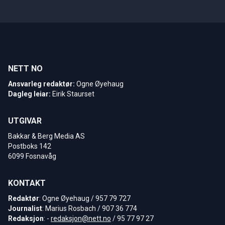
NETT NO
Ansvarleg redaktør:
Ogne Øyehaug
Dagleg leiar:
Eirik Staurset
UTGIVAR
Bakkar & Berg Media AS
Postboks 142
6099 Fosnavåg
KONTAKT
Redaktør
: Ogne Øyehaug / 957 79 727
Journalist
: Marius Rosbach / 907 36 774
Redaksjon
: -
redaksjon@nett.no
/ 95 77 97 27