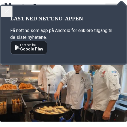
LOGG INN
MENY
Annonsørinnhold
LAST NED NETT.NO-APPEN
Link for annonse
Få nett.no som app på Android for enklere tilgang til
de siste nyhetene.
Last ned fra
Google Play