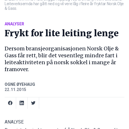
Leiteverksemda har gått ned og vil vere låg i fleire år fryktar Norsk Olje
& Gass.
ANALYSER
Frykt for lite leiting lenge
Dersom bransjeorganisasjonen Norsk Olje &
Gass får rett, blir det vesentleg mindre fart i
leiteaktiviteten på norsk sokkel i mange år
framover.
OGNE ØYEHAUG
22.11.2015
ANALYSE