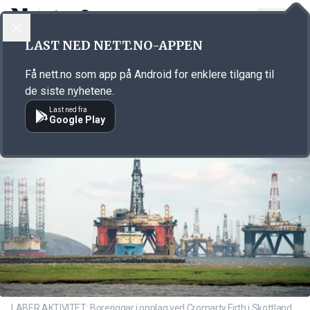
LOGG INN
MENY
Annonsørinnhold
LAST NED NETT.NO-APPEN
Link for annonse
Få nett.no som app på Android for enklere tilgang til
de siste nyhetene.
Last ned fra
Google Play
LABER AKTIVITET: Boreriggar i opplag ved Cromarty Firth i Skottland.