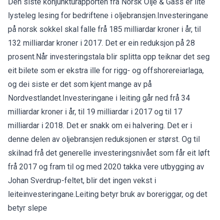
Den siste konjunkturapporten frå Norsk Olje & Gass er lite
lysteleg lesing for bedriftene i oljebransjen.Investeringane
på norsk sokkel skal falle frå 185 milliardar kroner i år, til
132 milliardar kroner i 2017. Det er ein reduksjon på 28
prosent.Når investeringstala blir splitta opp teiknar det seg
eit bilete som er ekstra ille for rigg- og offshorereiarlaga,
og dei siste er det som kjent mange av på
Nordvestlandet.Investeringane i leiting går ned frå 34
milliardar kroner i år, til 19 milliardar i 2017 og til 17
milliardar i 2018. Det er snakk om ei halvering. Det er i
denne delen av oljebransjen reduksjonen er størst. Og til
skilnad frå det generelle investeringsnivået som får eit løft
frå 2017 og fram til og med 2020 takka vere utbygging av
Johan Sverdrup-feltet, blir det ingen vekst i
leiteinvesteringane.Leiting betyr bruk av boreriggar, og det
betyr slepe