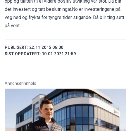
opp og tilliten til ei vidare positiv utvikling var stor. Då blir
det investert og tatt beslutningar.No er investeringane på
veg ned og frykta for tyngre tider stigande. Då blir ting sett
på vent.
PUBLISERT:
22.11.2015 06:00
SIST OPPDATERT:
10.02.2021 21:59
Annonsørinnhold