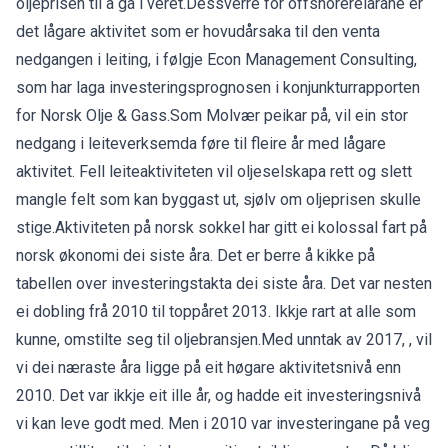
oljeprisen til å gå i veret.Dessverre for offshorereiarane er
det lågare aktivitet som er hovudårsaka til den venta
nedgangen i leiting, i følgje Econ Management Consulting,
som har laga investeringsprognosen i konjunkturrapporten
for Norsk Olje & Gass.Som Molvær peikar på, vil ein stor
nedgang i leiteverksemda føre til fleire år med lågare
aktivitet. Fell leiteaktiviteten vil oljeselskapa rett og slett
mangle felt som kan byggast ut, sjølv om oljeprisen skulle
stige.Aktiviteten på norsk sokkel har gitt ei kolossal fart på
norsk økonomi dei siste åra. Det er berre å kikke på
tabellen over investeringstakta dei siste åra. Det var nesten
ei dobling frå 2010 til toppåret 2013. Ikkje rart at alle som
kunne, omstilte seg til oljebransjen.Med unntak av 2017, , vil
vi dei næraste åra ligge på eit høgare aktivitetsnivå enn
2010. Det var ikkje eit ille år, og hadde eit investeringsnivå
vi kan leve godt med. Men i 2010 var investeringane på veg