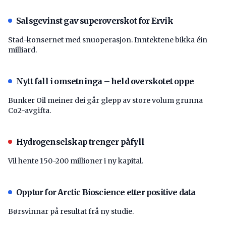
Salsgevinst gav superoverskot for Ervik
Stad-konsernet med snuoperasjon. Inntektene bikka éin
milliard.
Nytt fall i omsetninga – held overskotet oppe
Bunker Oil meiner dei går glepp av store volum grunna
Co2-avgifta.
Hydrogenselskap trenger påfyll
Vil hente 150-200 millioner i ny kapital.
Opptur for Arctic Bioscience etter positive data
Børsvinnar på resultat frå ny studie.