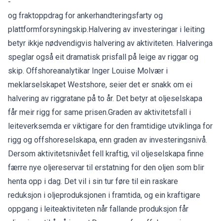
-
og fraktoppdrag for ankerhandteringsfarty og
plattformforsyningskip.Halvering av investeringar i leiting
betyr ikkje nødvendigvis halvering av aktiviteten. Halveringa
speglar også eit dramatisk prisfall på leige av riggar og
skip. Offshoreanalytikar Inger Louise Molvær i
meklarselskapet Westshore, seier det er snakk om ei
halvering av riggratane på to år. Det betyr at oljeselskapa
får meir rigg for same prisen.Graden av aktivitetsfall i
leiteverksemda er viktigare for den framtidige utviklinga for
rigg og offshoreselskapa, enn graden av investeringsnivå.
Dersom aktivitetsnivået fell kraftig, vil oljeselskapa finne
færre nye oljereservar til erstatning for den oljen som blir
henta opp i dag. Det vil i sin tur føre til ein raskare
reduksjon i oljeproduksjonen i framtida, og ein kraftigare
oppgang i leiteaktiviteten når fallande produksjon får