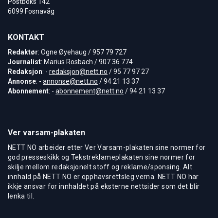
Postboks 142
6099 Fosnavåg
KONTAKT
Redaktør
: Ogne Øyehaug / 957 79 727
Journalist
: Marius Rosbach / 907 36 774
Redaksjon
: -
redaksjon@nett.no
/ 95 77 97 27
Annonse
: -
annonse@nett.no
/ 94 21 13 37
Abonnement
: -
abonnement@nett.no
/ 94 21 13 37
Ver varsam-plakaten
NETT NO arbeider etter Ver Varsam-plakaten sine normer for
god presseskikk og Tekstreklameplakaten sine normer for
skilje mellom redaksjonelt stoff og reklame/sponsing. Alt
innhald på NETT NO er opphavsrettsleg verna. NETT NO har
ikkje ansvar for innhaldet på eksterne nettsider som det blir
lenka til.