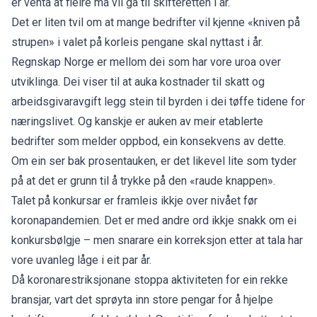
er venta at fleire må vil gå til skifteretten i år.
Det er liten tvil om at mange bedrifter vil kjenne «kniven på
strupen» i valet på korleis pengane skal nyttast i år.
Regnskap Norge er mellom dei som har vore uroa over
utviklinga. Dei viser til at auka kostnader til skatt og
arbeidsgivaravgift legg stein til byrden i dei tøffe tidene for
næringslivet. Og kanskje er auken av meir etablerte
bedrifter som melder oppbod, ein konsekvens av dette.
Om ein ser bak prosentauken, er det likevel lite som tyder
på at det er grunn til å trykke på den «raude knappen».
Talet på konkursar er framleis ikkje over nivået før
koronapandemien. Det er med andre ord ikkje snakk om ei
konkursbølgje – men snarare ein korreksjon etter at tala har
vore uvanleg låge i eit par år.
Då koronarestriksjonane stoppa aktiviteten for ein rekke
bransjar, vart det sprøyta inn store pengar for å hjelpe