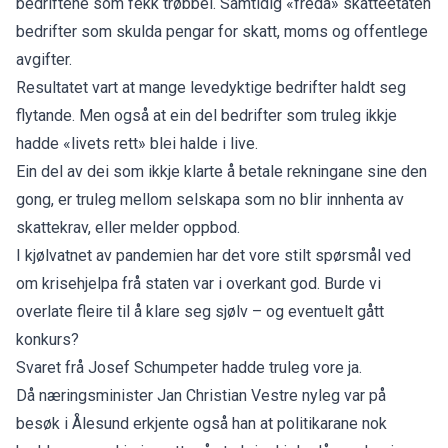
bedriftene som fekk trøbbel. Samtidig «freda» skatteetaten
bedrifter som skulda pengar for skatt, moms og offentlege
avgifter.
Resultatet vart at mange levedyktige bedrifter haldt seg
flytande. Men også at ein del bedrifter som truleg ikkje
hadde «livets rett» blei halde i live.
Ein del av dei som ikkje klarte å betale rekningane sine den
gong, er truleg mellom selskapa som no blir innhenta av
skattekrav, eller melder oppbod.
I kjølvatnet av pandemien har det vore stilt spørsmål ved
om krisehjelpa frå staten var i overkant god. Burde vi
overlate fleire til å klare seg sjølv – og eventuelt gått
konkurs?
Svaret frå Josef Schumpeter hadde truleg vore ja.
Då næringsminister Jan Christian Vestre nyleg var på
besøk i Ålesund erkjente også han at politikarane nok