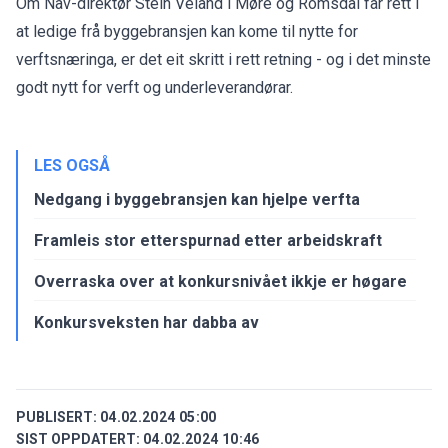
Om Nav-direktør Stein Veland i Møre og Romsdal får rett i
at ledige frå
byggebransjen kan kome til nytte for
verftsnæringa,
er det eit skritt i rett retning - og i det minste
godt nytt for verft og underleverandørar.
LES OGSÅ
Nedgang i byggebransjen kan hjelpe verfta
Framleis stor etterspurnad etter arbeidskraft
Overraska over at konkursnivået ikkje er høgare
Konku rsveksten har dabba av
PUBLISERT:
04.02.2024 05:00
SIST OPPDATERT:
04.02.2024 10:46