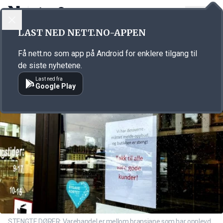
LOGG INN
MENY
Annonsørinnhold
LAST NED NETT.NO-APPEN
Link for annonse
Få nett.no som app på Android for enklere tilgang til
de siste nyhetene.
Last ned fra
Google Play
STENGTE DØRER: Varehandel er mellom bransjane som har opplevd