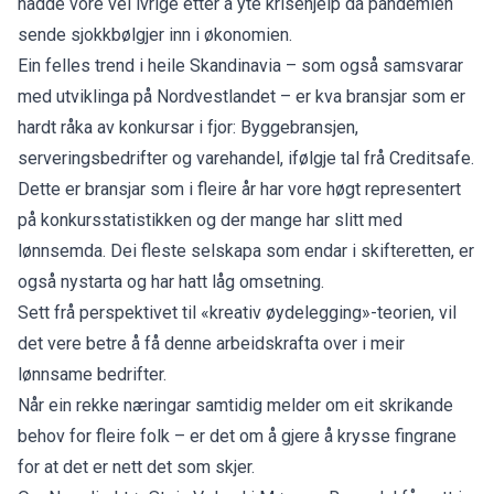
hadde vore vel ivrige etter å yte krisehjelp då pandemien
sende sjokkbølgjer inn i økonomien.
Ein felles trend i heile Skandinavia – som også samsvarar
med utviklinga på Nordvestlandet – er kva bransjar som er
hardt råka av konkursar i fjor: Byggebransjen,
serveringsbedrifter og varehandel, ifølgje tal frå Creditsafe.
Dette er bransjar som i fleire år har vore høgt representert
på konkursstatistikken og der mange har slitt med
lønnsemda. Dei fleste selskapa som endar i skifteretten, er
også nystarta og har hatt låg omsetning.
Sett frå perspektivet til «kreativ øydelegging»-teorien, vil
det vere betre å få denne arbeidskrafta over i meir
lønnsame bedrifter.
Når ein rekke næringar samtidig melder om eit skrikande
behov for fleire folk – er det om å gjere å krysse fingrane
for at det er nett det som skjer.