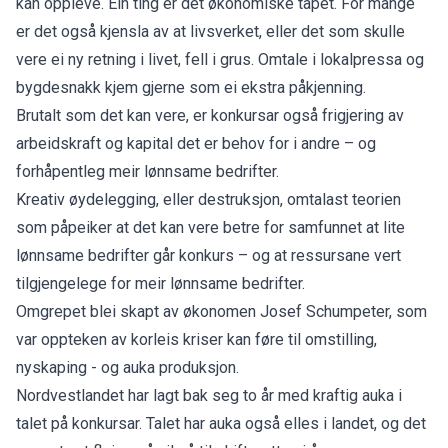
kan oppleve. Ein ting er det økonomiske tapet. For mange
er det også kjensla av at livsverket, eller det som skulle
vere ei ny retning i livet, fell i grus. Omtale i lokalpressa og
bygdesnakk kjem gjerne som ei ekstra påkjenning.
Brutalt som det kan vere, er konkursar også frigjering av
arbeidskraft og kapital det er behov for i andre – og
forhåpentleg meir lønnsame bedrifter.
Kreativ øydelegging, eller destruksjon, omtalast teorien
som påpeiker at det kan vere betre for samfunnet at lite
lønnsame bedrifter går konkurs – og at ressursane vert
tilgjengelege for meir lønnsame bedrifter.
Omgrepet blei skapt av økonomen
Josef Schumpeter,
som
var oppteken av korleis kriser kan føre til omstilling,
nyskaping - og auka produksjon.
Nordvestlandet har lagt bak seg to år med kraftig auka i
talet på konkursar. Talet har auka også elles i landet, og det