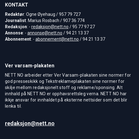
KONTAKT
Redaktør
: Ogne Øyehaug / 957 79 727
Journalist
: Marius Rosbach / 907 36 774
Redaksjon
: -
redaksjon@nett.no
/ 95 77 97 27
Annonse
: -
annonse@nett.no
/ 94 21 13 37
Abonnement
: -
abonnement@nett.no
/ 94 21 13 37
Ver varsam-plakaten
NETT NO arbeider etter Ver Varsam-plakaten sine normer for
god presseskikk og Tekstreklameplakaten sine normer for
skilje mellom redaksjonelt stoff og reklame/sponsing. Alt
innhald på NETT NO er opphavsrettsleg verna. NETT NO har
ikkje ansvar for innhaldet på eksterne nettsider som det blir
lenka til.
redaksjon@nett.no