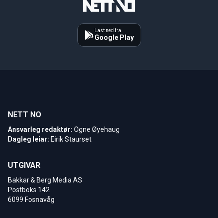
Last ned fra
Google Play
NETT NO
Ansvarleg redaktør:
Ogne Øyehaug
Dagleg leiar:
Eirik Staurset
UTGIVAR
Bakkar & Berg Media AS
Postboks 142
6099 Fosnavåg