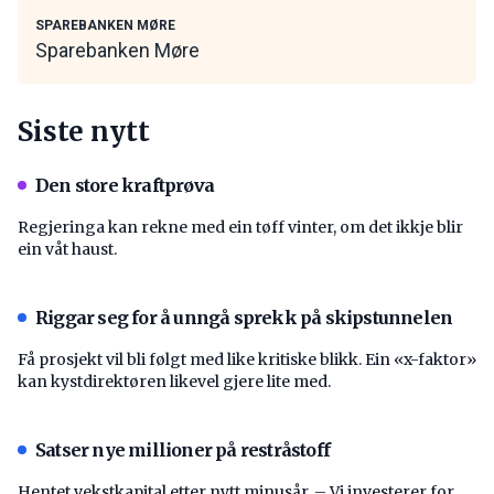
SPAREBANKEN MØRE
Sparebanken Møre
Siste nytt
Den store kraftprøva
Regjeringa kan rekne med ein tøff vinter, om det ikkje blir
ein våt haust.
Riggar seg for å unngå sprekk på skipstunnelen
Få prosjekt vil bli følgt med like kritiske blikk. Ein «x-faktor»
kan kystdirektøren likevel gjere lite med.
Satser nye millioner på restråstoff
Hentet vekstkapital etter nytt minusår. – Vi investerer for