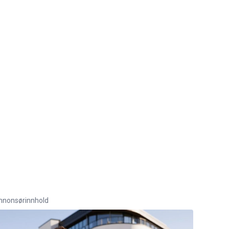
nnonsørinnhold