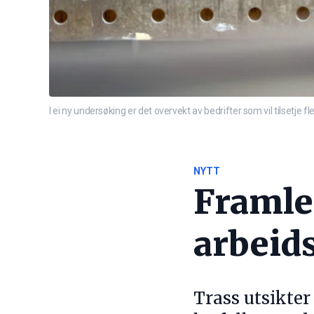
I ei ny undersøking er det overvekt av bedrifter som vil tilsetje f
NYTT
Framlei
arbeid
Trass utsikter