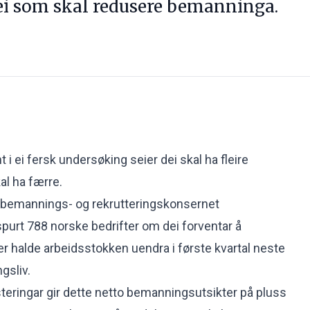
dei som skal redusere bemanninga.
i ei fersk undersøking seier dei skal ha fleire
kal ha færre.
at bemannings- og rekrutteringskonsernet
urt 788 norske bedrifter om dei forventar å
r halde arbeidsstokken uendra i første kvartal neste
gsliv.
teringar gir dette netto bemanningsutsikter på pluss