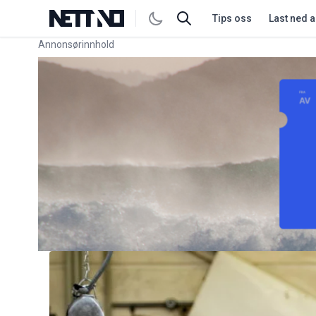
Tips oss
Last ned 
Annonsørinnhold
Link for annonse