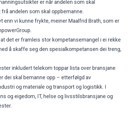
manningsutsikter er når andelen som skal
t frå andelen som skal oppbemanne.
vt enn vi kunne frykte, meiner Maalfrid Brath, som er
anpowerGroup.
r at det er framleis stor kompetansemangel i ei rekke
 med å skaffe seg den spesialkompetansen dei treng,
er inkludert telekom toppar lista over bransjane
ier dei skal bemanne opp – etterfølgd av
ndustri og materiale og transport og logistikk. I
ns og eigedom, IT, helse og livsstilsbransjane og
ester.