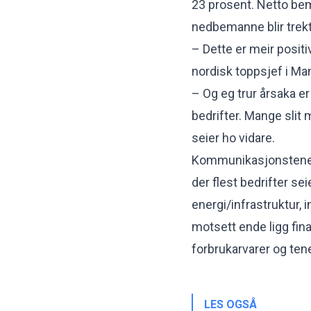
23 prosent. Netto be
nedbemanne blir trek
– Dette er meir positi
nordisk toppsjef i M
– Og eg trur årsaka e
bedrifter. Mange slit
seier ho vidare.
Kommunikasjonstenest
der flest bedrifter se
energi/infrastruktur, i
motsett ende ligg fina
forbrukarvarer og ten
LES OGSÅ