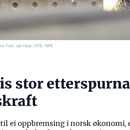
leire. Foto: Jan Haas / NTB / NPK
s stor etterspurna
skraft
 til ei oppbremsing i norsk økonomi, e