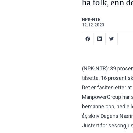
ha folk, enn 
NPK-NTB
12.12.2023
(NPK-NTB): 39 prosent 
tilsette. 16 prosent s
Det er fasiten etter 
ManpowerGroup har sp
bemanne opp, ned elle
år, skriv Dagens Nærin
Justert for sesongjus