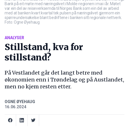
Bank på eit møte med næringslivet i Molde-regionen i mai i år. Møtet
var ein del av reiseverksemda til Norges Bank som ein del av arbeid
med at banken kvart kvartal tek pulsen på næringslivet gjennom ein
spørreundersøkelse blant bedriftene i banken sitt regionale nettverk.
Foto: Ogne Øyehaug
ANALYSER
Stillstand, kva for
stillstand?
På Vestlandet går det langt betre med
økonomien enn i Trøndelag og på Austlandet,
men no kjem resten etter.
OGNE ØYEHAUG
16.06.2024