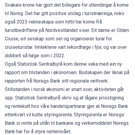
Svakare krone har gjort det billegare for utlendingar å kome
til Noreg. Det har gitt positive utslag i turistnæringa, noko
også 2023-rekneskapa som hittil har kome frå
turistbedriftene på Nordvestlandet viser.
Eit døme er Olden
Cruise, eit selskap som sel og organiserer turar for
cruiseturistar. Inntektene vart rekordhøge i fjor, og var over
dobbelt så høge som i 2022.
Også Statistisk Sentralbyrå kom denne veka med ein ny
rapport om tilstanden i økonomien.
Bodskapen der liknar på
rapporten frå Noregs Bank sitt regionale nettverk:
Stillstanden i norsk økonomi er snart over, aktiviteten går
opp.
Statistisk Sentralbyrå skriv og at lågare prisstigning
og rentekutt hos våre handelspartnarar gjer at Noregs Bank
etterkvart vil kutte styringsrenta. Styringsrenta er Noregs
Bank si rente på utlån til bankane og verkemiddelet Noregs
Bank har for å styre rentenivået.