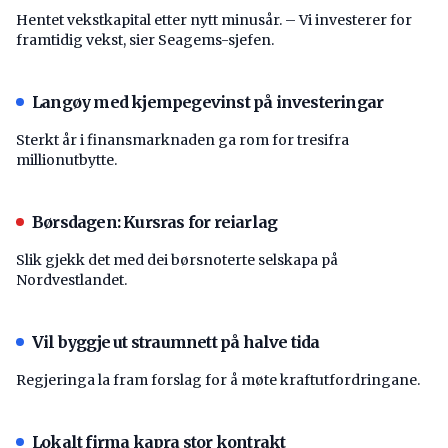
Hentet vekstkapital etter nytt minusår. – Vi investerer for
framtidig vekst, sier Seagems-sjefen.
Langøy med kjempegevinst på investeringar
Sterkt år i finansmarknaden ga rom for tresifra
millionutbytte.
Børsdagen: Kursras for reiarlag
Slik gjekk det med dei børsnoterte selskapa på
Nordvestlandet.
Vil byggje ut straumnett på halve tida
Regjeringa la fram forslag for å møte kraftutfordringane.
Lokalt firma kapra stor kontrakt