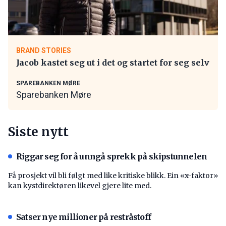
BRAND STORIES
Jacob kastet seg ut i det og startet for seg selv
SPAREBANKEN MØRE
Sparebanken Møre
Siste nytt
Riggar seg for å unngå sprekk på skipstunnelen
Få prosjekt vil bli følgt med like kritiske blikk. Ein «x-faktor»
kan kystdirektøren likevel gjere lite med.
Satser nye millioner på restråstoff