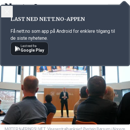
LOGG INN
MENY
Annonsørinnhold
LAST NED NETT.NO-APPEN
Link for annonse
Få nett.no som app på Android for enklere tilgang til
de siste nyhetene.
Last ned fra
Google Play
MØTER NÆRINGSLIVET: Visesentralbanksjef Øystein Børsum i Noregs