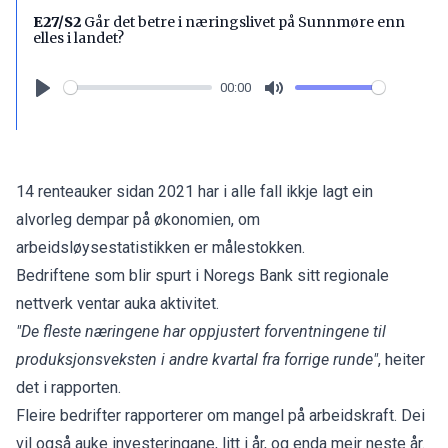
E27/S2
Går det betre i næringslivet på Sunnmøre enn
elles i landet?
00:00
Play
Mute
14 renteauker sidan 2021 har i alle fall ikkje lagt ein
alvorleg dempar på økonomien, om
arbeidsløysestatistikken er målestokken.
Bedriftene som blir spurt i Noregs Bank sitt regionale
nettverk ventar auka aktivitet.
"De fleste næringene har oppjustert forventningene til
produksjonsveksten i andre kvartal fra forrige runde"
, heiter
det i rapporten.
Fleire bedrifter rapporterer om mangel på arbeidskraft. Dei
vil også auke investeringane, litt i år, og enda meir neste år.