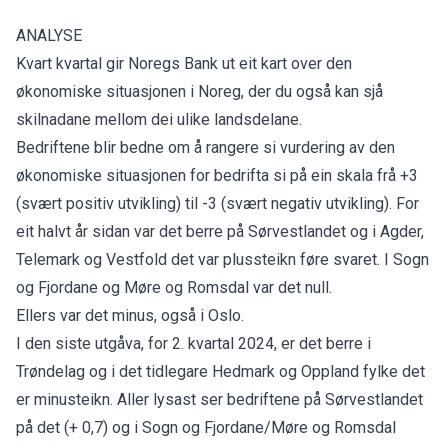
ANALYSE
Kvart kvartal gir Noregs Bank ut eit kart over den
økonomiske situasjonen i Noreg, der du også kan sjå
skilnadane mellom dei ulike landsdelane.
Bedriftene blir bedne om å rangere si vurdering av den
økonomiske situasjonen for bedrifta si på ein skala frå +3
(svært positiv utvikling) til -3 (svært negativ utvikling). For
eit halvt år sidan var det berre på Sørvestlandet og i Agder,
Telemark og Vestfold det var plussteikn føre svaret. I Sogn
og Fjordane og Møre og Romsdal var det null.
Ellers var det minus, også i Oslo.
I den siste utgåva, for 2. kvartal 2024, er det berre i
Trøndelag og i det tidlegare Hedmark og Oppland fylke det
er minusteikn. Aller lysast ser bedriftene på Sørvestlandet
på det (+ 0,7) og i Sogn og Fjordane/Møre og Romsdal