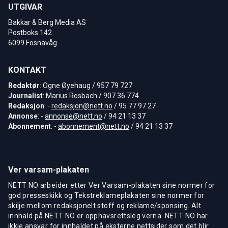
UTGIVAR
Bakkar & Berg Media AS
Postboks 142
6099 Fosnavåg
KONTAKT
Redaktør
: Ogne Øyehaug / 957 79 727
Journalist
: Marius Rosbach / 907 36 774
Redaksjon
: -
redaksjon@nett.no
/ 95 77 97 27
Annonse
: -
annonse@nett.no
/ 94 21 13 37
Abonnement
: -
abonnement@nett.no
/ 94 21 13 37
Ver varsam-plakaten
NETT NO arbeider etter Ver Varsam-plakaten sine normer for
god presseskikk og Tekstreklameplakaten sine normer for
skilje mellom redaksjonelt stoff og reklame/sponsing. Alt
innhald på NETT NO er opphavsrettsleg verna. NETT NO har
ikkje ansvar for innhaldet på eksterne nettsider som det blir