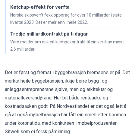
Ketchup-effekt for verfta
Norske skipsverft fekk oppdrag for over 10 milliardar i siste
kvartal 2023. Det er meir enn i heile 2022.
Tredje milliardkontrakt på ti dagar
Vard melder om nok eit kjempekontrakt til ein verdi av minst
2,6 milliardar.
Det er først og fremst i byggebransjen bremsene er på. Det
merkar heile byggebransjen, ikkje berre bygg- og
anleggsentreprenørane sjølve, men og arkitektar og
materialleverandørane. Her bit både renteauke og
kostnadsauken godt. På Nordvestlandet er det også lett å
sjå at også møbelbransjen har fått ein smell etter boomen
under koronatida,
med konkursen i møbelprodusenten
Sitwell som ei fersk påminning.