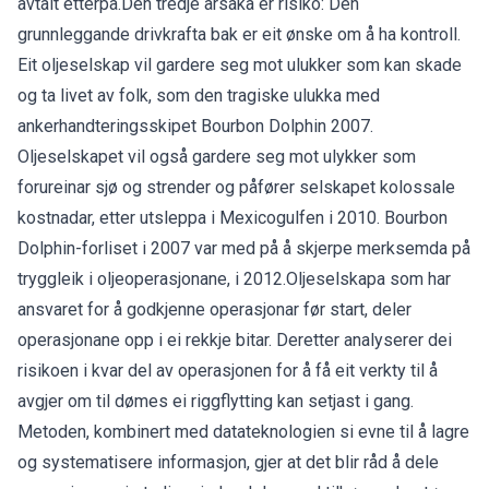
avtalt etterpå.Den tredje årsaka er risiko: Den
grunnleggande drivkrafta bak er eit ønske om å ha kontroll.
Eit oljeselskap vil gardere seg mot ulukker som kan skade
og ta livet av folk, som den tragiske ulukka med
ankerhandteringsskipet Bourbon Dolphin 2007.
Oljeselskapet vil også gardere seg mot ulykker som
forureinar sjø og strender og påfører selskapet kolossale
kostnadar, etter utsleppa i Mexicogulfen i 2010. Bourbon
Dolphin-forliset i 2007 var med på å skjerpe merksemda på
tryggleik i oljeoperasjonane, i 2012.Oljeselskapa som har
ansvaret for å godkjenne operasjonar før start, deler
operasjonane opp i ei rekkje bitar. Deretter analyserer dei
risikoen i kvar del av operasjonen for å få eit verkty til å
avgjer om til dømes ei riggflytting kan setjast i gang.
Metoden, kombinert med datateknologien si evne til å lagre
og systematisere informasjon, gjer at det blir råd å dele