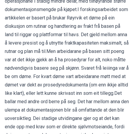
operasjonane i stadig mindre delar, med tilhøyrande større
dokumentasjonsmengde på kjøpet.I forskingsarbeidet som
artikkelen er basert på brukar Røyrvik et døme på ein
diskusjon om rutinar og handtering av frakt frå basen på
land til riggar og plattformar til havs. Det gjeld mellom anna
å levere presist og å utnytte fraktkapasiteten maksimalt, så
rutnar og plan må til.Men arbeidarane på basen sitt poeng
var at det ikkje gjekk an å ha prosedyrar for alt, noko måtte
nødvendigvis basere seg på skjønn. Svaret frå leiiinga var å
be om døme. For kvart døme vart arbeidarane møtt med at
dømet var dekt av prosedyredokumenta (om enn ikkje alltid
like klart), eller lett kunne skrivast inn som eit tillegg.Det
ballar med andre ord berre på seg. Det har mellom anna den
ulempa at dokumentasjonen blir så omfattande at den blir
uoversiktleg. Dei stadige utvidingane gjer og at det kan
ende opp med krav som er direkte sjølvmotseiande, fordi