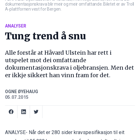
dokumentasjonskrava blir meir og meir omfattande. Biletet er av Troll
A-plattfornen vest for Bergen.
ANALYSER
Tung trend å snu
Alle forstår at Håvard Ulstein har rett i
utspelet mot dei omfattande
dokumentasjonskrava i oljebransjen. Men det
er ikkje sikkert han vinn fram for det.
OGNE ØYEHAUG
05.07.2015
ANALYSE- Når det er 280 sider kravspesifikasjon til eit