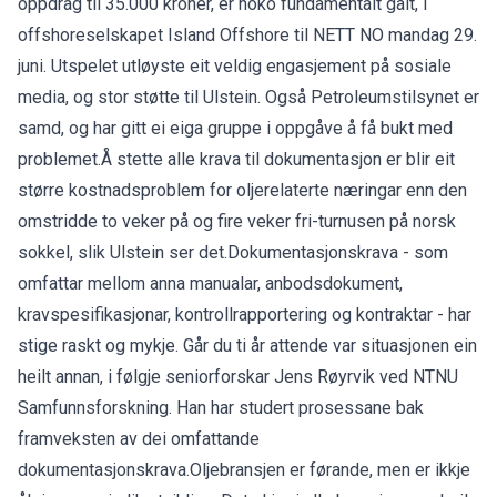
oppdrag til 35.000 kroner, er noko fundamentalt galt, i
offshoreselskapet Island Offshore til NETT NO mandag 29.
juni. Utspelet utløyste eit veldig engasjement på sosiale
media, og stor støtte til Ulstein. Også Petroleumstilsynet er
samd, og har gitt ei eiga gruppe i oppgåve å få bukt med
problemet.Å stette alle krava til dokumentasjon er blir eit
større kostnadsproblem for oljerelaterte næringar enn den
omstridde to veker på og fire veker fri-turnusen på norsk
sokkel, slik Ulstein ser det.Dokumentasjonskrava - som
omfattar mellom anna manualar, anbodsdokument,
kravspesifikasjonar, kontrollrapportering og kontraktar - har
stige raskt og mykje. Går du ti år attende var situasjonen ein
heilt annan, i følgje seniorforskar Jens Røyrvik ved NTNU
Samfunnsforskning. Han har studert prosessane bak
framveksten av dei omfattande
dokumentasjonskrava.Oljebransjen er førande, men er ikkje