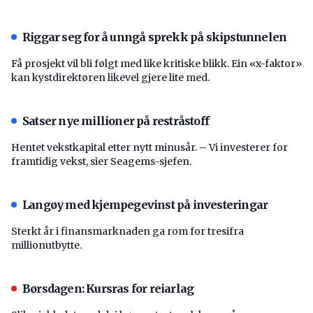
Riggar seg for å unngå sprekk på skipstunnelen
Få prosjekt vil bli følgt med like kritiske blikk. Ein «x-faktor»
kan kystdirektøren likevel gjere lite med.
Satser nye millioner på restråstoff
Hentet vekstkapital etter nytt minusår. – Vi investerer for
framtidig vekst, sier Seagems-sjefen.
Langøy med kjempegevinst på investeringar
Sterkt år i finansmarknaden ga rom for tresifra
millionutbytte.
Børsdagen: Kursras for reiarlag