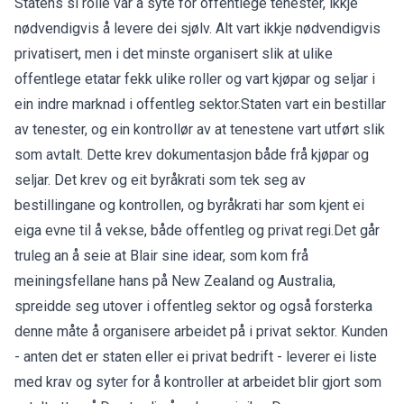
Statens si rolle var å syte for offentlege tenester, ikkje
nødvendigvis å levere dei sjølv. Alt vart ikkje nødvendigvis
privatisert, men i det minste organisert slik at ulike
offentlege etatar fekk ulike roller og vart kjøpar og seljar i
ein indre marknad i offentleg sektor.Staten vart ein bestillar
av tenester, og ein kontrollør av at tenestene vart utført slik
som avtalt. Dette krev dokumentasjon både frå kjøpar og
seljar. Det krev og eit byråkrati som tek seg av
bestillingane og kontrollen, og byråkrati har som kjent ei
eiga evne til å vekse, både offentleg og privat regi.Det går
truleg an å seie at Blair sine idear, som kom frå
meiningsfellane hans på New Zealand og Australia,
spreidde seg utover i offentleg sektor og også forsterka
denne måte å organisere arbeidet på i privat sektor. Kunden
- anten det er staten eller ei privat bedrift - leverer ei liste
med krav og syter for å kontroller at arbeidet blir gjort som