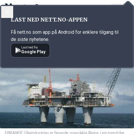
LOGG INN
MENY
Annonsørinnhold
LAST NED NETT.NO-APPEN
Link for annonse
Få nett.no som app på Android for enklere tilgang til
de siste nyhetene.
Last ned fra
Google Play
FØRANDE: Oljeindustrien er førande, men ikkje åleine, i ein trend der