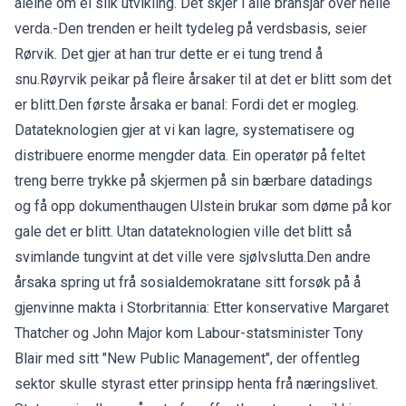
åleine om ei slik utvikling. Det skjer i alle bransjar over heile
verda.-Den trenden er heilt tydeleg på verdsbasis, seier
Rørvik. Det gjer at han trur dette er ei tung trend å
snu.Røyrvik peikar på fleire årsaker til at det er blitt som det
er blitt.Den første årsaka er banal: Fordi det er mogleg.
Datateknologien gjer at vi kan lagre, systematisere og
distribuere enorme mengder data. Ein operatør på feltet
treng berre trykke på skjermen på sin bærbare datadings
og få opp dokumenthaugen Ulstein brukar som døme på kor
gale det er blitt. Utan datateknologien ville det blitt så
svimlande tungvint at det ville vere sjølvslutta.Den andre
årsaka spring ut frå sosialdemokratane sitt forsøk på å
gjenvinne makta i Storbritannia: Etter konservative Margaret
Thatcher og John Major kom Labour-statsminister Tony
Blair med sitt "New Public Management", der offentleg
sektor skulle styrast etter prinsipp henta frå næringslivet.