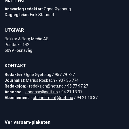
NETT NO
Ansvarleg redaktør:
Ogne Øyehaug
Dagleg leiar:
Eirik Staurset
UTGIVAR
Bakkar & Berg Media AS
Postboks 142
6099 Fosnavåg
KONTAKT
Redaktør
: Ogne Øyehaug / 957 79 727
Journalist
: Marius Rosbach / 907 36 774
Redaksjon
: -
redaksjon@nett.no
/ 95 77 97 27
Annonse
: -
annonse@nett.no
/ 94 21 13 37
Abonnement
: -
abonnement@nett.no
/ 94 21 13 37
Ver varsam-plakaten