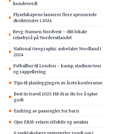
kundeverdi
Flyselskapene lanserer flere spennende
direkteruter i 2024
Berg-Hansen Nordvest – ditt lokale
reisebyrå på Nordvestlandet
National Geographic anbefaler Nordland i
2024
Fotballtur til London – kamp, stadium tour
og rappellering
Tips til planleggingen av årets konferanse
Best in travel 2023: Hit drar du for å spise
godt
Endring av passregler for barn
Gjør ERM-reisen effektiv og sømløs
6 spektakulære møteperler rundt om i