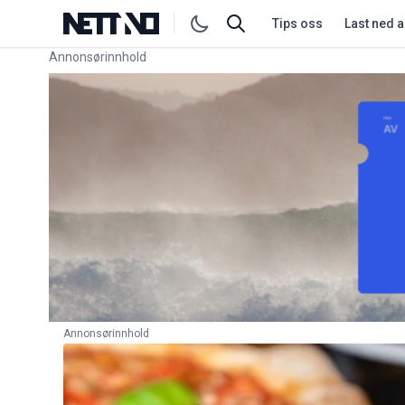
Tips oss
Last ned 
Annonsørinnhold
Link for annonse
Annonsørinnhold