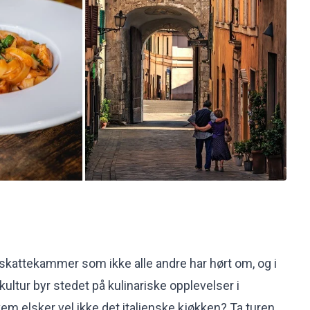
k skattekammer som ikke alle andre har hørt om, og i
g kultur byr stedet på kulinariske opplevelser i
em elsker vel ikke det italienske kjøkken? Ta turen