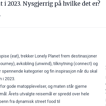
t i 2023. Nysgjerrig på hvilke det er?
T
n spise (eat), trekker Lonely Planet frem destinasjoner
ourney), avkobling (unwind), tilknytning (connect) og
er spennende kategorier og fin inspirasjon når du skal
 i 2023.
for gode matopplevelser, og maten står gjerne
semål. Årets utvalgte reisemål er spredd over hele
penn fra dynamisk street food til