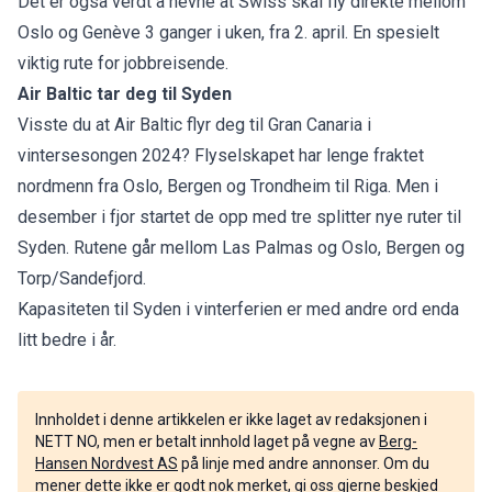
Det er også verdt å nevne at Swiss skal fly direkte mellom
Oslo og Genève 3 ganger i uken, fra 2. april. En spesielt
viktig rute for jobbreisende.
Air Baltic tar deg til Syden
Visste du at Air Baltic flyr deg til Gran Canaria i
vintersesongen 2024? Flyselskapet har lenge fraktet
nordmenn fra Oslo, Bergen og Trondheim til Riga. Men i
desember i fjor startet de opp med tre splitter nye ruter til
Syden. Rutene går mellom Las Palmas og Oslo, Bergen og
Torp/Sandefjord.
Kapasiteten til Syden i vinterferien er med andre ord enda
litt bedre i år.
Innholdet i denne artikkelen er ikke laget av redaksjonen i
NETT NO, men er betalt innhold laget på vegne av
Berg-
Hansen Nordvest AS
på linje med andre annonser. Om du
mener dette ikke er godt nok merket, gi oss gjerne beskjed