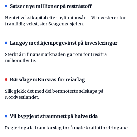
Satser nye millioner på restråstoff
Hentet vekstkapital etter nytt minusår. – Vi investerer for
framtidig vekst, sier Seagems-sjefen.
Langøy med kjempegevinst på investeringar
Sterkt år i finansmarknaden ga rom for tresifra
millionutbytte.
Børsdagen: Kursras for reiarlag
Slik gjekk det med dei børsnoterte selskapa på
Nordvestlandet.
Vil byggje ut straumnett på halve tida
Regjeringa la fram forslag for å møte kraftutfordringane.