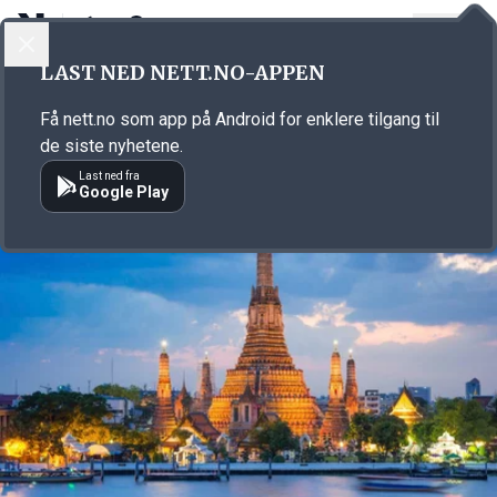
LOGG INN
MENY
Annonsørinnhold
LAST NED NETT.NO-APPEN
Link for annonse
Få nett.no som app på Android for enklere tilgang til
de siste nyhetene.
Last ned fra
Google Play
Annonsørinnhold