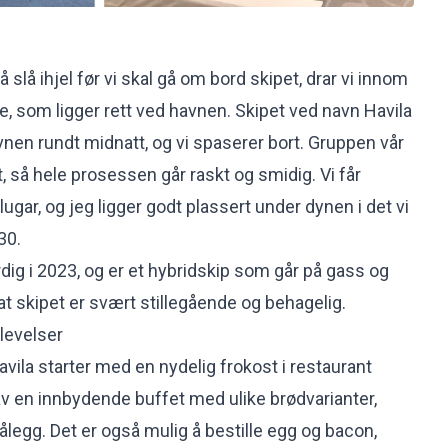
 å slå ihjel før vi skal gå om bord skipet, drar vi innom
e, som ligger rett ved havnen. Skipet ved navn Havila
en rundt midnatt, og vi spaserer bort. Gruppen vår
, så hele prosessen går raskt og smidig. Vi får
 lugar, og jeg ligger godt plassert under dynen i det vi
30.
rdig i 2023, og er et hybridskip som går på gass og
r at skipet er svært stillegående og behagelig.
plevelser
vila starter med en nydelig frokost i restaurant
v en innbydende buffet med ulike brødvarianter,
ålegg. Det er også mulig å bestille egg og bacon,