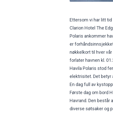
Ettersom vi har litt tid
Clarion Hotel The Edg
Polaris ankommer havn
er forhåndsinnsjekket
nøkkelkort til hver vår
forlater havnen kl. 01.
Havila Polaris stod fe
elektrisitet. Det bety
En dag full av kystop
Første dag om bord Ha
Havrand. Den består a
diverse søtsaker og p