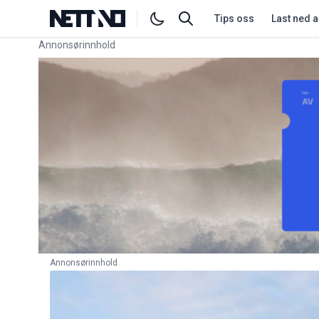
Tips oss
Last ned 
Annonsørinnhold
Link for annonse
Annonsørinnhold