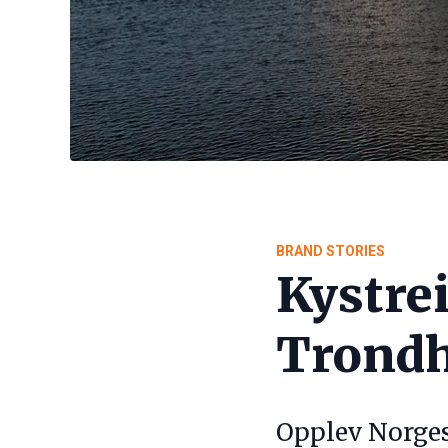
BRAND STORIES
Kystrei
Trond
Opplev Norges