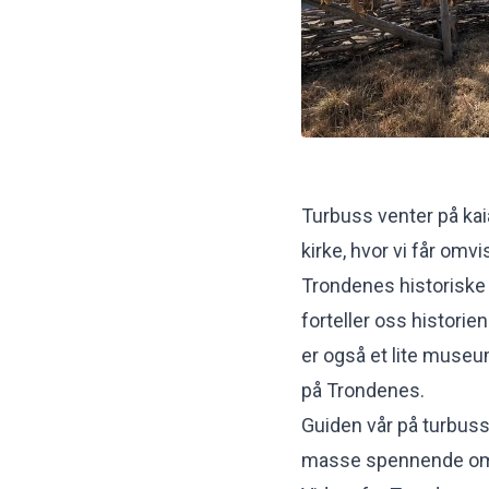
Turbuss venter på ka
kirke, hvor vi får omvi
Trondenes historiske 
forteller oss histori
er også et lite muse
på Trondenes.
Guiden vår på turbusse
masse spennende om 