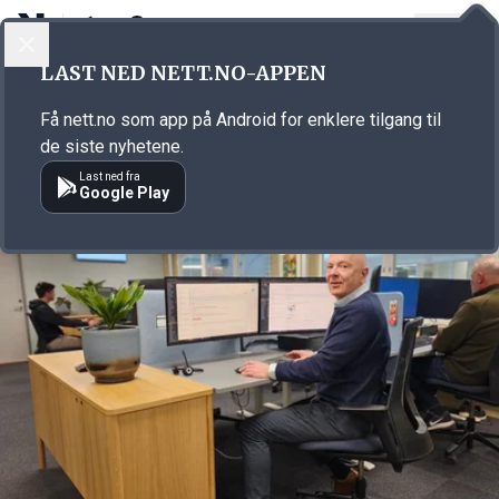
LOGG INN
MENY
Annonsørinnhold
LAST NED NETT.NO-APPEN
Link for annonse
Få nett.no som app på Android for enklere tilgang til
de siste nyhetene.
Last ned fra
Google Play
Annonsørinnhold