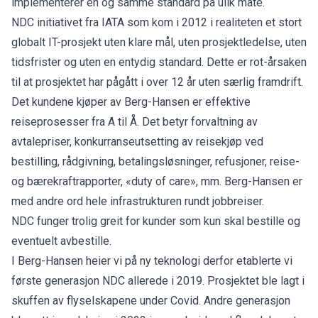
implementerer en og samme standard på ulik måte.
NDC initiativet fra IATA som kom i 2012 i realiteten et stort
globalt IT-prosjekt uten klare mål, uten prosjektledelse, uten
tidsfrister og uten en entydig standard. Dette er rot-årsaken
til at prosjektet har pågått i over 12 år uten særlig framdrift.
Det kundene kjøper av Berg-Hansen er effektive
reiseprosesser fra A til Å. Det betyr forvaltning av
avtalepriser, konkurranseutsetting av reisekjøp ved
bestilling, rådgivning, betalingsløsninger, refusjoner, reise-
og bærekraftrapporter, «duty of care», mm. Berg-Hansen er
med andre ord hele infrastrukturen rundt jobbreiser.
NDC funger trolig greit for kunder som kun skal bestille og
eventuelt avbestille.
I Berg-Hansen heier vi på ny teknologi derfor etablerte vi
første generasjon NDC allerede i 2019. Prosjektet ble lagt i
skuffen av flyselskapene under Covid. Andre generasjon