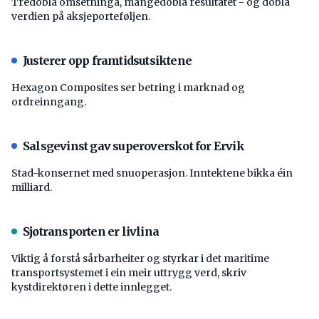
Tredobla omsetninga, mangedobla resultatet - og dobla
verdien på aksjeporteføljen.
Justerer opp framtidsutsiktene
Hexagon Composites ser betring i marknad og
ordreinngang.
Salsgevinst gav superoverskot for Ervik
Stad-konsernet med snuoperasjon. Inntektene bikka éin
milliard.
Sjøtransporten er livlina
Viktig å forstå ­sårbarheiter og styrkar i det maritime
transport­systemet i ein meir uttrygg verd, skriv
kystdirektøren i dette innlegget.