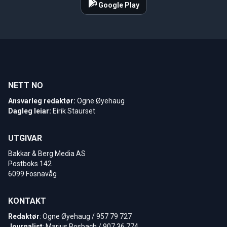
Google Play
NETT NO
Ansvarleg redaktør:
Ogne Øyehaug
Dagleg leiar:
Eirik Staurset
UTGIVAR
Bakkar & Berg Media AS
Postboks 142
6099 Fosnavåg
KONTAKT
Redaktør
: Ogne Øyehaug / 957 79 727
Journalist
: Marius Rosbach / 907 36 774