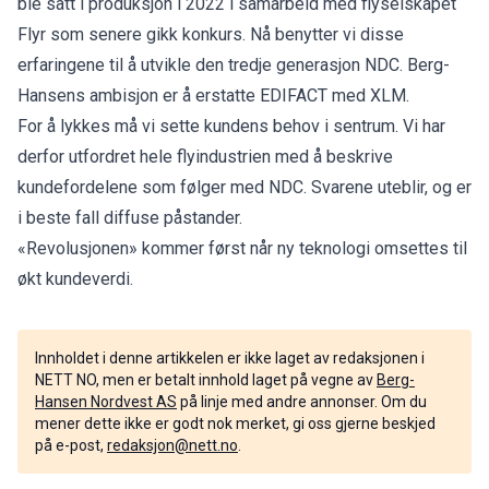
ble satt i produksjon i 2022 i samarbeid med flyselskapet
Flyr som senere gikk konkurs. Nå benytter vi disse
erfaringene til å utvikle den tredje generasjon NDC. Berg-
Hansens ambisjon er å erstatte EDIFACT med XLM.
For å lykkes må vi sette kundens behov i sentrum. Vi har
derfor utfordret hele flyindustrien med å beskrive
kundefordelene som følger med NDC. Svarene uteblir, og er
i beste fall diffuse påstander.
«Revolusjonen» kommer først når ny teknologi omsettes til
økt kundeverdi.
Innholdet i denne artikkelen er ikke laget av redaksjonen i
NETT NO, men er betalt innhold laget på vegne av
Berg-
Hansen Nordvest AS
på linje med andre annonser. Om du
mener dette ikke er godt nok merket, gi oss gjerne beskjed
på e-post,
redaksjon@nett.no
.