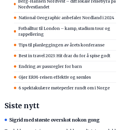
Berg-Hansen Nordvest – ditt lokale reisebyrå på
Nordvestlandet
National Geographic anbefaler Nordland i 2024
Fotballtur til London – kamp, stadium tour og
rappellering
Tips til planleggingen av årets konferanse
Best in travel 2023: Hit drar du for å spise godt
Endring av passregler for barn
Gjør ERM-reisen effektiv og sømløs
6 spektakulære møteperler rundt om i Norge
Siste nytt
Sigrid med største overskot nokon gong