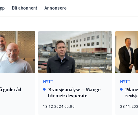
app
Bli abonnent
Annonsere
NYTT
NYTT
å gode råd
Bransjeanalyse: – Mange
Pilane
blir meir desperate
revis
13.12.2024 05:00
28.11.202