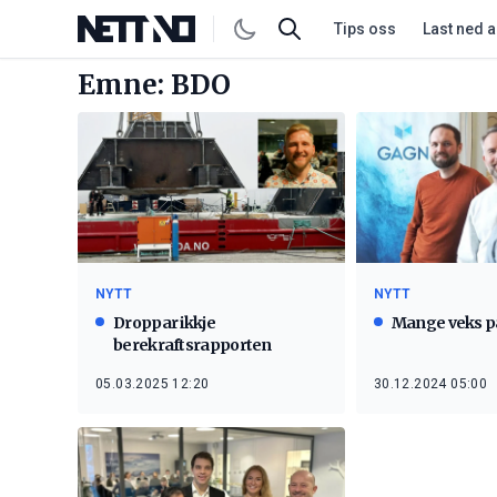
Tips oss
Last ned 
Emne: BDO
NYTT
NYTT
Droppar ikkje
Mange veks p
berekraftsrapporten
05.03.2025 12:20
30.12.2024 05:00