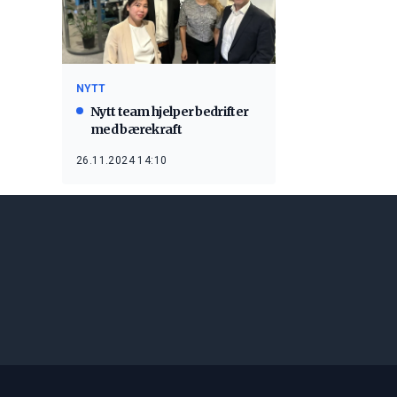
NYTT
Nytt team hjelper bedrifter
med bærekraft
26.11.2024 14:10