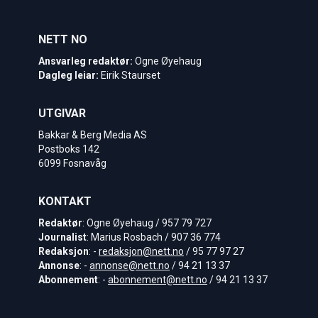
NETT NO
Ansvarleg redaktør:
Ogne Øyehaug
Dagleg leiar:
Eirik Staurset
UTGIVAR
Bakkar & Berg Media AS
Postboks 142
6099 Fosnavåg
KONTAKT
Redaktør
: Ogne Øyehaug / 957 79 727
Journalist
: Marius Rosbach / 907 36 774
Redaksjon
: -
redaksjon@nett.no
/ 95 77 97 27
Annonse
: -
annonse@nett.no
/ 94 21 13 37
Abonnement
: -
abonnement@nett.no
/ 94 21 13 37