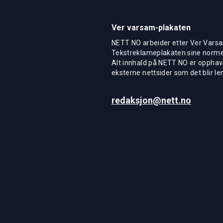
Ver varsam-plakaten
NETT NO arbeider etter Ver Varsa
Tekstreklameplakaten sine normer
Alt innhald på NETT NO er opphavs
eksterne nettsider som det blir len
redaksjon@nett.no