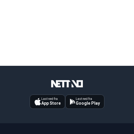
Last ned fra
Last ned fra
App Store
Google Play