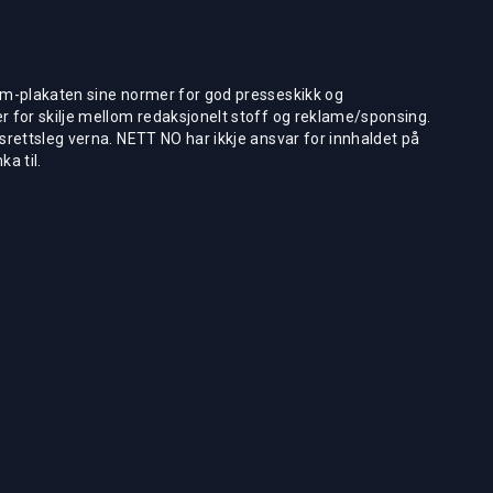
m-plakaten sine normer for god presseskikk og
 for skilje mellom redaksjonelt stoff og reklame/sponsing.
rettsleg verna. NETT NO har ikkje ansvar for innhaldet på
ka til.