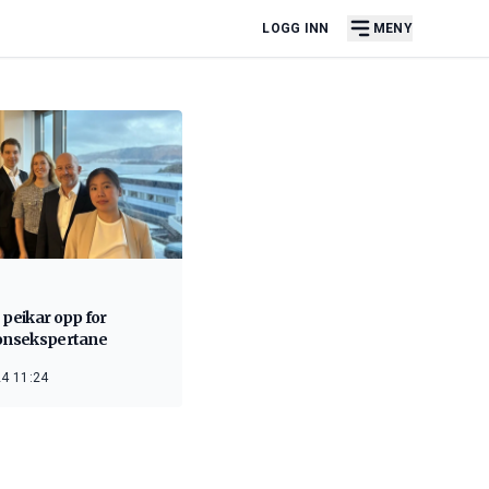
LOGG INN
MENY
 peikar opp for
jonsekspertane
4 11:24