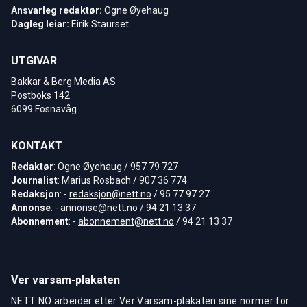
Ansvarleg redaktør:
Ogne Øyehaug
Dagleg leiar:
Eirik Staurset
UTGIVAR
Bakkar & Berg Media AS
Postboks 142
6099 Fosnavåg
KONTAKT
Redaktør
: Ogne Øyehaug / 957 79 727
Journalist
: Marius Rosbach / 907 36 774
Redaksjon
: -
redaksjon@nett.no
/ 95 77 97 27
Annonse
: -
annonse@nett.no
/ 94 21 13 37
Abonnement
: -
abonnement@nett.no
/ 94 21 13 37
Ver varsam-plakaten
NETT NO arbeider etter Ver Varsam-plakaten sine normer for