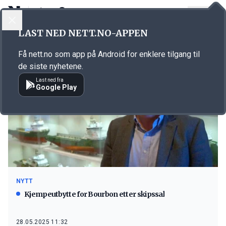
LOGG INN
MENY
LAST NED NETT.NO-APPEN
Emne: Bourbon Offshore Norway
Få nett.no som app på Android for enklere tilgang til
de siste nyhetene.
Last ned fra
Google Play
NYTT
Kjempeutbytte for Bourbon etter skipssal
28.05.2025 11:32