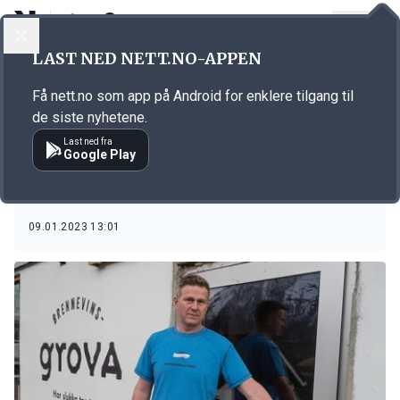
LOGG INN
MENY
LAST NED NETT.NO-APPEN
Emne: Brenneri- og
Få nett.no som app på Android for enklere tilgang til
bryggeriresultat 2021
de siste nyhetene.
Last ned fra
Google Play
KORT FORTALT
Tøffare for bryggeria etter pandemien
09.01.2023 13:01