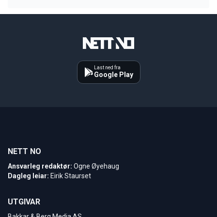
Last ned fra
Google Play
NETT NO
Ansvarleg redaktør:
Ogne Øyehaug
Dagleg leiar:
Eirik Staurset
UTGIVAR
Bakkar & Berg Media AS