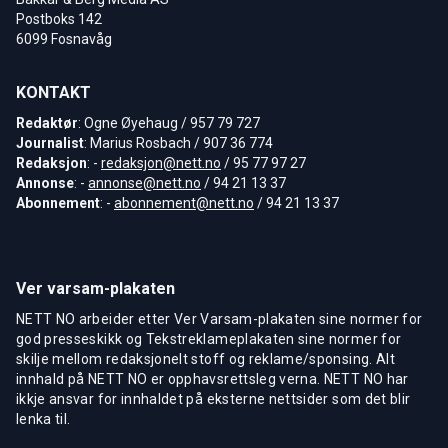
Postboks 142
6099 Fosnavåg
KONTAKT
Redaktør
: Ogne Øyehaug / 957 79 727
Journalist
: Marius Rosbach / 907 36 774
Redaksjon
: -
redaksjon@nett.no
/ 95 77 97 27
Annonse
: -
annonse@nett.no
/ 94 21 13 37
Abonnement
: -
abonnement@nett.no
/ 94 21 13 37
Ver varsam-plakaten
NETT NO arbeider etter Ver Varsam-plakaten sine normer for
god presseskikk og Tekstreklameplakaten sine normer for
skilje mellom redaksjonelt stoff og reklame/sponsing. Alt
innhald på NETT NO er opphavsrettsleg verna. NETT NO har
ikkje ansvar for innhaldet på eksterne nettsider som det blir
lenka til.