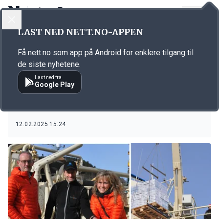
LOGG INN
MENY
LAST NED NETT.NO-APPEN
Emne: Coldwater Prawns of
Få nett.no som app på Android for enklere tilgang til
Norway
de siste nyhetene.
Last ned fra
Google Play
KORT FORTALT
Rekeselskap investerer 40 millioner
12.02.2025 15:24