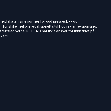
m-plakaten sine normer for god presseskikk og
 for skilje mellom redaksjonelt stoff og reklame/sponsing.
rettsleg verna. NETT NO har ikkje ansvar for innhaldet på
ka til.