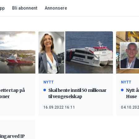
app
Bli abonnent
Annonsere
NYTT
NYTT
 etter tap på
Skal hente inntil 50 millionar
Nytt å
ioner
til vengeselskap
Huse
16.09.2022 16:11
04.10.202
ingar ved IP