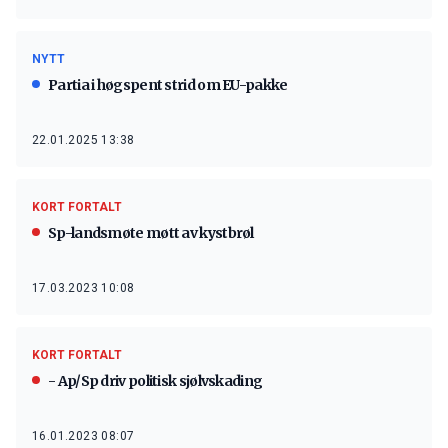
NYTT
Partia i høgspent strid om EU-pakke
22.01.2025 13:38
KORT FORTALT
Sp-landsmøte møtt av kystbrøl
17.03.2023 10:08
KORT FORTALT
- Ap/Sp driv politisk sjølvskading
16.01.2023 08:07