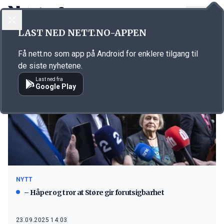
LOGG INN
MENY
LAST NED NETT.NO-APPEN
Emne: Sp
Få nett.no som app på Android for enklere tilgang til
de siste nyhetene.
Last ned fra
Google Play
NYTT
– Håper og tror at Støre gir forutsigbarhet
23.09.2025 14:03