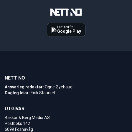
Last ned fra
Google Play
NETT NO
Ansvarleg redaktør:
Ogne Øyehaug
Dagleg leiar:
Eirik Staurset
UTGIVAR
Bakkar & Berg Media AS
Postboks 142
6099 Fosnavåg