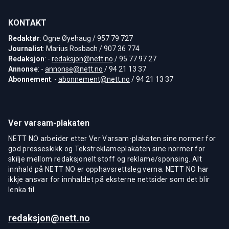
KONTAKT
Redaktør
: Ogne Øyehaug / 957 79 727
Journalist
: Marius Rosbach / 907 36 774
Redaksjon
: -
redaksjon@nett.no
/ 95 77 97 27
Annonse
: -
annonse@nett.no
/ 94 21 13 37
Abonnement
: -
abonnement@nett.no
/ 94 21 13 37
Ver varsam-plakaten
NETT NO arbeider etter Ver Varsam-plakaten sine normer for
god presseskikk og Tekstreklameplakaten sine normer for
skilje mellom redaksjonelt stoff og reklame/sponsing. Alt
innhald på NETT NO er opphavsrettsleg verna. NETT NO har
ikkje ansvar for innhaldet på eksterne nettsider som det blir
lenka til.
redaksjon@nett.no