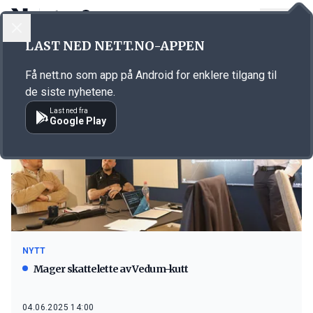
LOGG INN
MENY
LAST NED NETT.NO-APPEN
Emne: Vartdal
Få nett.no som app på Android for enklere tilgang til
de siste nyhetene.
Last ned fra
Google Play
NYTT
Mager skattelette av Vedum-kutt
04.06.2025 14:00