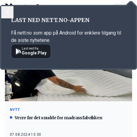
LOGG INN
MENY
LAST NED NETT.NO-APPEN
Emne: Wonderland
Få nett.no som app på Android for enklere tilgang til
de siste nyhetene.
Last ned fra
Google Play
NYTT
Verre før det snudde for madrassfabrikken
07.08.2024 13:30