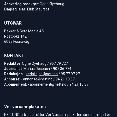
Ansvarleg redaktør:
Ogne Øyehaug
Dagleg leiar:
Eirik Staurset
UTGIVAR
Bakkar & Berg Media AS
Postboks 142
6099 Fosnavåg
KONTAKT
Redaktør
: Ogne Øyehaug / 957 79 727
Journalist
: Marius Rosbach / 907 36 774
Redaksjon
: -
redaksjon@nett.no
/ 95 77 97 27
Annonse
: -
annonse@nett.no
/ 94 21 13 37
Abonnement
: -
abonnement@nett.no
/ 94 21 13 37
Ver varsam-plakaten
NETT NO arbeider etter Ver Varsam-plakaten sine normer for