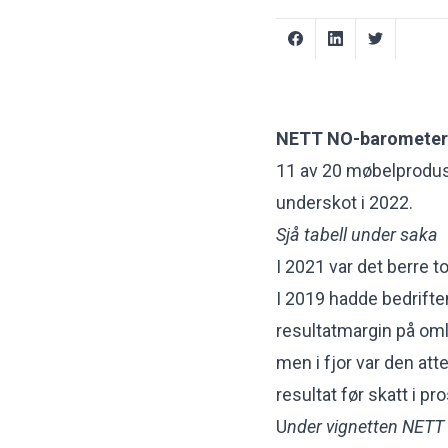
NETT NO-barometer
11 av 20 møbelprodus
underskot i 2022.
Sjå tabell under saka
I 2021 var det berre t
I 2019 hadde bedrifte
resultatmargin på omla
men i fjor var den at
resultat før skatt i pr
U
nder vignetten NETT 