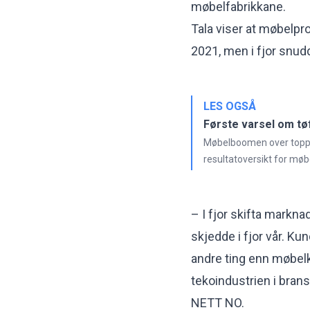
møbelfabrikkane.
Tala viser at møbelp
2021, men i fjor snudde
LES OGSÅ
Første varsel om tøf
Møbelboomen over toppe
resultatoversikt for møb
– I fjor skifta markna
skjedde i fjor vår. Ku
andre ting enn møbelk
tekoindustrien i brans
NETT NO.