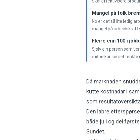
Skal effektivisere prod
Mangel på folk bre
No er det så lite ledig 
mangel på arbeidskraft s
Fleire enn 100 i jo
Sjølv ein person som verk
møbelkonsernet tenkte n
Då marknaden snudde o
kutte kostnadar i same
som resultatoversikta
Den labre etterspørsel
både juli og dei først
Sundet.