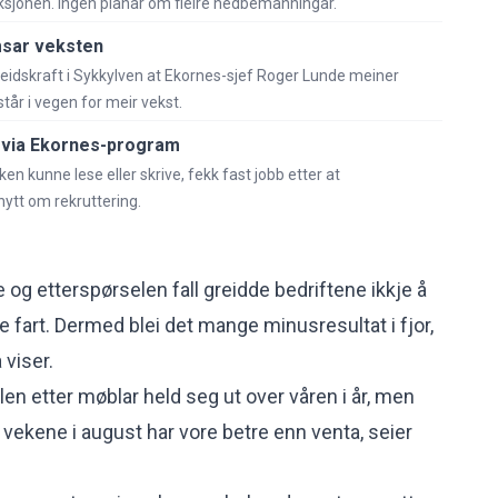
uksjonen. Ingen planar om fleire nedbemanningar.
msar veksten
arbeidskraft i Sykkylven at Ekornes-sjef Roger Lunde meiner
tår i vegen for meir vekst.
bb via Ekornes-program
en kunne lese eller skrive, fekk fast jobb etter at
ytt om rekruttering.
g etterspørselen fall greidde bedriftene ikkje å
 fart. Dermed blei det mange minusresultat i fjor,
 viser.
en etter møblar held seg ut over våren i år, men
e vekene i august har vore betre enn venta, seier