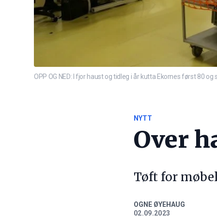
OPP OG NED: I fjor haust og tidleg i år kutta Ekornes først 80 og
NYTT
Over h
Tøft for møbel
OGNE ØYEHAUG
02.09.2023