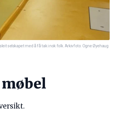
 sleit selskapet med å få tak i nok folk. Arkivfoto: Ogne Øyehaug
i møbel
versikt.