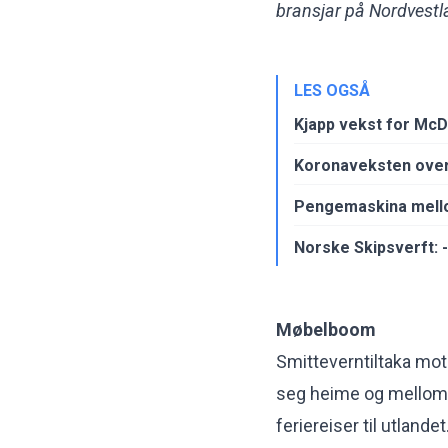
bransjar på Nordvestla
LES OGSÅ
Kjapp vekst for McD
Koronaveksten over
Pengemaskina mello
Norske Skipsverft: -
Møbelboom
Smitteverntiltaka mot
seg heime og mellom 
feriereiser til utland