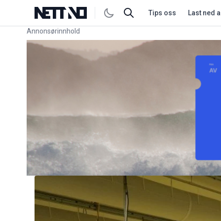
Tips oss
Last ned 
Annonsørinnhold
Link for annonse