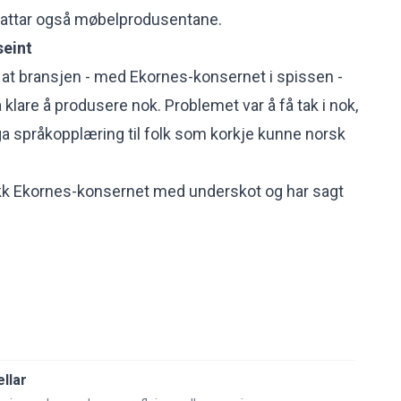
attar også møbelprodusentane.
seint
t bransjen - med Ekornes-konsernet i spissen -
r å klare å produsere nok.
Problemet var å få tak i nok,
iga språkopplæring
til folk som korkje kunne norsk
gjekk Ekornes-konsernet med underskot og har sagt
llar