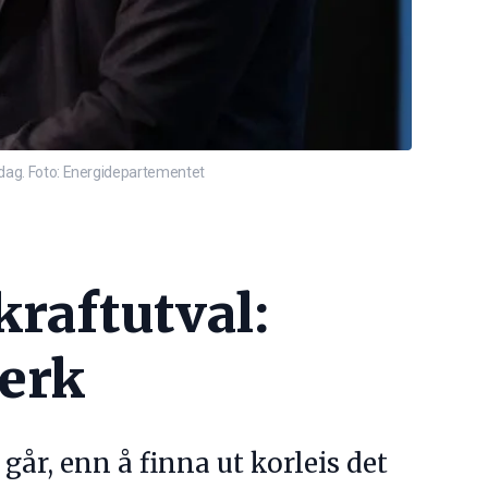
nsdag. Foto: Energidepartementet
kraftutval:
verk
går, enn å finna ut korleis det