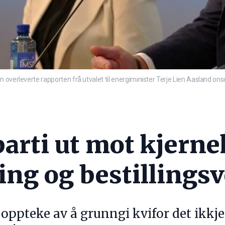
 overleverte rapporten frå utvalet til energiminister Terje Lien Aasland o
parti ut mot kjerne
ing og bestillings
oppteke av å grunngi kvifor det ikkje 