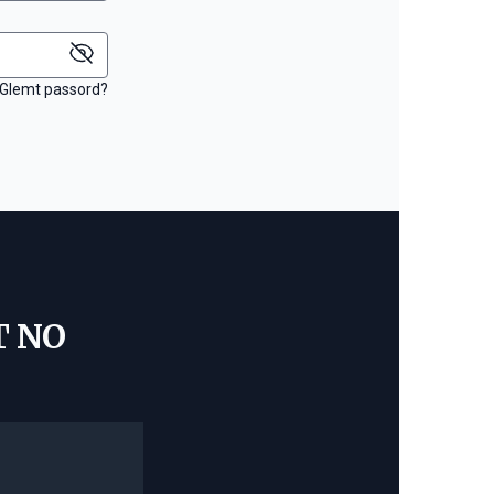
Glemt passord?
T NO