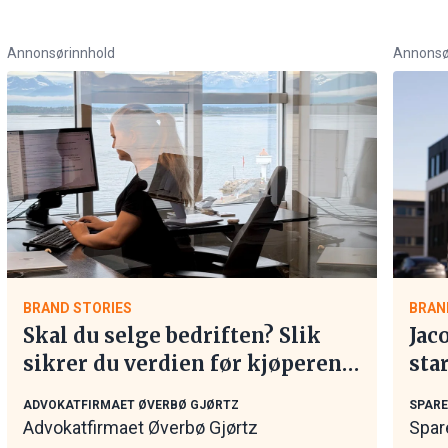
Annonsørinnhold
Annonsø
BRAND STORIES
BRAN
Skal du selge bedriften? Slik
Jac
sikrer du verdien før kjøperen
sta
tar kontakt
ADVOKATFIRMAET ØVERBØ GJØRTZ
SPAR
Advokatfirmaet Øverbø Gjørtz
Spar