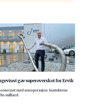
sgevinst gav superoverskot for Ervik
konsernet med snuoperasjon. Inntektene
éin milliard.