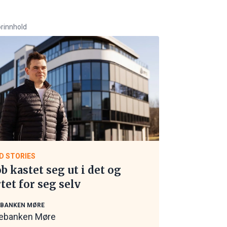
rinnhold
D STORIES
ob kastet seg ut i det og
rtet for seg selv
EBANKEN MØRE
ebanken Møre