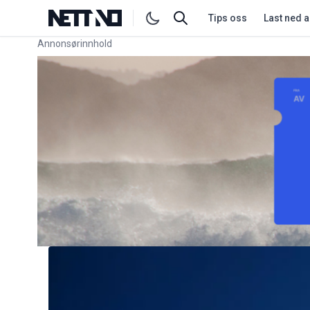
Tips oss
Last ned 
Annonsørinnhold
Link for annonse