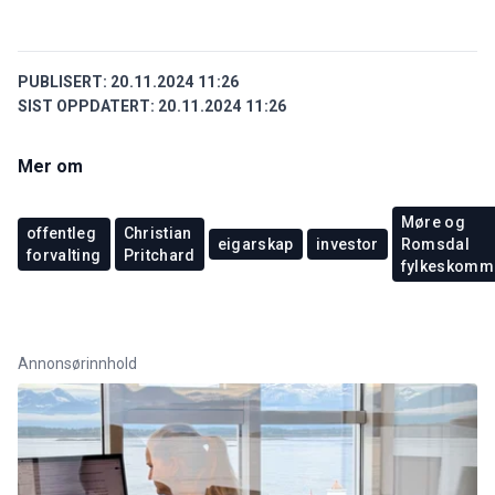
PUBLISERT:
20.11.2024 11:26
SIST OPPDATERT:
20.11.2024 11:26
Mer om
Møre og
offentleg
Christian
eigarskap
investor
Romsdal
forvalting
Pritchard
fylkeskomm
Annonsørinnhold