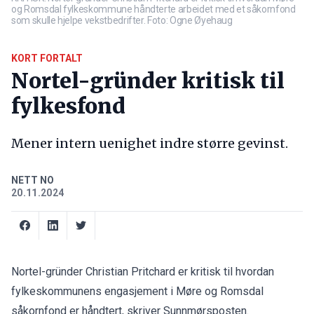
og Romsdal fylkeskommune håndterte arbeidet med et såkornfond
som skulle hjelpe vekstbedrifter. Foto: Ogne Øyehaug
KORT FORTALT
Nortel-gründer kritisk til
fylkesfond
Mener intern uenighet indre større gevinst.
NETT NO
20.11.2024
Nortel-gründer Christian Pritchard er kritisk til hvordan
fylkeskommunens engasjement i Møre og Romsdal
såkornfond er håndtert, skriver
Sunnmørsposten
.