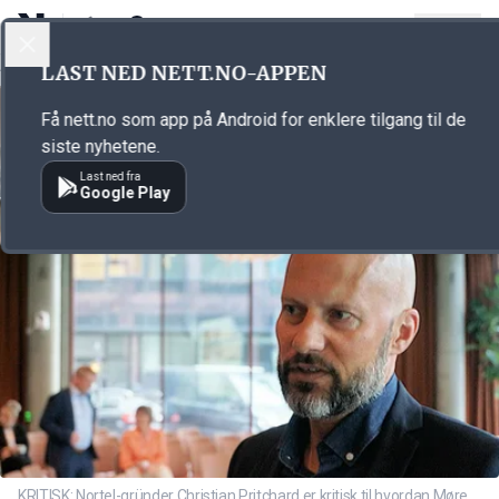
LOGG INN
MENY
Annonsørinnhold
LAST NED NETT.NO-APPEN
Link for annonse
Få nett.no som app på Android for enklere tilgang til de
siste nyhetene.
Last ned fra
Google Play
KRITISK: Nortel-gründer Christian Pritchard er kritisk til hvordan Møre