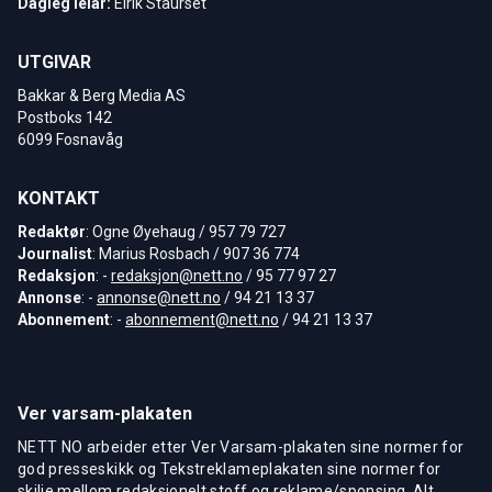
Dagleg leiar:
Eirik Staurset
UTGIVAR
Bakkar & Berg Media AS
Postboks 142
6099 Fosnavåg
KONTAKT
Redaktør
: Ogne Øyehaug / 957 79 727
Journalist
: Marius Rosbach / 907 36 774
Redaksjon
: -
redaksjon@nett.no
/ 95 77 97 27
Annonse
: -
annonse@nett.no
/ 94 21 13 37
Abonnement
: -
abonnement@nett.no
/ 94 21 13 37
Ver varsam-plakaten
NETT NO arbeider etter Ver Varsam-plakaten sine normer for
god presseskikk og Tekstreklameplakaten sine normer for
skilje mellom redaksjonelt stoff og reklame/sponsing. Alt