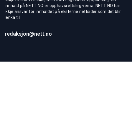
innhald på NETT NO er opphavsrettsleg verna. NETT NO har
ikkje ansvar for innhaldet på eksterne nettsider som det blir
lenka til.
redaksjon@nett.no