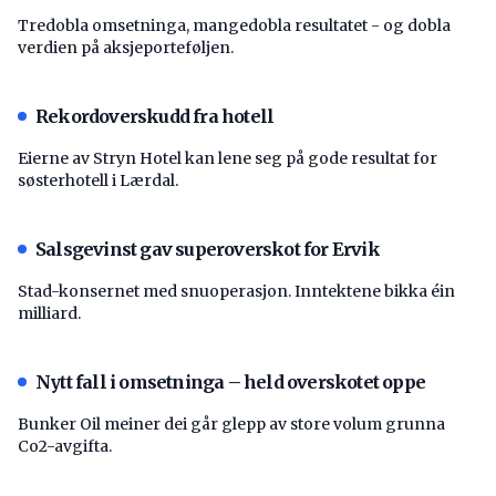
Tredobla omsetninga, mangedobla resultatet - og dobla
verdien på aksjeporteføljen.
Rekordoverskudd fra hotell
Eierne av Stryn Hotel kan lene seg på gode resultat for
søsterhotell i Lærdal.
Salsgevinst gav superoverskot for Ervik
Stad-konsernet med snuoperasjon. Inntektene bikka éin
milliard.
Nytt fall i omsetninga – held overskotet oppe
Bunker Oil meiner dei går glepp av store volum grunna
Co2-avgifta.