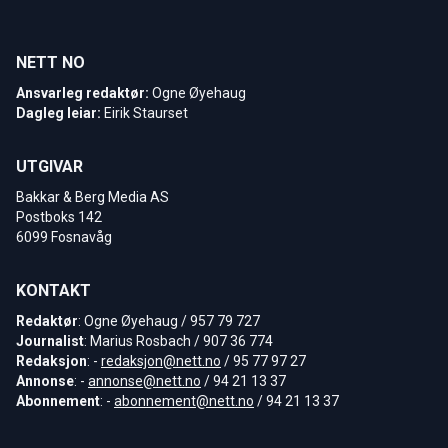
NETT NO
Ansvarleg redaktør:
Ogne Øyehaug
Dagleg leiar:
Eirik Staurset
UTGIVAR
Bakkar & Berg Media AS
Postboks 142
6099 Fosnavåg
KONTAKT
Redaktør
: Ogne Øyehaug / 957 79 727
Journalist
: Marius Rosbach / 907 36 774
Redaksjon
: -
redaksjon@nett.no
/ 95 77 97 27
Annonse
: -
annonse@nett.no
/ 94 21 13 37
Abonnement
: -
abonnement@nett.no
/ 94 21 13 37