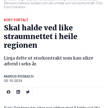
Ålesund markerer avtalen som blir omtala som ein storkontrakt. Foto:
Eviny Solutions
KORT FORTALT
Skal halde ved like
straumnettet i heile
regionen
Linja delte ut storkontrakt som kan sikre
arbeid i seks år.
MARIUS ROSBACH
30.10.2024
Eviny Solutions har sikra seg jobben med å halde ved like