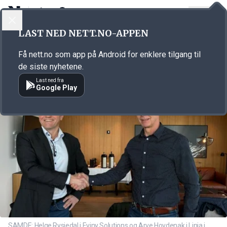
LOGG INN
MENY
Annonsørinnhold
LAST NED NETT.NO-APPEN
Link for annonse
Få nett.no som app på Android for enklere tilgang til
de siste nyhetene.
Last ned fra
Google Play
SAMDE: Helge Rysjedal i Eviny Solutions og Arve Hovdenak i Linja i