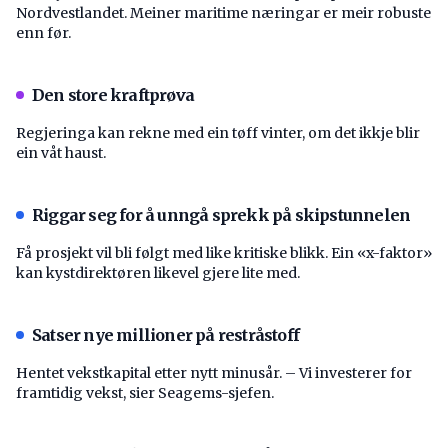
Nordvestlandet. Meiner maritime næringar er meir robuste
enn før.
Den store kraftprøva
Regjeringa kan rekne med ein tøff vinter, om det ikkje blir
ein våt haust.
Riggar seg for å unngå sprekk på skipstunnelen
Få prosjekt vil bli følgt med like kritiske blikk. Ein «x-faktor»
kan kystdirektøren likevel gjere lite med.
Satser nye millioner på restråstoff
Hentet vekstkapital etter nytt minusår. – Vi investerer for
framtidig vekst, sier Seagems-sjefen.