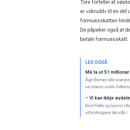
Tore forteller at søs
er «skrudd» til en de
formuesskatten hindre
De påpeker også at de 
betale formuesskatt.
LES OGSÅ
Må ta ut 51 milliona
Åge Remøy ville snarare b
sa reiaren under folkem
– Vi kan ikkje øydel
Knut Flakk og Gunvor Uls
utfordringane dei står i.