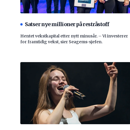
Satser nye millioner på restråstoff
Hentet vekstkapital etter nytt minusår. – Vi investerer
for framtidig vekst, sier Seagems-sjefen.