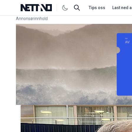
Tips oss
Last ned 
Annonsørinnhold
Link for annonse