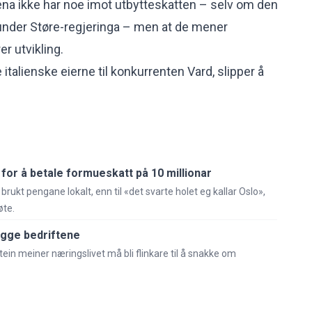
kena ikke har noe imot utbytteskatten – selv om den
l under Støre-regjeringa – men at de mener
r utvikling.
italienske eierne til konkurrenten Vard, slipper å
r for å betale formueskatt på 10 millionar
rukt pengane lokalt, enn til «det svarte holet eg kallar Oslo»,
øte.
egge bedriftene
tein meiner næringslivet må bli flinkare til å snakke om