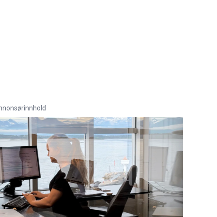
nnonsørinnhold