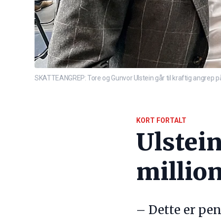
SKATTEANGREP: Tore og Gunvor Ulstein går til kraftig angrep på
KORT FORTALT
Ulstein
million
– Dette er pen