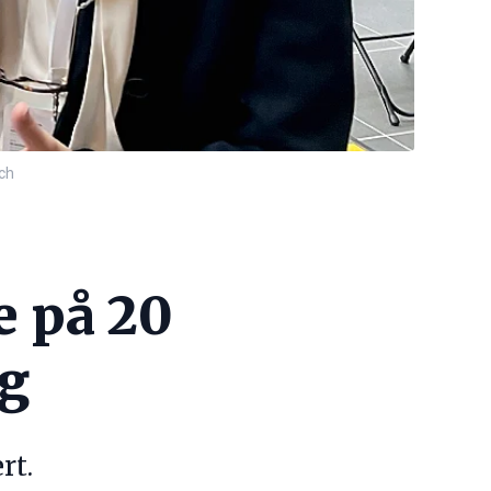
ach
e på 20
ng
rt.