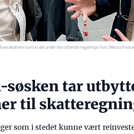
 eierskattene som er økt under den sittende regjeringa. Foto: Marius Rosb
-søsken tar utbytt
er til skatteregni
ger som i stedet kunne vært reinveste