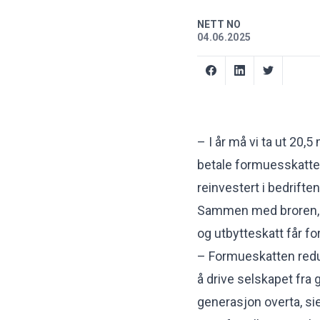
NETT NO
04.06.2025
– I år må vi ta ut 20,5
betale formuesskatte
reinvestert i bedriften
Sammen med broren, 
og utbytteskatt får fo
– Formueskatten reduse
å drive selskapet fra 
generasjon overta, sie