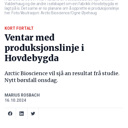
Valderhaug og dei andre i selskapet om ein fabrikk i Hovdebygda er
lagt på is. Det same er no planane om å opprette ei produksjonslinje
her. Foto/illsutrasjon: Arctic Bioscience/Ogne Øyehaug
KORT FORTALT
Ventar med
produksjonslinje i
Hovdebygda
Arctic Bioscience vil sjå an resultat frå studie.
Nytt børsfall onsdag.
MARIUS ROSBACH
16.10.2024