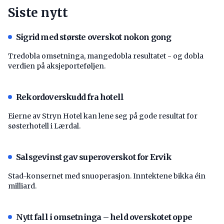
Siste nytt
Sigrid med største overskot nokon gong
Tredobla omsetninga, mangedobla resultatet - og dobla
verdien på aksjeporteføljen.
Rekordoverskudd fra hotell
Eierne av Stryn Hotel kan lene seg på gode resultat for
søsterhotell i Lærdal.
Salsgevinst gav superoverskot for Ervik
Stad-konsernet med snuoperasjon. Inntektene bikka éin
milliard.
Nytt fall i omsetninga – held overskotet oppe