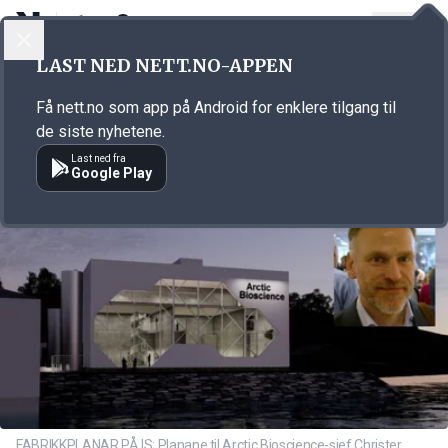
LOGG INN
MENY
Annonsørinnhold
LAST NED NETT.NO-APPEN
Link for annonse
Få nett.no som app på Android for enklere tilgang til
de siste nyhetene.
Last ned fra
Google Play
FABRIKKPLANAR PÅ IS: Planane til Arctic Bioscience-sjef Christer