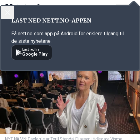
LOGG INN
MENY
Annonsørinnhold
LAST NED NETT.NO-APPEN
Link for annonse
Få nett.no som app på Android for enklere tilgang til
de siste nyhetene.
Last ned fra
Google Play
NYT NAMN: Dagleg leiar Torill Standal Eliassen i tidlegare Visma