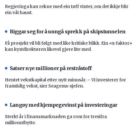
Regjeringa kan rekne med ein tøff vinter, om det ikkje blir
ein våt haust.
Riggar seg for å unngå sprekk på skipstunnelen
Få prosjekt vil bli følgt med like kritiske blikk. Ein «x-faktor»
kan kystdirektøren likevel gjere lite med.
Satser nye millioner på restråstoff
Hentet vekstkapital etter nytt minusår. – Vi investerer for
framtidig vekst, sier Seagems-sjefen.
Langøy med kjempegevinst på investeringar
Sterkt år i finansmarknaden ga rom for tresifra
millionutbytte.