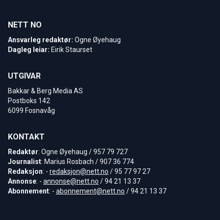
NETT NO
Ansvarleg redaktør:
Ogne Øyehaug
Dagleg leiar:
Eirik Staurset
UTGIVAR
Bakkar & Berg Media AS
Postboks 142
6099 Fosnavåg
KONTAKT
Redaktør
: Ogne Øyehaug / 957 79 727
Journalist
: Marius Rosbach / 907 36 774
Redaksjon
: -
redaksjon@nett.no
/ 95 77 97 27
Annonse
: -
annonse@nett.no
/ 94 21 13 37
Abonnement
: -
abonnement@nett.no
/ 94 21 13 37