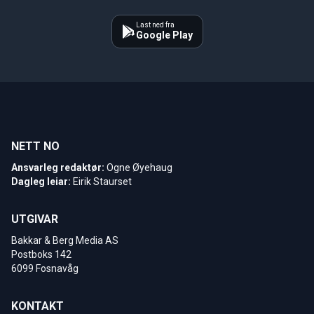
Last ned fra
Google Play
NETT NO
Ansvarleg redaktør:
Ogne Øyehaug
Dagleg leiar:
Eirik Staurset
UTGIVAR
Bakkar & Berg Media AS
Postboks 142
6099 Fosnavåg
KONTAKT