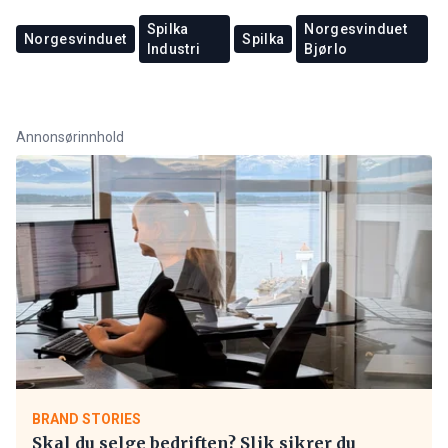
Spilka
Norgesvinduet
Norgesvinduet
Spilka
Industri
Bjørlo
Annonsørinnhold
BRAND STORIES
Skal du selge bedriften? Slik sikrer du