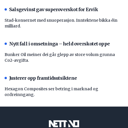
Salsgevinst gav superoverskot for Ervik
Stad-konsernet med snuoperasjon. Inntektene bikka éin
milliard.
Nytt fall i omsetninga – held overskotet oppe
Bunker Oil meiner dei går glepp av store volum grunna
Co2-avgifta.
Justerer opp framtidsutsiktene
Hexagon Composites ser betring i marknad og
ordreinngang.