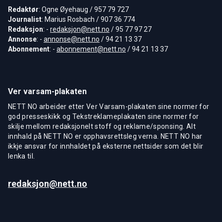
Redaktør
: Ogne Øyehaug / 957 79 727
Journalist
: Marius Rosbach / 907 36 774
Redaksjon
: -
redaksjon@nett.no
/ 95 77 97 27
Annonse
: -
annonse@nett.no
/ 94 21 13 37
Abonnement
: -
abonnement@nett.no
/ 94 21 13 37
Ver varsam-plakaten
NETT NO arbeider etter Ver Varsam-plakaten sine normer for
god presseskikk og Tekstreklameplakaten sine normer for
skilje mellom redaksjonelt stoff og reklame/sponsing. Alt
innhald på NETT NO er opphavsrettsleg verna. NETT NO har
ikkje ansvar for innhaldet på eksterne nettsider som det blir
lenka til.
redaksjon@nett.no