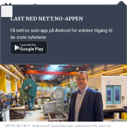
LOGG INN
MENY
Annonsørinnhold
LAST NED NETT.NO-APPEN
Link for annonse
Få nett.no som app på Android for enklere tilgang til
de siste nyhetene.
Last ned fra
Google Play
VIKTIG AVTALE: Spilka-sjef Terje Bøe sier selskapet må over på