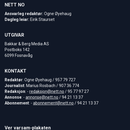
NETT NO
Ansvarleg redaktør:
Ogne Øyehaug
Dagleg leiar:
Eirik Staurset
UTGIVAR
Bakkar & Berg Media AS
Postboks 142
6099 Fosnavåg
KONTAKT
Redaktør
: Ogne Øyehaug / 957 79 727
Journalist
: Marius Rosbach / 907 36 774
Redaksjon
: -
redaksjon@nett.no
/ 95 77 97 27
Annonse
: -
annonse@nett.no
/ 94 21 13 37
Abonnement
: -
abonnement@nett.no
/ 94 21 13 37
Ver varsam-plakaten