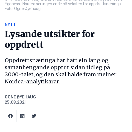
Egeness i Nordea ser ingen ende på veksten for oppdrettsnæringa.
Foto: Ogne Øyehaug
NYTT
Lysande utsikter for
oppdrett
Oppdrettsnæringa har hatt ein lang og
samanhengande opptur sidan tidleg på
2000-talet, og den skal halde fram meiner
Nordea-analytikarar.
OGNE ØYEHAUG
25.08.2021