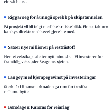
ein våt haust.
Riggar seg for å unngå sprekk på skipstunnelen
Få prosjekt vil bli følgt med like kritiske blikk. Ein «x-faktor»
kan kystdirektøren likevel gjere lite med.
Satser nye millioner på restråstoff
Hentet vekstkapital etter nytt minusår. – Vi investerer for
framtidig vekst, sier Seagems-sjefen.
Langøy med kjempegevinst på investeringar
Sterkt år i finansmarknaden ga rom for tresifra
millionutbytte.
Børsdagen: Kursras for reiarlag