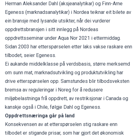
Herman Aleksander Dahl (aksjeanalytikar) og Finn-Arne
Egeness (marknadsanalytikar) i Nordea teiknar eit bilete av
ein bransje med lysande utsikter, når dei vurderer
oppdrettsbransjen i sitt innlegg på Nordeas
oppdrettsseminar under Aqua Nor 2021 i ettermiddag.
Sidan 2003 har etterspørselen etter laks vakse raskare enn
tilbodet, seier Egeness.
Ei aukande middelklasse på verdsbasis, større merksemd
om sunn mat, marknadsutvikling og produktutvikling har
drive etterspørselen opp. Samstundes blir tilbodsveksten
bremsa av reguleringar i Noreg for å redusere
miljøbelastninga frå oppdrett, av restriksjonar i Canada og
kanskje også i Chile, følgje Dahl og Egeness.
Oppdrettsnæringa går på land
Konsekvensen av at etterspørselen stig raskare enn
tilbodet er stigande prisar, som har gjort det økonomisk