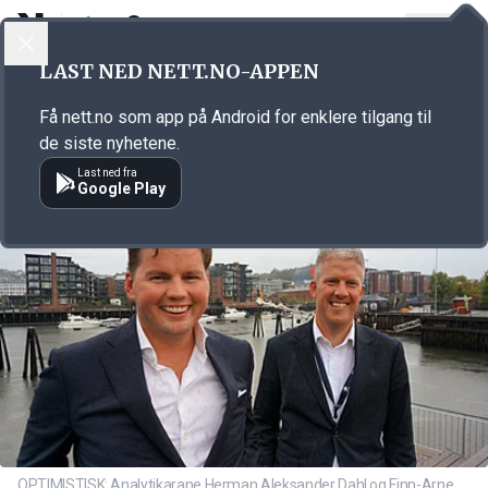
LOGG INN
MENY
Annonsørinnhold
LAST NED NETT.NO-APPEN
Link for annonse
Få nett.no som app på Android for enklere tilgang til
de siste nyhetene.
Last ned fra
Google Play
OPTIMISTISK: Analytikarane Herman Aleksander Dahl og Finn-Arne