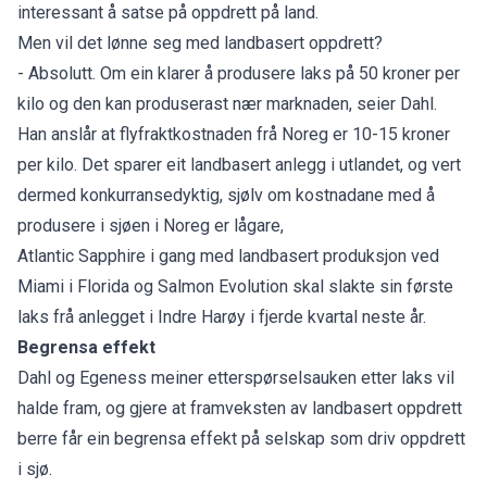
interessant å satse på oppdrett på land.
Men vil det lønne seg med landbasert oppdrett?
- Absolutt. Om ein klarer å produsere laks på 50 kroner per
kilo og den kan produserast nær marknaden, seier Dahl.
Han anslår at flyfraktkostnaden frå Noreg er 10-15 kroner
per kilo. Det sparer eit landbasert anlegg i utlandet, og vert
dermed konkurransedyktig, sjølv om kostnadane med å
produsere i sjøen i Noreg er lågare,
Atlantic Sapphire i gang med landbasert produksjon ved
Miami i Florida og Salmon Evolution skal slakte sin første
laks frå anlegget i Indre Harøy i fjerde kvartal neste år.
Begrensa effekt
Dahl og Egeness meiner etterspørselsauken etter laks vil
halde fram, og gjere at framveksten av landbasert oppdrett
berre får ein begrensa effekt på selskap som driv oppdrett
i sjø.